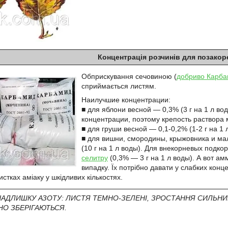
Концентрація розчинів для позакор
Обприскування сечовиною (
добриво Карба
сприймається листям.
Наилучшие концентрации:
■ для яблони весной — 0,3% (3 г на 1 л во
концентрации, поэтому крепость раствора м
■ для груши весной — 0,1-0,2% (1-2 г на 1 
■ для вишни, смородины, крыжовника и мал
(10 г на 1 л воды). Для внекорневых подк
селитру
(0,3% — 3 г на 1 л воды). А вот а
випадку. Їх потрібно давати у слабких конц
стках аміаку у шкідливих кількостях.
АДЛИШКУ АЗОТУ: ЛИСТЯ ТЕМНО-ЗЕЛЕНІ, ЗРОСТАННЯ СИЛЬН
НО ЗБЕРІГАЮТЬСЯ.