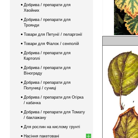
Добрива / препарати для
Хвойних
Добрива / препарати для
Троянди
Товари для Петунії / пеларгонії
Товари для Фіалок / сенполій
Добрива / препарати для
Картоплі
Добрива / препарати для
Вінограду
Добрива / препарати для
Полуниці / суниці
Добрива / препарати для Огірка
/ кабачка
Добрива / препарати для Томату
/ баклажану
Для рослин на кислому грунті
Насіння пакетовані