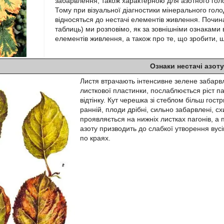
забарвлення, також характерною для азотного го
Тому при візуальної діагностики мінерального голо
відносяться до нестачі елементів живлення. Почина
таблиць) ми розповімо, як за зовнішніми ознаками
елементів живлення, а також про те, що зробити, 
Ознаки нестачі азоту
Листя втрачають інтенсивне зелене забарвл
листкової пластинки, послаблюється ріст п
відтінку. Кут черешка зі стеблом більш гос
ранній, плоди дрібні, сильно забарвлені, с
проявляється на нижніх листках пагонів, а 
азоту призводить до слабкої утворення вусі
по краях.