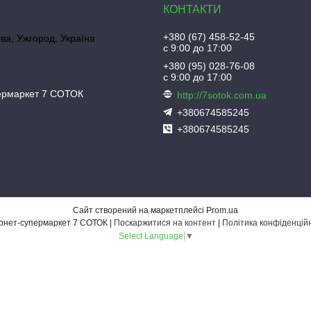
+380 (67) 458-52-45
іва, Ужгород, Україна
с 9:00 до 17:00
+380 (95) 028-76-08
с 9:00 до 17:00
пермаркет 7 СОТОК
http://7sotok.com.ua
+380674585245
+380674585245
Сайт створений на маркетплейсі
Prom.ua
Інтернет-супермаркет 7 СОТОК |
Поскаржитися на контент
|
Політика конфіденцій
Select Language
▼