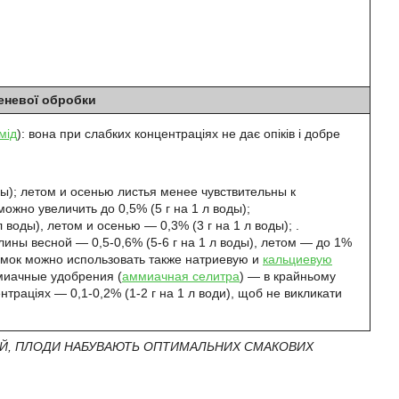
еневої обробки
мід
): вона при слабких концентраціях не дає опіків і добре
ды); летом и осенью листья менее чувствительны к
ожно увеличить до 0,5% (5 г на 1 л воды);
л воды), летом и осенью — 0,3% (3 г на 1 л воды); .
ины весной — 0,5-0,6% (5-6 г на 1 л воды), летом — до 1%
ормок можно использовать также натриевую и
кальциевую
ммиачные удобрения (
аммиачная селитра
) — в крайньому
ентраціях — 0,1-0,2% (1-2 г на 1 л води), щоб не викликати
ИЙ, ПЛОДИ НАБУВАЮТЬ ОПТИМАЛЬНИХ СМАКОВИХ