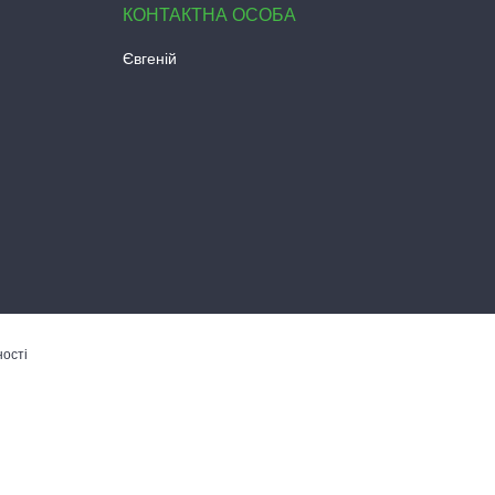
Євгеній
ності