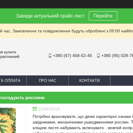
Завжди актуальний прайс-лист
Перейти
й час. Замовлення та повідомлення будуть оброблені з 09:00 найбли
ня купити
+380 (67) 458-52-45
+380 (95) 028-7
Краплинний
ТА ОПЛАТА
ПРО НАС
КОНТАКТИ
 голодують рослини.
21/06/2014
Потрібно враховувати, що деякі характерні ознаки
шкідниками, механічними ушкодженнями рослин. Т
кліщем листя набувають зеленувато - жовтий колір,