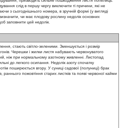
лодування, призводить сильне пошкодження листя попелиць.
дування слід в першу чергу виключити ті причини, які не
ючи з сьогоднішнього номера, в зручній формі (у вигляді
 визначити, чи має плодову рослину недолік основних
щоб заповнити цей недолік.
ення, стають світло-зеленими. Зменшується і розмір
агонів. Черешки і жилки листя набувають червонуватого
трий, ніж при нормальному азотному живленні. Листопад
хильні до легкого осипання. Недолік азоту спочатку
потім поширюється вгору. У суниці садової (полуниці) брак
в, раннього пожовтіння старих листків та появі червоної кайми