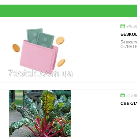
9/06
БЕЗКОШ
Безкошто
OI7HRT
31/0
СВЕКЛА