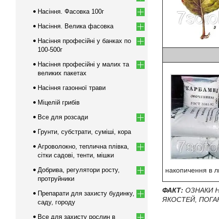
Насіння. Фасовка 100г
Насіння. Велика фасовка
Насіння професійні у банках по
100-500г
Насіння професійні у малих та
великих пакетах
Насіння газонної трави
Міцелій грибів
Все для розсади
Грунти, субстрати, суміші, кора
Агроволокно, теплична плівка,
сітки садові, тенти, мішки
Добрива, регулятори росту,
накопичення в ли
протруйники
ФАКТ:
ОЗНАКИ Н
Препарати для захисту будинку,
ЯКОСТЕЙ, ПОГА
саду, городу
Все для захисту рослин в