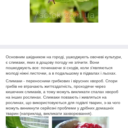
Основним шкідником на городі, ушкоджують овочеві культури,
є слимаки, яких в дощову погоду не злічити. Вони
пошкоджують все: починаючи зі сходів, коли з'являються
молоді ніжні листочки, а в подальшому в підвалах і льохах.
Слимаки - переносники грибкових і вірусних хвороб. Спори
грибів не втрачають життєздатність, проходячи через
кишечник слимаків, а тому можуть викликати спалах хвороб
на інших рослинах. Слимаки повзають і живляться на
рослинах, що використовуються для годівлі тварин, з-за чого
можуть виникнути серйозні проблеми у дрібних домашніх
тварин (наприклад, викликати захворювання).