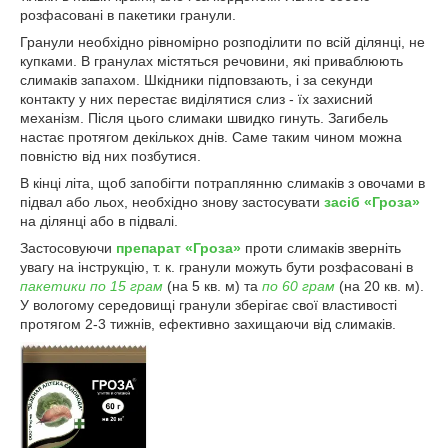
розфасовані в пакетики гранули.
Гранули необхідно рівномірно розподілити по всій ділянці, не
купками. В гранулах містяться речовини, які приваблюють
слимаків запахом. Шкідники підповзають, і за секунди
контакту у них перестає виділятися слиз - їх захисний
механізм. Після цього слимаки швидко гинуть. Загибель
настає протягом декількох днів. Саме таким чином можна
повністю від них позбутися.
В кінці літа, щоб запобігти потраплянню слимаків з овочами в
підвал або льох, необхідно знову застосувати
засіб «Гроза»
на ділянці або в підвалі.
Застосовуючи
препарат «Гроза»
проти слимаків зверніть
увагу на інструкцію, т. к. гранули можуть бути розфасовані в
пакетики по 15 грам
(на 5 кв. м) та
по 60 грам
(на 20 кв. м).
У вологому середовищі гранули зберігає свої властивості
протягом 2-3 тижнів, ефективно захищаючи від слимаків.