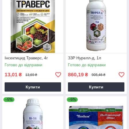
Інсектицид Траверс, 4г
ЗЗР Нурелл-д, 1л
Готово до відправки
Готово до відправки
13,01
860,19
₴
₴
13,69 ₴
905,46 ₴
Купити
Купити
–5%
–5%