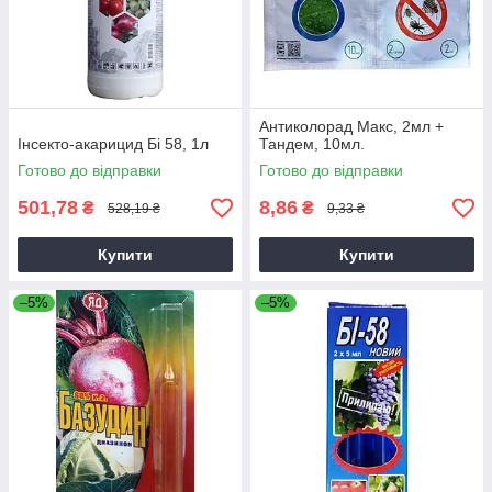
Антиколорад Макс, 2мл +
Інсекто-акарицид Бі 58, 1л
Тандем, 10мл.
Готово до відправки
Готово до відправки
501,78
8,86
₴
₴
528,19 ₴
9,33 ₴
Купити
Купити
–5%
–5%