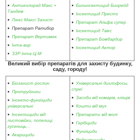
Антиколорад Макс +
Биоинсектицид Биорейд
Тандем
Інсектицид Престо
Люкс Максі Захист
Препарат Альфа супер
Препарат Ратибор
Інсектицид Твікс
Препарат Вертимек
Препарат Бомбардир
Інта-вир
Інсектицид Актор
ЗЗР Інта-Ц-М
Великий вибір препаратів
для захисту будинку,
саду, городу
!
Біозахист рослин
Універсальні дихлофосы,
спреї
Протруйники
Засоби від комарів, кліщів
Інсекто-фунгіциди
універсальні
Кошти від мух
Інсектициди від
Препарати від молі
листовійки, попелиці,
Гербіциди
гусениць...
Фунгіциди
Акарициди
Родентициди