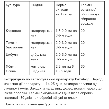
Культура
Шкідник
Норма
Термін
витрати
останньої
на 1 сотку
обробки до
збирання
врожаю
Картопля
колорадський
1,5-2,0 мл на
20
жук
3-5 л води
Томати,
колорадський
2,0-3,0 мл на
20
баклажани
жук
3-5 л води
Цибуля
цибульна
2,0-3,0 мл на
20
муха
3-5 л води
Яблуня,
комплекс
2,5 мл на 6-
30
Слива
шкідників
10 л води
Інструкцією по застосуванню препарату Ратибор
: Період
захисної дії препарату ― 14-25 днів, захищає рослини від
личинок і жуків. Виходити на ділянку дозволяється через 3 дні
після обробки. Термін очікування-20 днів після обробки
картоплі і 30 днів при обробці яблуні та сливи.
Препарат токсичний для бджіл та риби.