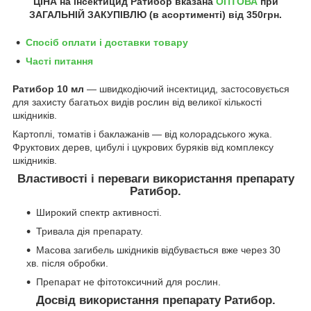
ЦІНА на інсектицид Ратибор вказана
ОПТОВА
при
ЗАГАЛЬНІЙ ЗАКУПІВЛЮ (в асортименті) від 350грн.
Спосіб оплати і доставки товару
Часті питання
Ратибор 10 мл
― швидкодіючий інсектицид, застосовується
для захисту багатьох видів рослин від великої кількості
шкідників.
Картоплі, томатів і баклажанів ― від колорадського жука.
Фруктових дерев, цибулі і цукрових буряків від комплексу
шкідників.
Властивості і переваги використання препарату
Ратибор.
Широкий спектр активності.
Тривала дія препарату.
Масова загибель шкідників відбувається вже через 30
хв. після обробки.
Препарат не фітотоксичний для рослин.
Досвід використання препарату Ратибор.