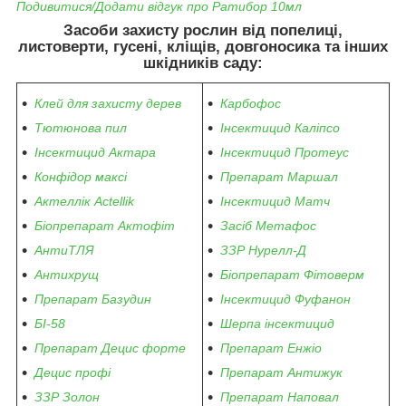
Подивитися/Додати відгук про Ратибор 10мл
Засоби захисту рослин від попелиці,
листоверти, гусені, кліщів, довгоносика та інших
шкідників саду:
Клей для захисту дерев
Карбофос
Тютюнова пил
Інсектицид Каліпсо
Інсектицид Актара
Інсектицид Протеус
Конфідор максі
Препарат Маршал
Актеллік Actellik
Інсектицид Матч
Біопрепарат Актофіт
Засіб Метафос
АнтиТЛЯ
ЗЗР Нурелл-Д
Антихрущ
Біопрепарат Фітоверм
Препарат Базудин
Інсектицид Фуфанон
БІ-58
Шерпа інсектицид
Препарат Децис форте
Препарат Енжіо
Децис профі
Препарат Антижук
ЗЗР Золон
Препарат Наповал