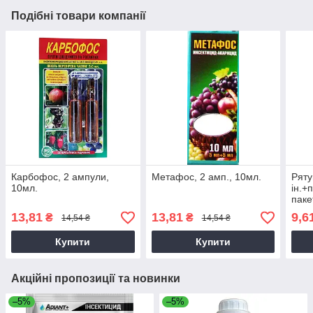
Подібні товари компанії
Карбофос, 2 ампули,
Метафос, 2 амп., 10мл.
Ряту
10мл.
ін.+п
паке
13,81
13,81
9,6
₴
₴
14,54 ₴
14,54 ₴
Купити
Купити
Акційні пропозиції та новинки
–5%
–5%