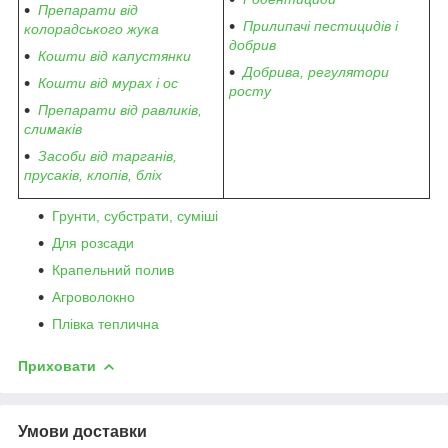
Препарати від
Прилипачі пестицидів і
колорадського жука
добрив
Кошти від капустянки
Добрива, регулятори
Кошти від мурах і ос
росту
Препарати від равликів,
слимаків
Засоби від тарганів,
прусаків, клопів, бліх
Грунти, субстрати, суміші
Для розсади
Крапельний полив
Агроволокно
Плівка теплична
Приховати
Умови доставки