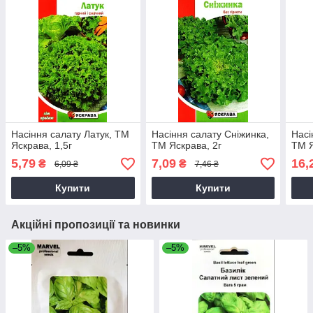
Насіння салату Латук, ТМ
Насіння салату Сніжинка,
Насі
Яскрава, 1,5г
ТМ Яскрава, 2г
ТМ Я
5,79
7,09
16,
₴
₴
6,09 ₴
7,46 ₴
Купити
Купити
Акційні пропозиції та новинки
–5%
–5%