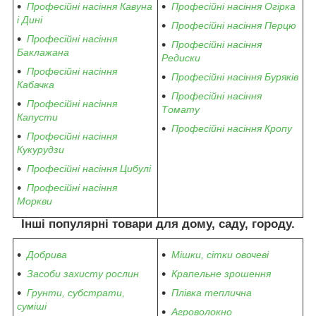
Професійні насіння Кавуна
Професійні насіння Огірка
і Дині
Професійні насіння Перцю
Професійні насіння
Професійні насіння
Баклажана
Редиски
Професійні насіння
Професійні насіння Буряків
Кабачка
Професійні насіння
Професійні насіння
Томату
Капусти
Професійні насіння Кропу
Професійні насіння
Кукурудзи
Професійні насіння Цибулі
Професійні насіння
Моркви
Інші популярні товари для дому, саду, городу.
Добрива
Мішки, сітки овочеві
Засоби захисту рослин
Крапельне зрошення
Грунти, субстрати,
Плівка теплична
суміші
Агроволокно