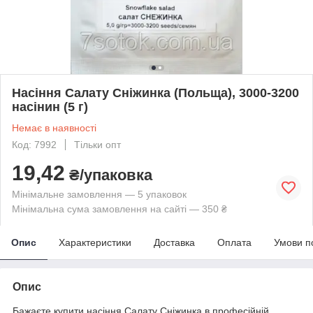
Насіння Салату Сніжинка (Польща), 3000-3200
насінин (5 г)
Немає в наявності
Код: 7992
Тільки опт
19,42
₴/упаковка
Мінімальне замовлення — 5 упаковок
Мінімальна сума замовлення на сайті — 350 ₴
Опис
Характеристики
Доставка
Оплата
Умови п
Опис
Бажаєте купити насіння Салату Сніжинка в професійній