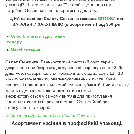
упаковці? - Інтернет-магазин "7 соток" - це те, що вам
потрібно! Якісне насіння, оперативна доставка!
ЦІНА на насіння Салату Сніжинка вказана
ОПТОВА
при
ЗАГАЛЬНІЙ ЗАКУПІВЛЮ (в асортименті) від 350грн.
Спосіб оплати і доставки
товару
Часті питання
Салат Сніжинка.
Ранньостиглий листовий сорт, термін
дозрівання при безрозсадному способі вирощування 20-25
днів. Розетка вертикальна, компактна, складається з 12 - 18
ніжних жовто-зелених, овальноудлиненных листя. Край
листкової пластинки хвилястий, сильнозубчатый. Листя салату
мають відмінні смакові та декоративні якості,
використовуються у свіжому вигляді для приготування
вітамінних салатів і прикраси страв. Сорт стійкий до
стеблування та хвороб.
Подивитися/Додати відгук Салат Сніжинка
Асортимент насіння в професійній упаковці.