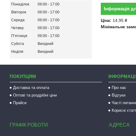
Понеділок
09:00
17:00
Інформація д
Вівторок
09:00
17:00
Ціна:
14,95 ₴
Середа
09:00
17:00
Мінімальне зам
Четвер
09:00
17:00
Пʼятниця
09:00
17:00
Субота
Вихідний
Неділя
Вихідний
ПОКУПЦЯМ
ІНФОРМАЦІ
Доставка та оплата
Про нас
Оптові та роздрібні ціни
Відгуки
Прайси
Часті питанн
Корисні статт
ГРАФІК РОБОТИ