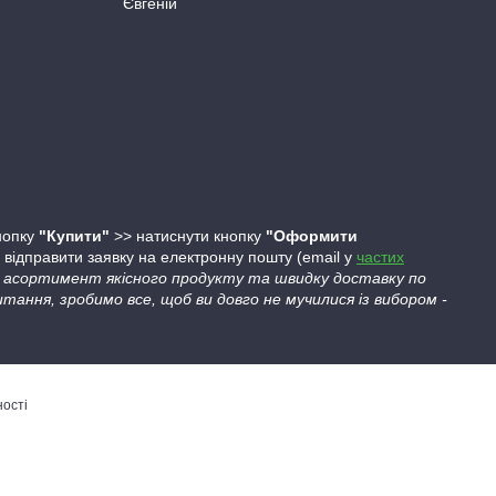
Євгеній
кнопку
"Купити"
>> натиснути кнопку
"Оформити
ідправити заявку на електронну пошту (email у
частих
ий асортимент якісного продукту та швидку доставку по
тання, зробимо все, щоб ви довго не мучилися із вибором -
ності