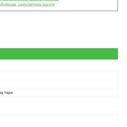
Добрива, регулятори росту
ва тара