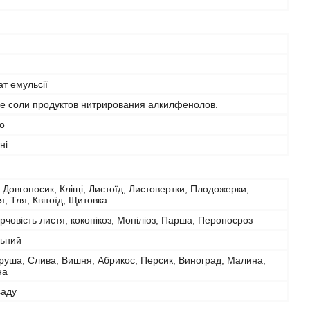
т емульсії
е соли продуктов нитрирования алкилфенолов.
о
ні
 Довгоносик, Кліщі, Листоїд, Листовертки, Плодожерки,
, Тля, Квітоїд, Щитовка
рчовість листя, кокопікоз, Моніліоз, Парша, Пероносроз
льний
руша, Слива, Вишня, Абрикос, Персик, Виноград, Малина,
на
саду