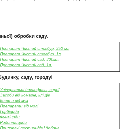
ньої) обробки саду.
П
репарат Чистий стовбур, 350 мл
П
репарат Чистий стовбур, 1л
Препарат Чистий сад, 300мл
.
Препарат Чистий сад, 1л.
будинку, саду, городу
!
Універсальні дихлофосы, спреї
Засоби від комарів, кліщів
Кошти від мух
Препарати від молі
Гербіциди
Фунгіциди
Родентициди
Прилипачі пестицидів і добрив