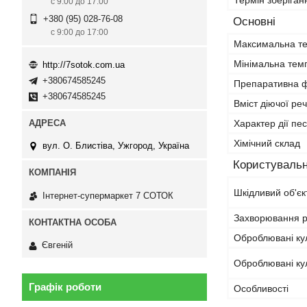
Термін зберіган
с 9:00 до 17:00
+380 (95) 028-76-08
Основні
с 9:00 до 17:00
Максимальна те
Мінімальна темп
http://7sotok.com.ua
+380674585245
Препаративна 
+380674585245
Вміст діючої ре
Характер дії пе
Хімічний склад
вул. О. Блистіва, Ужгород, Україна
Користувальн
Шкідливий об'єк
Інтернет-супермаркет 7 СОТОК
Захворювання 
Оброблювані ку
Євгеній
Оброблювані ку
Графік роботи
Особливості