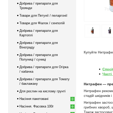
Добрива / препарати для
Троянди
Товари для Петунії / пеларгонії
Товари для Фіалок / сенполій
Добрива / препарати для
Картоплі
Добрива / препарати для
Вінограду
Купуйте Нитрафен
Добрива / препарати для
Полуниці / суниці
Добрива / препарати для Огірка
Спосі
/ кабачка
Часті
Добрива / препарати для Томату
/ баклажану
Нитрафен — пре
Нитрафен рекомен
Для рослин на кислому грунті
стадій шкідників і
Насіння пакетовані
Нитрафен застосо
Насіння. Фасовка 100г
грибних хвороб, 
Також застосовуєт