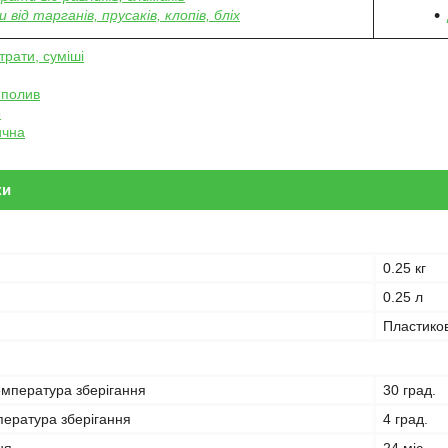
 від тарганів, прусаків, клопів, бліх
трати, суміші
 полив
о
ична
ки
0.25 кг
0.25 л
Пластико
мпература зберігання
30 град.
пература зберігання
4 град.