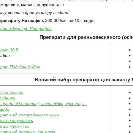
смородині, малині, полуниці та ін
асу рослин і дратує шкіру людини.
препарату Нитрафен.
200-300мл. на 10л. води.
ати відгук про Нитрафен
Препарати для ранньовесняного (осін
рат 30 В
афен
рат Подвійний удар
Великий вибір препаратів
для захисту 
хист рослин
руйники
тициди від попелиці, листовійки, гусениць...
циди
рати від колорадського жука
 від капустянки
 від мурах і ос
рати від равликів, слимаків