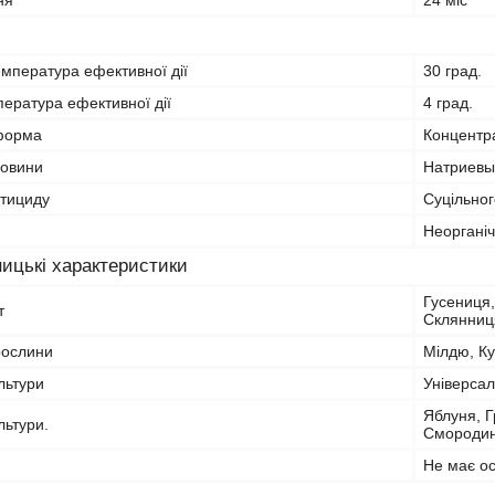
ня
24 міс
мпература ефективної дії
30 град.
ература ефективної дії
4 град.
форма
Концентра
човини
Натриевы
стициду
Суцільног
Неорганіч
ицькі характеристики
Гусениця,
т
Склянниця
рослини
Мілдю, Ку
льтури
Універса
Яблуня, Г
льтури.
Смороди
Не має о