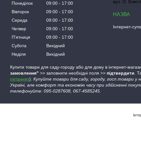
вул. О. Блист
Понеділок
09:00
17:00
Вівторок
09:00
17:00
Середа
09:00
17:00
Інтернет-су
Четвер
09:00
17:00
Пʼятниця
09:00
17:00
Субота
Вихідний
Неділя
Вихідний
Купити товари для саду-городу або для дому в інтернет-магази
замовлення"
>> заповнити необхідні поля >>
підтвердити
. 
питаннях
).
Купуйте товари для саду, городу, госп.товари у
Україні, але комфорт та економію часу при здійсненні покуп
телефонуйте: 095-0287608, 067-4585245.