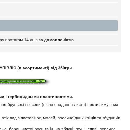
ру протягом 14 днів
за домовленістю
ПІВЛЮ (в асортименті) від 350грн.
ими і гербицидными властивостями.
я бруньок) і восени (після опадання листя) проти зимуючих
сіх видів листовійок, молей, рослиноїдних кліщів та збудників
ю, борошнистої роси та ін. на яблуні, груші, сливі, персику,