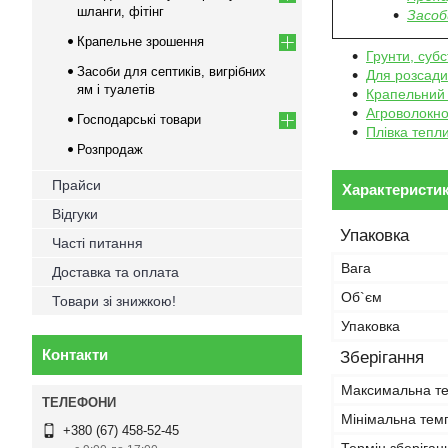
шланги, фітінг
Засоби
Крапельне зрошення
Грунти, субс
Засоби для септиків, вигрібних
Для розсади
ям і туалетів
Крапельний
Агроволокн
Господарські товари
Плівка тепл
Розпродаж
Прайси
Характеристи
Відгуки
Упаковка
Часті питання
Вага
Доставка та оплата
Об`єм
Товари зі знижкою!
Упаковка
Контакти
Зберігання
Максимальна те
Мінімальна тем
+380 (67) 458-52-45