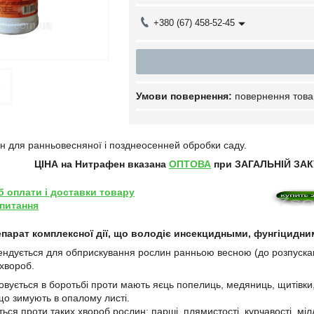
+380 (67) 458-52-45
повернення това
 для ранньовесняної і позднеосенней обробки саду.
ЦІНА на Нитрафен
вказана
ОПТОВА
при ЗАГАЛЬНІЙ ЗАКУ
б оплати і доставки товару
 питання
парат комплексної дії, що володіє инсекцидными, фунгіцидн
дується для обприскування рослин ранньою весною (до розпусканн
 хвороб.
вується в боротьбі проти мають яєць попелиць, медяниць, щитівки, в
що зимують в опалому листі.
ься проти таких хвороб рослин: парші, плямистості, курчавості, мілдь