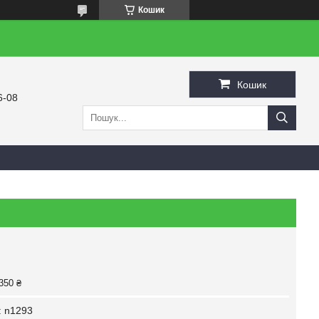
Кошик
Кошик
6-08
350 ₴
:
n1293