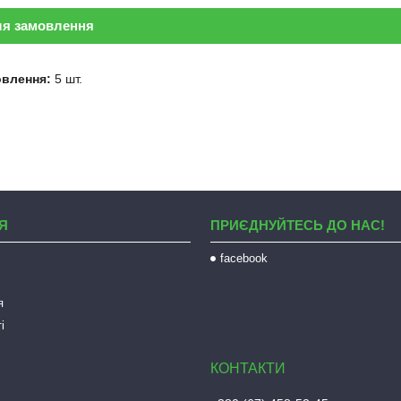
ля замовлення
овлення:
5 шт.
Я
ПРИЄДНУЙТЕСЬ ДО НАС!
facebook
я
і