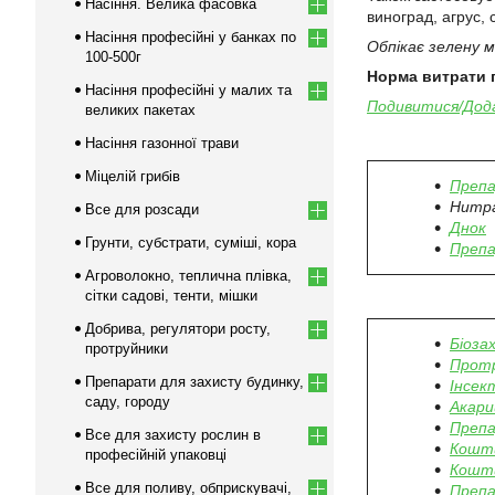
Насіння. Велика фасовка
виноград, агрус, 
Насіння професійні у банках по
Обпікає зелену м
100-500г
Норма витрати 
Насіння професійні у малих та
Подивитися/Дод
великих пакетах
Насіння газонної трави
Міцелій грибів
Препа
Нитр
Все для розсади
Днок
Грунти, субстрати, суміші, кора
Препа
Агроволокно, теплична плівка,
сітки садові, тенти, мішки
Добрива, регулятори росту,
Біоза
протруйники
Прот
Препарати для захисту будинку,
Інсек
саду, городу
Акари
Препа
Все для захисту рослин в
Кошти
професійній упаковці
Кошти
Все для поливу, обприскувачі,
Препа