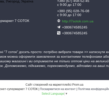
+380 (67) 458-52-45
іва, Ужгород, Україна
с 9:00 до 17:00
+380 (95) 028-76-08
с 9:00 до 17:00
пермаркет 7 СОТОК
http://7sotok.com.ua
+380674585245
+380674585245
ні "7 соток" досить просто: потрібно вибрати товари >> натиснути 
Також можна оформити замовлення за контактними телефонами або в
 нашому магазині і ви отримаєте не тільки оптові ціни на велик
ок. Допоможемо, підкажемо, порекомендуємо, відповімо на ваші пи
Сайт створений на маркетплейсі
Prom.ua
Інтернет-супермаркет 7 СОТОК |
Поскаржитися на контент
|
Політика конфіденцій
Select Language
▼