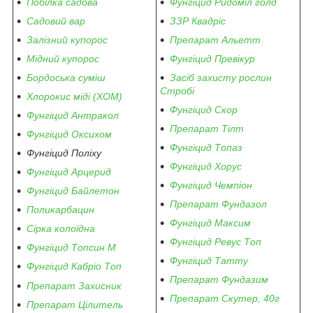
Побілка садова
Фунгіцид Ридоміл голд
Садовий вар
ЗЗР Квадріс
Залізний купорос
Препарат Альетт
Мідний купорос
Фунгіцид Превікур
Бордоська суміш
Засіб захисту рослин
Стробі
Хлорокис міді (ХОМ)
Фунгіцид Скор
Фунгіцид Антракол
Препарат Тілт
Фунгіцид Оксихом
Фунгіцид Топаз
Фунгіцид Поліху
Фунгіцид Хорус
Фунгіцид Арцерид
Фунгіцид Чемпіон
Фунгіцид Байлетон
Препарат Фундазол
Поликарбацин
Фунгіцид Максим
Сірка колоїдна
Фунгіцид Ревус Топ
Фунгіцид Топсин М
Фунгіцид Татту
Фунгіцид Кабріо Топ
Препарат Фундазим
Препарат Захисник
Препарат Скутер, 40г
Препарат Цілитель