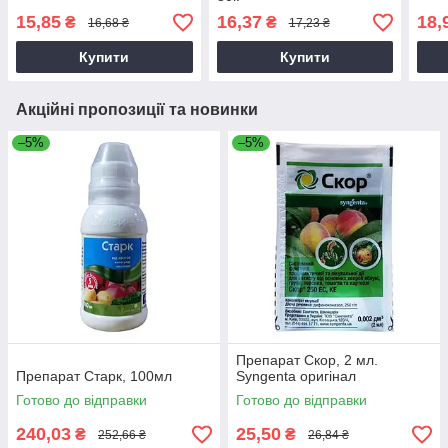
15,85
16,37
18,
₴
₴
16,68 ₴
17,23 ₴
Купити
Купити
Акційні пропозиції та новинки
–5%
–5%
Препарат Скор, 2 мл.
Препарат Старк, 100мл
Syngenta оригінал
Готово до відправки
Готово до відправки
240,03
25,50
₴
₴
252,66 ₴
26,84 ₴