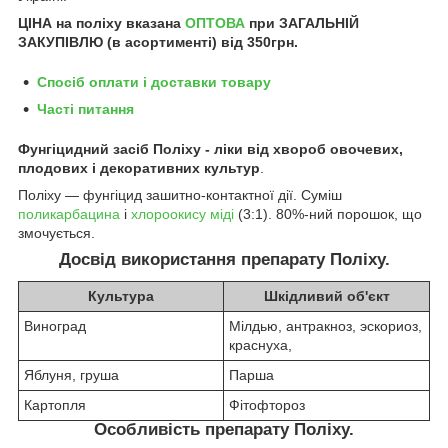
ЦІНА на поліху
вказана
ОПТОВА
при ЗАГАЛЬНІЙ
ЗАКУПІВЛЮ (в асортименті) від 350грн.
Спосіб оплати і доставки товару
Часті питання
Фунгіцидний засіб Поліху - ліки від хвороб овочевих,
плодових і декоративних культур
.
Поліху — фунгіцид зашитно-контактної дії. Суміш
поликарбацина
і
хлороокису міді
(3:1). 80%-ний порошок, що
змочується.
Досвід використання препарату Поліху.
Культура
Шкідливий об'єкт
Виноград
Мілдью, антракноз, эскориоз,
краснуха,
Яблуня, груша
Парша
Картопля
Фітофтороз
Особливість препарату Поліху.