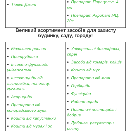
Препарат Парацельс, 4
Тіовіт Джет
мл
Препарат Акробат МЦ,
20г
Великий асортимент засобів для захисту
будинку, саду, городу
!
Біозахист рослин
Універсальні дихлофосы,
спреї
Протруйники
Засоби від комарів, кліщів
Інсекто-фунгіциди
універсальні
Кошти від мух
Інсектициди від
Препарати від молі
листовійки, попелиці,
Гербіциди
гусениць...
Фунгіциди
Акарициди
Родентициди
Препарати від
Прилипачі пестицидів і
колорадського жука
добрив
Кошти від капустянки
Добрива, регулятори
Кошти від мурах і ос
росту