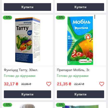
Купити
Купити
–5%
–5%
Фунгіцид Татту, 30мл.
Препарат Мобіль, 3г.
Готово до відправки
Готово до відправки
32,17
21,35
₴
₴
33,86 ₴
22,47 ₴
Купити
Купити
–5%
–5%