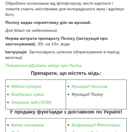
Оброблені полихомом від фітофторозу листя картоплі і
томатів стають неїстівними для колорадського жука і відлякує
його.
Поліху надає сприятливу дію на врожай.
Для бджіл не небезпечний.
Норма витрати препарату Поліху (інструкція про
застосування).
30г. на 10л. води.
Інструкція
: Застосовують шляхом обприскування в період
вегетації.
Подивитися/Додати відгук про Поліху
Препарати, що містять мідь:
Мідний купорос
Фунгіцид Оксихом
Бордоська суміш
Фунгіцид Поліху
Хлорокис міді (ХОМ)
У продажу фунгіциди з доставкою по Україні!
Вапно негашене
Біофунгіцид Фітоспорин