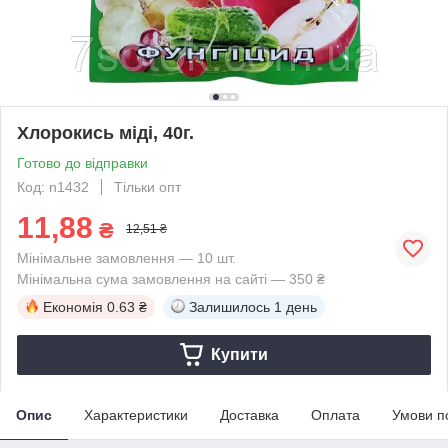
Хлорокись міді, 40г.
Готово до відправки
Код: n1432
Тільки опт
11,88
₴
12,51 ₴
Мінімальне замовлення — 10 шт.
Мінімальна сума замовлення на сайті — 350 ₴
Економія
0.63 ₴
Залишилось
1 день
Купити
Опис
Характеристики
Доставка
Оплата
Умови п