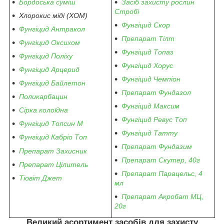
Бордоська суміш
Засіб захисту рослин
Стробі
Хлорокис міді (ХОМ)
Фунгіцид Скор
Фунгіцид Антракол
Препарат Тілт
Фунгіцид Оксихом
Фунгіцид Топаз
Фунгіцид Поліху
Фунгіцид Хорус
Фунгіцид Арцерид
Фунгіцид Чемпіон
Фунгіцид Байлетон
Препарат Фундазол
Поликарбацин
Фунгіцид Максим
Сірка колоїдна
Фунгіцид Ревус Топ
Фунгіцид Топсин М
Фунгіцид Татту
Фунгіцид Кабріо Топ
Препарат Фундазим
Препарат Захисник
Препарат Скутер, 40г
Препарат Цілитель
Препарат Парацельс, 4
Тіовіт Джет
мл
Препарат Акробат МЦ,
20г
Великий асортимент засобів для захисту