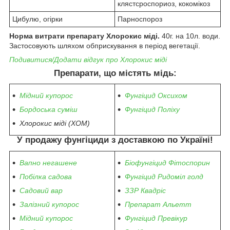
клястсроспориоз, кокомікоз
Цибулю, огірки
Парноспороз
Норма витрати препарату Хлорокис міді.
40г. на 10л. води.
Застосовують шляхом обприскування в період вегетації.
Подивитися/Додати відгук про Хлорокис міді
Препарати, що містять мідь:
Мідний купорос
Фунгіцид Оксихом
Бордоська суміш
Фунгіцид Поліху
Хлорокис міді (ХОМ)
У продажу фунгіциди з доставкою по Україні!
Вапно негашене
Біофунгіцид Фітоспорин
Побілка садова
Фунгіцид Ридоміл голд
Садовий вар
ЗЗР Квадріс
Залізний купорос
Препарат Альетт
Мідний купорос
Фунгіцид Превікур