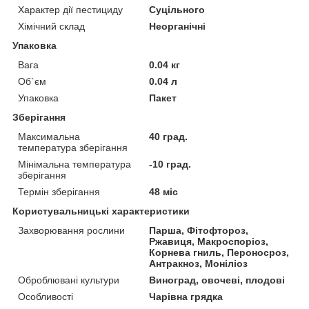
Характер дії пестициду
Суцільного
Хімічний склад
Неорганічні
Упаковка
Вага
0.04 кг
Об`єм
0.04 л
Упаковка
Пакет
Зберігання
Максимальна
40 град.
температура зберігання
Мінімальна температура
-10 град.
зберігання
Термін зберігання
48 міс
Користувальницькі характеристики
Захворювання рослини
Парша, Фітофтороз,
Ржавиця, Макроспоріоз,
Корнева гниль, Пероносроз,
Антракноз, Моніліоз
Оброблювані культури
Виноград, овочеві, плодові
Особливості
Чарівна грядка