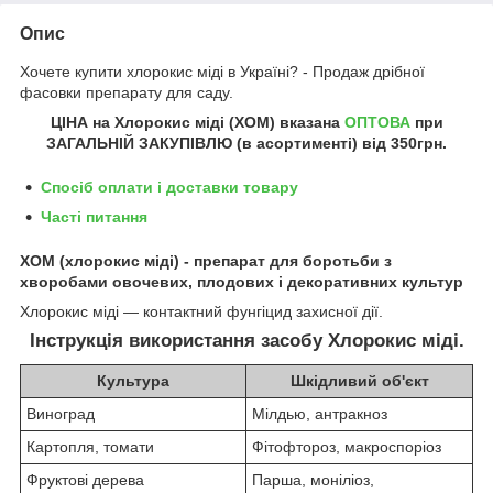
Опис
Хочете купити хлорокис міді в Україні? - Продаж дрібної
фасовки препарату для саду.
ЦІНА на Хлорокис міді (ХОМ)
вказана
ОПТОВА
при
ЗАГАЛЬНІЙ ЗАКУПІВЛЮ (в асортименті) від 350грн.
Спосіб оплати і доставки товару
Часті питання
ХОМ (хлорокис міді) - препарат для боротьби з
хворобами овочевих, плодових і декоративних культур
Хлорокис міді — контактний фунгіцид захисної дії.
Інструкція використання засобу Хлорокис міді.
Культура
Шкідливий об'єкт
Виноград
Мілдью, антракноз
Картопля, томати
Фітофтороз, макроспоріоз
Фруктові дерева
Парша, моніліоз,