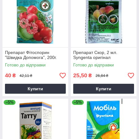
Препарат Фітоспорин
Препарат Скор, 2 мл.
"Швидка Допомога", 200г.
Syngenta оригінал
Готово до відправки
Готово до відправки
40
25,50
₴
₴
42,11 ₴
26,84 ₴
Купити
Купити
–5%
–5%