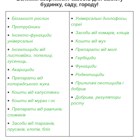
будинку, саду, городу
!
Біозахист рослин
Універсальні дихлофосы,
спреї
Протруйники
Засоби від комарів, кліщів
Інсекто-фунгіциди
універсальні
Кошти від мух
Інсектициди від
Препарати від молі
листовійки, попелиці,
Гербіциди
гусениць...
Фунгіциди
Акарициди
Родентициди
Препарати від
Прилипачі пестицидів і
колорадського жука
добрив
Кошти від капустянки
Добрива, регулятори
Кошти від мурах і ос
росту
Препарати від равликів,
слимаків
Засоби від тарганів,
прусаків, клопів, бліх