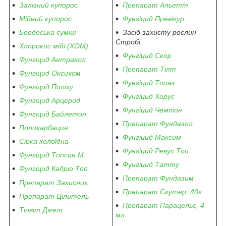
Залізний купорос
Препарат Альетт
Мідний купорос
Фунгіцид Превікур
Бордоська суміш
Засіб захисту рослин
Стробі
Хлорокис міді (ХОМ)
Фунгіцид Скор
Фунгіцид Антракол
Препарат Тілт
Фунгіцид Оксихом
Фунгіцид Топаз
Фунгіцид Поліху
Фунгіцид Хорус
Фунгіцид Арцерид
Фунгіцид Чемпіон
Фунгіцид Байлетон
Препарат Фундазол
Поликарбацин
Фунгіцид Максим
Сірка колоїдна
Фунгіцид Ревус Топ
Фунгіцид Топсин М
Фунгіцид Татту
Фунгіцид Кабріо Топ
Препарат Фундазим
Препарат Захисник
Препарат Скутер, 40г
Препарат Цілитель
Препарат Парацельс, 4
Тіовіт Джет
мл