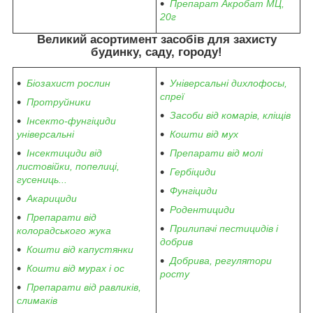
Препарат Акробат МЦ,
20г
Великий асортимент засобів для захисту
будинку, саду, городу
!
Біозахист рослин
Універсальні дихлофосы,
спреї
Протруйники
Засоби від комарів, кліщів
Інсекто-фунгіциди
універсальні
Кошти від мух
Інсектициди від
Препарати від молі
листовійки, попелиці,
Гербіциди
гусениць...
Фунгіциди
Акарициди
Родентициди
Препарати від
Прилипачі пестицидів і
колорадського жука
добрив
Кошти від капустянки
Добрива, регулятори
Кошти від мурах і ос
росту
Препарати від равликів,
слимаків