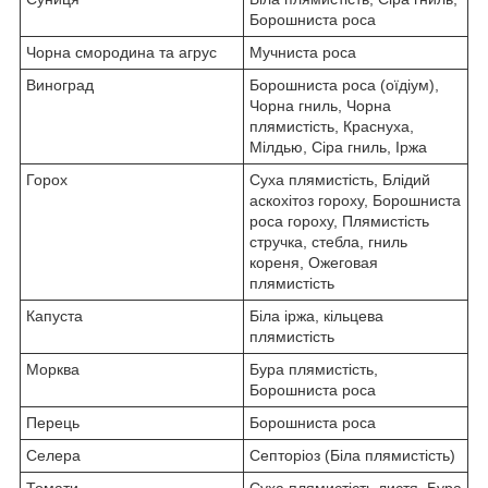
Борошниста роса
Чорна смородина та агрус
Мучниста роса
Виноград
Борошниста роса (оїдіум),
Чорна гниль, Чорна
плямистість, Краснуха,
Мілдью, Сіра гниль, Іржа
Горох
Суха плямистість, Блідий
аскохітоз гороху, Борошниста
роса гороху, Плямистість
стручка, стебла, гниль
кореня, Ожеговая
плямистість
Капуста
Біла іржа, кільцева
плямистість
Морква
Бура плямистість,
Борошниста роса
Перець
Борошниста роса
Селера
Септоріоз (Біла плямистість)
Томати
Суха плямистість листя, Бура