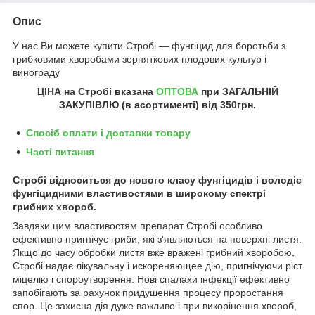
Опис
У нас Ви можете купити Стробі ― фунгіцид для боротьби з
грибковими хворобами зерняткових плодових культур і
винограду
ЦІНА на Стробі
вказана
ОПТОВА
при ЗАГАЛЬНІЙ
ЗАКУПІВЛЮ (в асортименті) від
350грн
.
Спосіб оплати і доставки товару
Часті питання
Стробі відноситься до нового класу фунгіцидів і володіє
фунгіцидними властивостями в широкому спектрі
грибних хвороб.
Завдяки цим властивостям препарат Стробі особливо
ефективно пригнічує гриби, які з'являються на поверхні листя.
Якщо до часу обробки листя вже вражені грибний хворобою,
Стробі надає лікувальну і искореняющее дію, пригнічуючи ріст
міцелію і спороутворення. Нові спалахи інфекції ефективно
запобігають за рахунок придушення процесу проростання
спор. Це захисна дія дуже важливо і при викорінення хвороб,