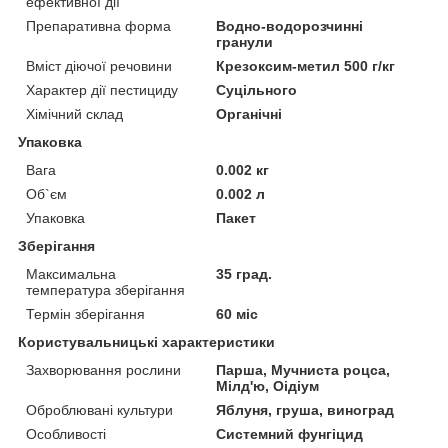
ефективної дії
Препаративна форма
Водно-водорозчинні
гранули
Вміст діючої речовини
Крезоксим-метил 500 г/кг
Характер дії пестициду
Суцільного
Хімічний склад
Органічні
Упаковка
Вага
0.002 кг
Об`єм
0.002 л
Упаковка
Пакет
Зберігання
Максимальна
35 град.
температура зберігання
Термін зберігання
60 міс
Користувальницькі характеристики
Захворювання рослини
Парша, Мучниста роцса,
Мілд'ю, Оідіум
Оброблювані культури
Яблуня, груша, виноград
Особливості
Системний фунгіцид