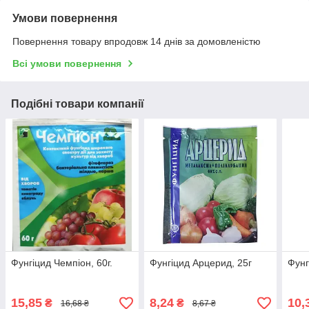
Умови повернення
Повернення товару впродовж 14 днів за домовленістю
Всі умови повернення
Подібні товари компанії
Фунгіцид Чемпіон, 60г.
Фунгіцид Арцерид, 25г
Фунг
15,85
8,24
10,
₴
₴
16,68 ₴
8,67 ₴