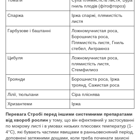
гниль плодів (фітофтороз)
Спаржа
Іржа спаржі, плямистість
листя
Гарбузове і баштанні
Ложномучнистая роса,
Борошниста роса,
Плямистість листя, Гниль
стебел, Антракноз
Цибуля
Ложномучнистая роса,
плямистість листя,
Стемфилиоз
Троянди
Борошниста роса, Іржа
троянд, Сажистая роса
Лілії, тюльпани
Сіра пліснява
Хризантеми
Іржа
Перевага Стробі перед іншими системними препаратами
від хвороб рослин
у тому, що він ефективний у застосуванні
по мокрому листі і в умовах низьких плюсових температур (1-
4°C), які бувають частими явищами в ранньовесняний період,
доповнені затяжними дощами, коли треба починати захисні