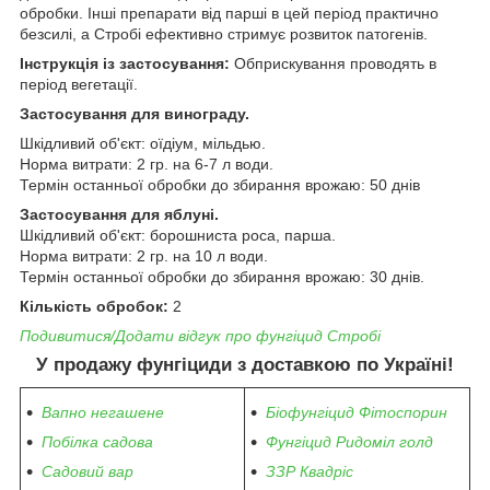
обробки. Інші препарати від парші в цей період практично
безсилі, а Стробі ефективно стримує розвиток патогенів.
Інструкція із застосування:
Обприскування проводять в
період вегетації.
Застосування для винограду.
Шкідливий об'єкт: оїдіум, мільдью.
Норма витрати: 2 гр. на 6-7 л води.
Термін останньої обробки до збирання врожаю: 50 днів
Застосування для яблуні.
Шкідливий об'єкт: борошниста роса, парша.
Норма витрати: 2 гр. на 10 л води.
Термін останньої обробки до збирання врожаю: 30 днів.
Кількість обробок:
2
Подивитися/Додати відгук про фунгіцид Стробі
У продажу фунгіциди з доставкою по Україні!
Вапно негашене
Біофунгіцид Фітоспорин
Побілка садова
Фунгіцид Ридоміл голд
Садовий вар
ЗЗР Квадріс