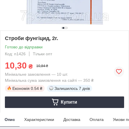
Строби фунгіцид, 2г.
Готово до відправки
Код: n1426
Тільки опт
10,30
₴
10,84 ₴
Мінімальне замовлення — 10 шт.
Мінімальна сума замовлення на сайті — 350 ₴
Економія
0.54 ₴
Залишилось
7 днів
Купити
Опис
Характеристики
Доставка
Оплата
Умови п