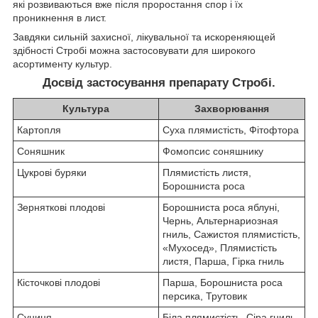
які розвиваються вже після проростання спор і їх
проникнення в лист.
Завдяки сильній захисної, лікувальної та искореняющей
здібності Стробі можна застосовувати для широкого
асортименту культур.
Досвід застосування препарату Стробі.
Культура
Захворювання
Картопля
Суха плямистість, Фітофтора
Соняшник
Фомопсис соняшнику
Цукрові буряки
Плямистість листя,
Борошниста роса
Зерняткові плодові
Борошниста роса яблуні,
Чернь, Альтернариозная
гниль, Сажистоя плямистість,
«Мухосед», Плямистість
листя, Парша, Гірка гниль
Кісточкові плодові
Парша, Борошниста роса
персика, Трутовик
Суниця
Біла плямистість, Сіра гниль,