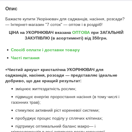
Опис
Бажаєте купити Укорінювач для саджанців, насіння, розсади?
― Інтернет-магазин "7 соток" ― оптом і в роздріб!
ЦІНА на УКОРІНЮВАЧ
вказана
ОПТОВА
при ЗАГАЛЬНІЙ
ЗАКУПІВЛЮ (в асортименті) від
350грн
.
Спосіб оплати і доставки товару
Часті питання
«Чистий аркуш» кристалічна УКОРІНЮВАЧ для
саджанців, насіння, розсади — представляє ідеальне
добриво, що дає кращий результат:
зміцнює життєздатність рослин;
підвищує енергію проростання насіння (в тому числі і
газонних трав);
стимулює активний ріст кореневої системи;
пробуджує процес поділу у сплячих клітинах;
підтримує оптимальний баланс макро— і
мікроелементів в зоні активного росту кореневої