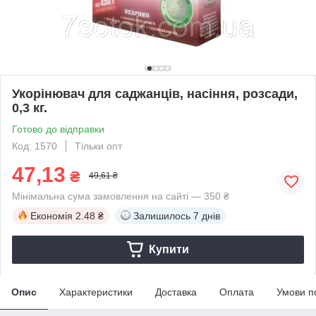
Укорінювач для саджанців, насіння, розсади,
0,3 кг.
Готово до відправки
Код: 1570
Тільки опт
47,13
₴
49,61 ₴
Мінімальна сума замовлення на сайті — 350 ₴
Економія
2.48 ₴
Залишилось
7 днів
Купити
Опис
Характеристики
Доставка
Оплата
Умови п