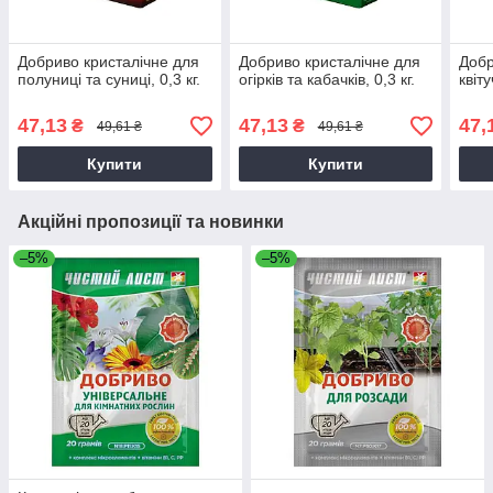
Добриво кристалічне для
Добриво кристалічне для
Добр
полуниці та суниці, 0,3 кг.
огірків та кабачків, 0,3 кг.
квіту
47,13
47,13
47,
₴
₴
49,61 ₴
49,61 ₴
Купити
Купити
Акційні пропозиції та новинки
–5%
–5%