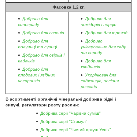
Фасовка 1,2 кг.
Добриво для
Добриво для
винограду
помідорів і перцю
Добриво для газонів
Добриво для троянд
Добриво для
Добриво
полуниці та суниці
універсальне для саду
та городу
Добриво для огірків і
кабачків
Добриво для
хвойників
Добриво для
плодових і ягідних
Укорінювач для
чагарників
саджанців, насіння,
розсади
В асортименті органічні мінеральні добрива рідкі і
сипучі, регулятори росту рослин:
Добрива серії "Чарівна суміш"
Добрива серії "Стимул"
Добрива серії "Чистий аркуш Успіх"