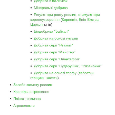
Добрива в паличках
Мінеральні добрива
Регулятори росту рослин, стимулятори
коренеутворення
(
Корневін
,
Епін-Екстра
,
Циркон
та ін)
Біодобрива "Байкал"
Добрива на основі гуматів
Добрива серії "Реаком"
Добрива серії "Майстер"
Добрива серії "Плантафол"
Добрива серії "Сударушка", "Рязаночка"
Добрива на основі торфу
(
таблетки
,
горщики
,
касети
).
Засоби захисту рослин
Крапельне зрошення
Плівка теплична
Агроволокно