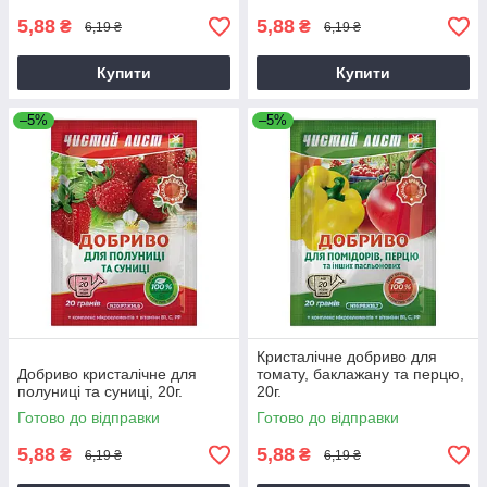
5,88
5,88
₴
₴
6,19 ₴
6,19 ₴
Купити
Купити
–5%
–5%
Кристалічне добриво для
Добриво кристалічне для
томату, баклажану та перцю,
полуниці та суниці, 20г.
20г.
Готово до відправки
Готово до відправки
5,88
5,88
₴
₴
6,19 ₴
6,19 ₴