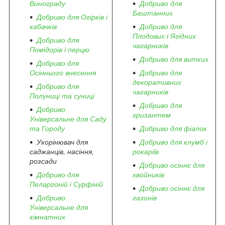
Винограду
Добриво для
Баштанних
Добриво для Огірків і
кабачків
Добриво для
Плодових і Ягідних
Добриво для
чагарників
Помідорів і перцю
Добриво для витких
Добриво для
Осіннього внесення
Добриво для
декоративних
Добриво для
чагарників
Полуниці та суниці
Добриво для
Добриво
хризантем
Універсальне для Саду
та Городу
Добриво для фіалок
Укорінювач для
Добриво для клумб і
саджанців, насіння,
рокаріїв
розсади
Добриво осіннє для
Добриво для
хвойників
Пеларгоній і Сурфіній
Добриво осіннє для
Добриво
газонів
Універсальне для
кімнатних