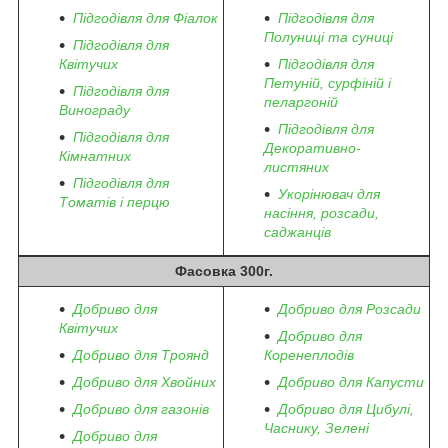
Підгодівля для Фіалок
Підгодівля для
Полуниці та суниці
Підгодівля для
Квітучих
Підгодівля для
Петуній, сурфіній і
Підгодівля для
пеларгоній
Винограду
Підгодівля для
Підгодівля для
Декоративно-
Кімнатних
листяних
Підгодівля для
Укорінювач для
Томатів і перцю
насіння, розсади,
саджанців
Фасовка 300г.
Добриво для
Добриво для Розсади
Квітучих
Добриво для
Добриво для Троянд
Коренеплодів
Добриво для Хвойних
Добриво для Капусти
Добриво для газонів
Добриво для Цибулі,
Часнику, Зелені
Добриво для