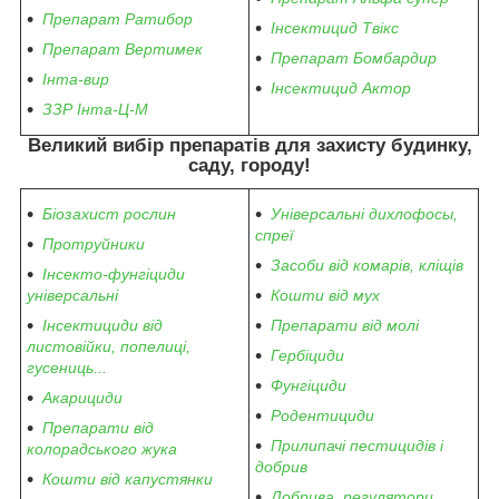
Препарат Ратибор
Інсектицид Твікс
Препарат Вертимек
Препарат Бомбардир
Інта-вир
Інсектицид Актор
ЗЗР Інта-Ц-М
Великий вибір препаратів
для захисту будинку,
саду, городу
!
Біозахист рослин
Універсальні дихлофосы,
спреї
Протруйники
Засоби від комарів, кліщів
Інсекто-фунгіциди
універсальні
Кошти від мух
Інсектициди від
Препарати від молі
листовійки, попелиці,
Гербіциди
гусениць...
Фунгіциди
Акарициди
Родентициди
Препарати від
Прилипачі пестицидів і
колорадського жука
добрив
Кошти від капустянки
Добрива, регулятори