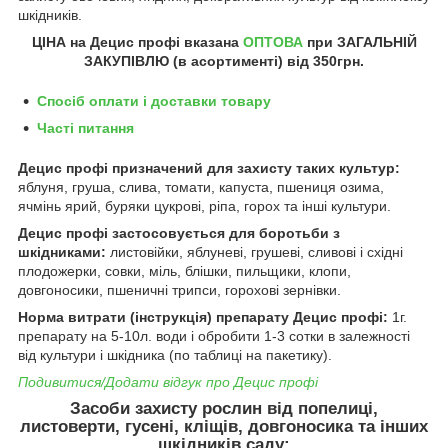
шкідників.
ЦІНА на Децис профі
вказана
ОПТОВА
при ЗАГАЛЬНІЙ
ЗАКУПІВЛЮ (в асортименті) від 350грн.
Спосіб оплати і доставки товару
Часті питання
Децис профі призначений для захисту таких культур:
яблуня, груша, слива, томати, капуста, пшениця озима,
ячмінь ярий, буряки цукрові, ріпа, горох та інші культури.
Децис профі застосовується для боротьби з
шкідниками:
листовійки, яблуневі, грушеві, сливові і східні
плодожерки, совки, міль, блішки, пильщики, клопи,
довгоносики, пшеничні трипси, горохові зернівки.
Норма витрати (інструкція) препарату Децис профі:
1г.
препарату на 5-10л. води і обробити 1-3 сотки в залежності
від культури і шкідника (по таблиці на пакетику).
Подивитися/Додати відгук про Децис профі
Засоби захисту рослин від попелиці,
листоверти, гусені, кліщів, довгоносика та інших
шкідників саду: