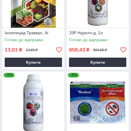
Інсектицид Траверс, 4г
ЗЗР Нурелл-д, 1л
Готово до відправки
Готово до відправки
13,01
859,43
₴
₴
13,69 ₴
904,66 ₴
Купити
Купити
–5%
–5%