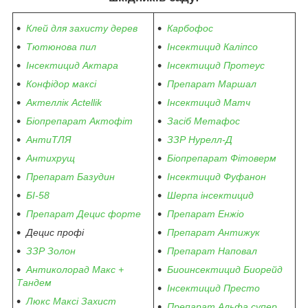
Клей для захисту дерев
Карбофос
Тютюнова пил
Інсектицид Каліпсо
Інсектицид Актара
Інсектицид Протеус
Конфідор максі
Препарат Маршал
Актеллік Actellik
Інсектицид Матч
Біопрепарат Актофіт
Засіб Метафос
АнтиТЛЯ
ЗЗР Нурелл-Д
Антихрущ
Біопрепарат Фітоверм
Препарат Базудин
Інсектицид Фуфанон
БІ-58
Шерпа інсектицид
Препарат Децис форте
Препарат Енжіо
Децис профі
Препарат Антижук
ЗЗР Золон
Препарат Наповал
Антиколорад Макс +
Биоинсектицид Биорейд
Тандем
Інсектицид Престо
Люкс Максі Захист
Препарат Альфа супер