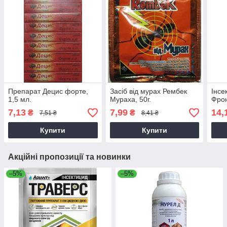
Препарат Децис форте,
Засіб від мурах Рембек
Інсе
1,5 мл.
Мураха, 50г.
Фрон
7,13
7,99
14,
₴
₴
7,51 ₴
8,41 ₴
Купити
Купити
Акційні пропозиції та новинки
–5%
–5%