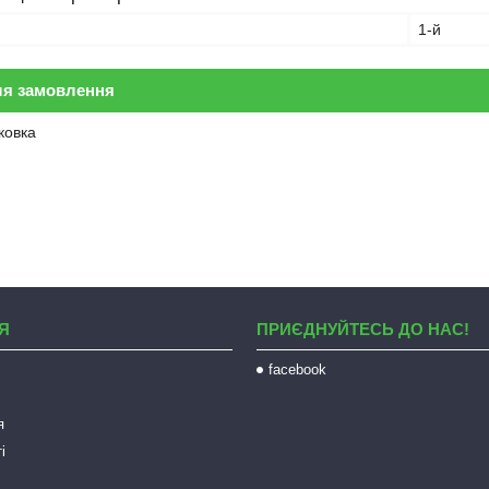
1-й
ля замовлення
ковка
Я
ПРИЄДНУЙТЕСЬ ДО НАС!
facebook
я
і