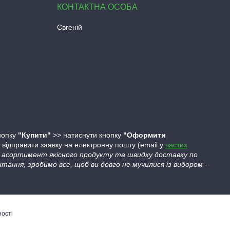
Євгеній
кнопку
"Купити"
>> натиснути кнопку
"Оформити
ідправити заявку на електронну пошту (email у
частих
ий асортимент якісного продукту та швидку доставку по
тання, зробимо все, щоб ви довго не мучилися із вибором -
ності