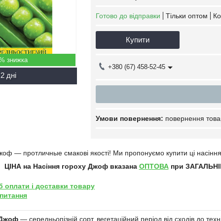
Готово до відправки
Тільки оптом
Ко
Купити
5%
+380 (67) 458-52-45
2 дні
повернення това
Джоф
― про
тличные смакові якості
!
Ми пропонуємо купити ці насіння 
ЦІНА на Насіння гороху Джоф
вказана
ОПТОВА
при ЗАГАЛЬНІЙ
б оплати і доставки товару
 питання
 Джоф
— середньопізній сорт, вегетаційний період від сходів до техн