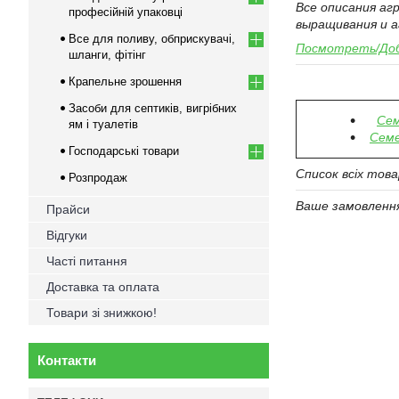
Все описания а
професійній упаковці
выращивания и а
Все для поливу, обприскувачі,
Посмотреть/Доб
шланги, фітінг
Крапельне зрошення
Засоби для септиків, вигрібних
Сем
ям і туалетів
Семе
Господарські товари
Список всіх тов
Розпродаж
Ваше замовлення 
Прайси
Відгуки
Часті питання
Доставка та оплата
Товари зі знижкою!
Контакти