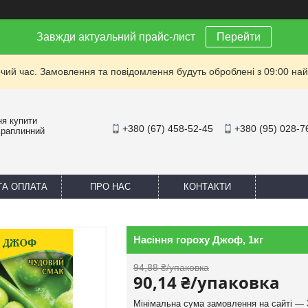
Завжди актуальний прайс-лист
Перейти
очий час. Замовлення та повідомлення будуть оброблені з 09:00 най
ня купити
+380 (67) 458-52-45
+380 (95) 028-7
Краплинний
ТА ОПЛАТА
ПРО НАС
КОНТАКТИ
Насіння гороху Джоф, 1кг
94,88 ₴/упаковка
90,14 ₴/упаковка
Мінімальна сума замовлення на сайті — 