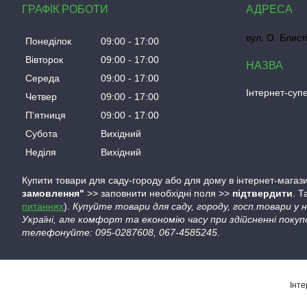
ГРАФІК РОБОТИ
вул. О. Блист
Понеділок
09:00
17:00
Вівторок
09:00
17:00
Середа
09:00
17:00
Інтернет-су
Четвер
09:00
17:00
Пʼятниця
09:00
17:00
Субота
Вихідний
Неділя
Вихідний
Купити товари для саду-городу або для дому в інтернет-магази
замовлення"
>> заповнити необхідні поля >>
підтвердити
. 
питаннях
).
Купуйте товари для саду, городу, госп.товари у
Україні, але комфорт та економію часу при здійсненні покуп
телефонуйте: 095-0287608, 067-4585245.