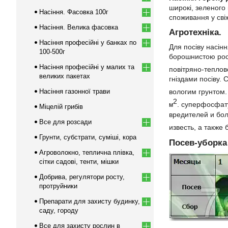
широкі, зеленого
Насіння. Фасовка 100г
споживання у сві
Насіння. Велика фасовка
Агротехніка.
Насіння професійні у банках по
Для посіву насін
100-500г
борошнистою росо
Насіння професійні у малих та
повітряно-теплов
великих пакетах
гніздами посіву.
вологим грунтом.
Насіння газонної трави
2
. суперфосфату 
м
Міцелій грибів
вредителей и бо
Все для розсади
известь, а также
Грунти, субстрати, суміші, кора
Посев-уборка
Агроволокно, теплична плівка,
сітки садові, тенти, мішки
Добрива, регулятори росту,
протруйники
Препарати для захисту будинку,
саду, городу
Все для захисту рослин в