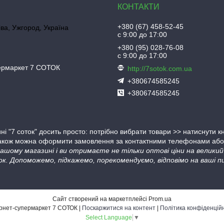
+380 (67) 458-52-45
іва, Ужгород, Україна
с 9:00 до 17:00
+380 (95) 028-76-08
с 9:00 до 17:00
пермаркет 7 СОТОК
http://7sotok.com.ua
+380674585245
+380674585245
ні "7 соток" досить просто: потрібно вибрати товари >> натиснути 
Також можна оформити замовлення за контактними телефонами або в
 нашому магазині і ви отримаєте не тільки оптові ціни на велик
ок. Допоможемо, підкажемо, порекомендуємо, відповімо на ваші пи
Сайт створений на маркетплейсі
Prom.ua
Інтернет-супермаркет 7 СОТОК |
Поскаржитися на контент
|
Політика конфіденцій
Select Language
▼