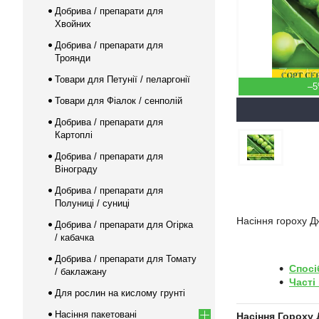
Добрива / препарати для
Хвойних
Добрива / препарати для
Троянди
Товари для Петунії / пеларгонії
–
Товари для Фіалок / сенполій
Добрива / препарати для
Картоплі
Добрива / препарати для
Вінограду
Добрива / препарати для
Полуниці / суниці
Насіння гороху 
Добрива / препарати для Огірка
/ кабачка
Добрива / препарати для Томату
Спосі
/ баклажану
Часті
Для рослин на кислому грунті
Насіння пакетовані
Насіння Гороху