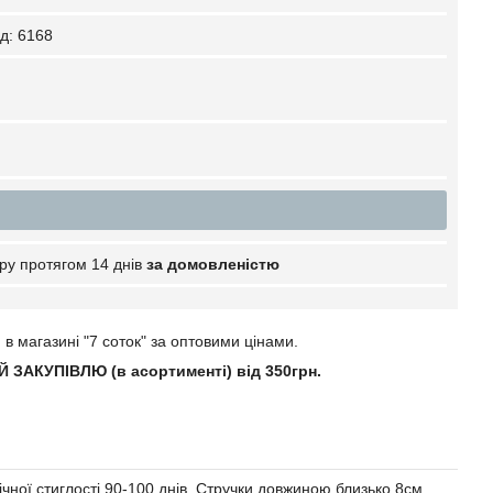
д:
6168
ру протягом 14 днів
за домовленістю
в магазині "7 соток" за оптовими цінами.
 ЗАКУПІВЛЮ (в асортименті) від 350грн
.
ічної стиглості 90-100 днів. Стручки довжиною близько 8см,