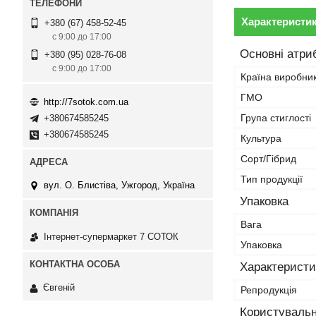
Характеристи
+380 (67) 458-52-45
с 9:00 до 17:00
Основні атри
+380 (95) 028-76-08
с 9:00 до 17:00
Країна виробни
ГМО
http://7sotok.com.ua
Група стиглості
+380674585245
+380674585245
Культура
Сорт/Гібрид
Тип продукції
вул. О. Блистіва, Ужгород, Україна
Упаковка
Вага
Інтернет-супермаркет 7 СОТОК
Упаковка
Характеристи
Євгеній
Репродукція
Користувальн