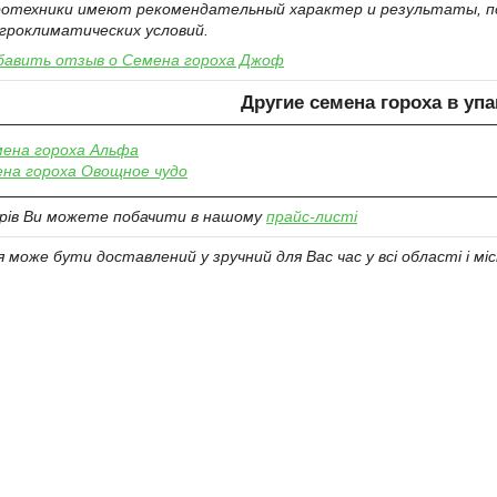
гротехники имеют рекомендательный характер и результаты, п
гроклиматических условий.
авить отзыв о Семена гороха Джоф
Другие семена гороха в упак
ена гороха Альфа
на гороха Овощное чудо
арів Ви можете побачити в нашому
прайс-листі
може бути доставлений у зручний для Вас час у всі області і міс