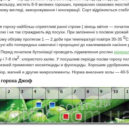
 кольору, містять 8-9 великих горошин, прекрасних смакових якосте
жому вигляді, заморожування і консервації. Сорт відрізняється стаб
ня гороху найбільш сприятливі ранні строки ( кінець квітня ― поча
ю і не так страждають від посухи. При запізненні з посівом урожай 
0
ому обігріву протягом 1 ― 2 доби при температурі повітря 30-35
С
 Сухі або попередньо намочені і пророщені до наклевиванія насіння
 Перед початком бутонізації проводять підживлення рослин
мінера
2
і 7-8 г/
. хлористого калію. У посушливі періоди посіви гороху по
м
лезней применяют инсектициды и фунгициды. Хорошим удобрением 
 бор, магний и другие микроэлементы. Норма внесения золы ― 40-50
 гороха Джоф