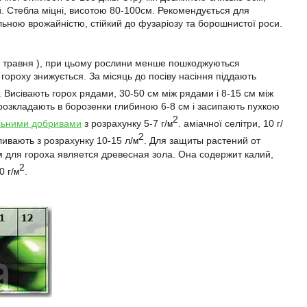
й. Стебла міцні, висотою 80-100см. Рекомендується для
ільною врожайністю, стійкий до фузаріозу та борошнистої роси.
ток травня ), при цьому рослини менше пошкоджуються
гороху знижується. За місяць до посіву насіння піддають
. Висівають горох рядами, 30-50 см між рядами і 8-15 см між
 розкладають в борозенки глибиною 6-8 см і засипають пухкою
2
льними добривами
з розрахунку 5-7 г/
. аміачної селітри, 10 г/
м
2
ливають з розрахунку 10-15 л/
. Для защиты растений от
м
для гороха является древесная зола. Она содержит калий,
2
 г/
.
м