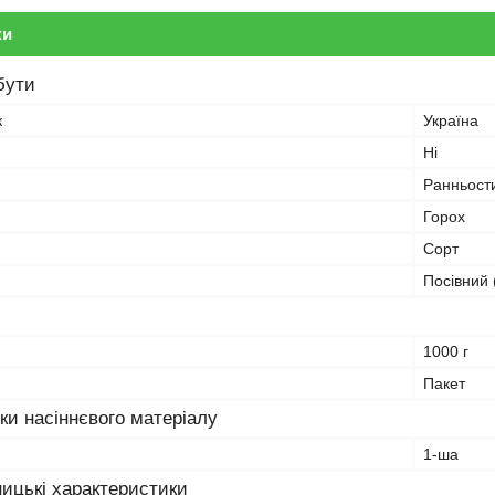
ки
бути
к
Україна
Ні
Ранньост
Горох
Сорт
Посівний 
1000 г
Пакет
ки насіннєвого матеріалу
1-ша
ицькі характеристики