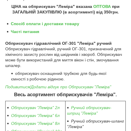
ЦІНА на обприскувач "Леміра" вказана
ОПТОВА
при
ЗАГАЛЬНІЙ ЗАКУПІВЛЮ (в асортименті) від 350грн.
Спосіб оплати і доставки товару
Часті питання
Обприскувач гідравлічний ОГ-301 "Леміра" ручний
Обприскувач гідравлічний, ручний ОГ-301, призначений для
хімічного захисту рослин від шкідників і хвороб. Обприскувач
може бути використаний для миття вікон і стін, змочування
шпалер.
обприскувач оснащений трубкою для будь-якої
ємності з робочою рідиною.
Подивитися/Додати відгук про Обприскувач "Леміра"
Весь асортимент обприскувачів "Леміра".
Обприскувач "Леміра" 2л
Ручний обприскувач-
шприц "Леміра"
Обприскувач "Леміра" 6л
Ручний обприскувач-шланг
Обприскувач "Леміра" 8л
"Леміра"