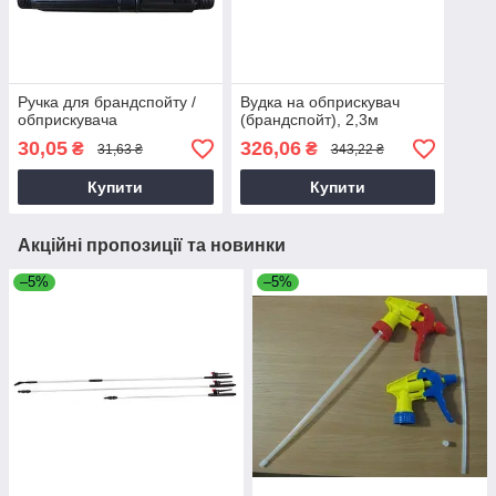
Ручка для брандспойту /
Вудка на обприскувач
обприскувача
(брандспойт), 2,3м
30,05
326,06
₴
₴
31,63 ₴
343,22 ₴
Купити
Купити
Акційні пропозиції та новинки
–5%
–5%