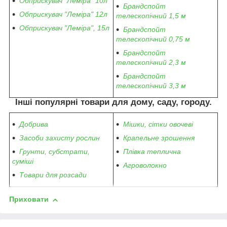
Обприскувач "Леміра" 10л
Брандспойт
Обприскувач "Леміра" 12л
телескопічний 1,5 м
Обприскувач "Леміра", 15л
Брандспойт
телескопічний 0,75 м
Брандспойт
телескопічний 2,3 м
Брандспойт
телескопічний 3,3 м
Інші популярні товари для дому, саду, городу.
Добрива
Мішки, сітки овочеві
Засоби захисту рослин
Крапельне зрошення
Грунти, субстрати,
Плівка теплична
суміші
Агроволокно
Товари для розсади
Приховати