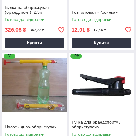
Вудка на обприскувач
(брандспойт), 2,3м
Розпилювач «Росинка»
Готово до відправки
Готово до відправки
326,06
12,01
₴
₴
343,22 ₴
12,64 ₴
Купити
Купити
–5%
–5%
Ручка для брандспойту /
Насос / диво-обприскувач
обприскувача
Готово до відправки
Готово до відправки