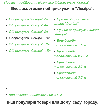
Подивитися/Додати відгук про Обприскувач "Леміра"
Весь асортимент обприскувачів "Леміра".
Обприскувач "Леміра" 2л
Ручний обприскувач-
шприц "Леміра"
Обприскувач "Леміра" 6л
Ручний обприскувач-шланг
Обприскувач "Леміра" 8л
"Леміра"
Обприскувач "Леміра" 10л
Брандспойт
Обприскувач "Леміра" 12л
телескопічний 1,5 м
Обприскувач "Леміра", 15л
Брандспойт
телескопічний 0,75 м
Брандспойт
телескопічний 2,3 м
Брандспойт
телескопічний 3,3 м
Брандспойт телескопічний 3,3 м
Інші популярні товари для дому, саду, городу.