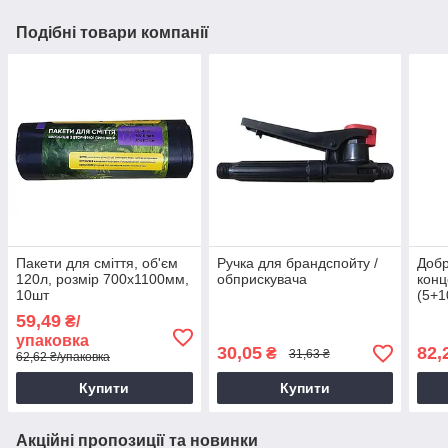
Подібні товари компанії
Пакети для сміття, об'єм
Ручка для брандспойту /
Добр
120л, розмір 700х1100мм,
обприскувача
конц
10шт
(5+1
59,49
₴/
упаковка
30,05
82,
₴
31,63 ₴
62,62 ₴/упаковка
Купити
Купити
Акційні пропозиції та новинки