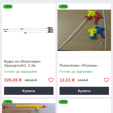
–5%
–5%
Вудка на обприскувач
(брандспойт), 2,3м
Розпилювач «Росинка»
Готово до відправки
Готово до відправки
326,06
12,01
₴
₴
343,22 ₴
12,64 ₴
Купити
Купити
–5%
–5%