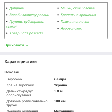
Добрива
Мішки, сітки овочеві
Засоби захисту рослин
Крапельне зрошення
Грунти, субстрати,
Плівка теплична
суміші
Агроволокно
Товари для розсади
Приховати
Характеристики
Основні
Виробник
Леміра
Країна виробник
Україна
Дальність/радіус
1.8 м
обприскування
Довжина розпилювальної
100 см
трубки
Джерело живлення
Механічний