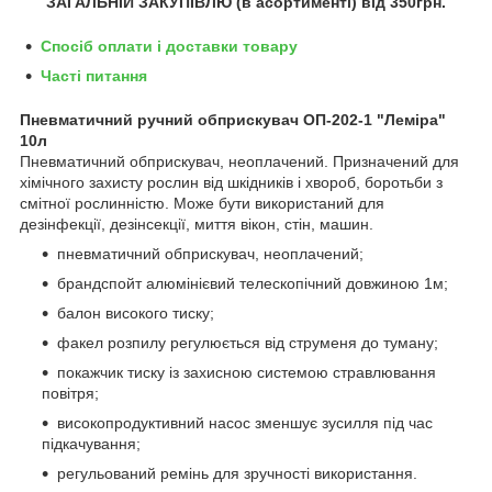
ЗАГАЛЬНІЙ ЗАКУПІВЛЮ (в асортименті) від 350грн.
Спосіб оплати і доставки товару
Часті питання
Пневматичний ручний обприскувач ОП-202-1 "Леміра"
10л
Пневматичний обприскувач, неоплачений. Призначений для
хімічного захисту рослин від шкідників і хвороб, боротьби з
смітної рослинністю. Може бути використаний для
дезінфекції, дезінсекції, миття вікон, стін, машин.
пневматичний обприскувач, неоплачений;
брандспойт алюмінієвий телескопічний довжиною 1м;
балон високого тиску;
факел розпилу регулюється від струменя до туману;
покажчик тиску із захисною системою стравлювання
повітря;
високопродуктивний насос зменшує зусилля під час
підкачування;
регульований ремінь для зручності використання.