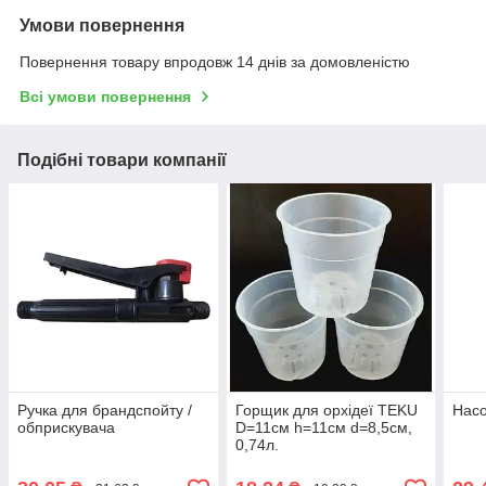
Умови повернення
Повернення товару впродовж 14 днів за домовленістю
Всі умови повернення
Подібні товари компанії
Ручка для брандспойту /
Горщик для орхідеї TEKU
Насо
обприскувача
D=11см h=11см d=8,5см,
0,74л.