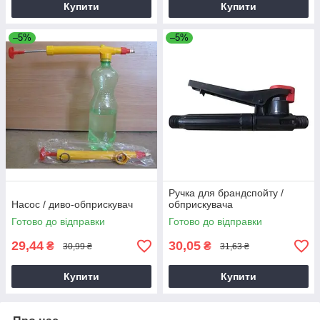
Купити
Купити
–5%
–5%
Ручка для брандспойту /
Насос / диво-обприскувач
обприскувача
Готово до відправки
Готово до відправки
29,44
30,05
₴
₴
30,99 ₴
31,63 ₴
Купити
Купити