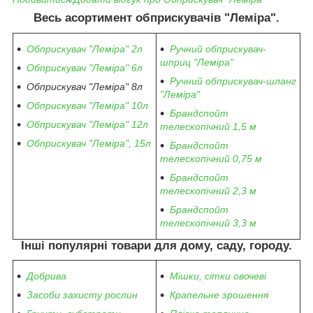
Весь асортимент обприскувачів "Леміра".
Обприскувач "Леміра" 2л
Ручний обприскувач-
шприц "Леміра"
Обприскувач "Леміра" 6л
Ручний обприскувач-шланг
Обприскувач "Леміра" 8л
"Леміра"
Обприскувач "Леміра" 10л
Брандспойт
Обприскувач "Леміра" 12л
телескопічний 1,5 м
Обприскувач "Леміра", 15л
Брандспойт
телескопічний 0,75 м
Брандспойт
телескопічний 2,3 м
Брандспойт
телескопічний 3,3 м
Інші популярні товари для дому, саду, городу.
Добрива
Мішки, сітки овочеві
Засоби захисту рослин
Крапельне зрошення