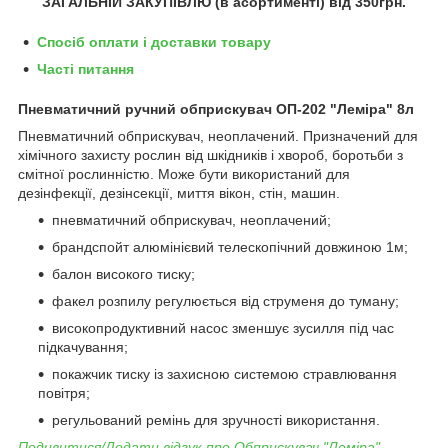
ЗАГАЛЬНІЙ ЗАКУПІВЛЮ (в асортименті) від 350грн.
Спосіб оплати і доставки товару
Часті питання
Пневматичний ручний обприскувач ОП-202 "Леміра" 8л
Пневматичний обприскувач, неоплачений. Призначений для
хімічного захисту рослин від шкідників і хвороб, боротьби з
смітної рослинністю. Може бути використаний для
дезінфекції, дезінсекції, миття вікон, стін, машин.
пневматичний обприскувач, неоплачений;
брандспойт алюмінієвий телескопічний довжиною 1м;
балон високого тиску;
факел розпилу регулюється від струменя до туману;
високопродуктивний насос зменшує зусилля під час
підкачування;
покажчик тиску із захисною системою стравлювання
повітря;
регульований ремінь для зручності використання.
Подивитися/Додати відгук про Обприскувач "Леміра"