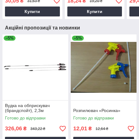
30,05
18,24
29,
₴
₴
31,63 ₴
19,20 ₴
Купити
Купити
Акційні пропозиції та новинки
–5%
–5%
Вудка на обприскувач
(брандспойт), 2,3м
Розпилювач «Росинка»
Готово до відправки
Готово до відправки
326,06
12,01
₴
₴
343,22 ₴
12,64 ₴