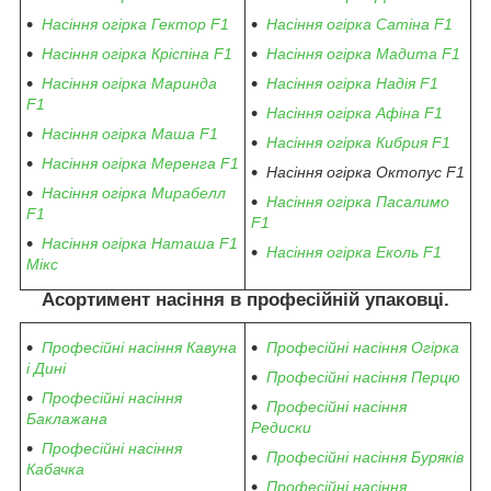
Насіння огірка Гектор F1
Насіння огірка Сатіна F1
Насіння огірка Кріспіна F1
Насіння огірка Мадита F1
Насіння огірка Маринда
Насіння огірка Надія F1
F1
Насіння огірка Афіна F1
Насіння огірка Маша F1
Насіння огірка Кибрия F1
Насіння огірка Меренга F1
Насіння огірка Октопус F1
Насіння огірка Мирабелл
Насіння огірка Пасалимо
F1
F1
Насіння огірка Наташа F1
Насіння огірка Еколь F1
Мікс
Асортимент насіння в професійній упаковці.
Професійні насіння Кавуна
Професійні насіння Огірка
і Дині
Професійні насіння Перцю
Професійні насіння
Професійні насіння
Баклажана
Редиски
Професійні насіння
Професійні насіння Буряків
Кабачка
Професійні насіння