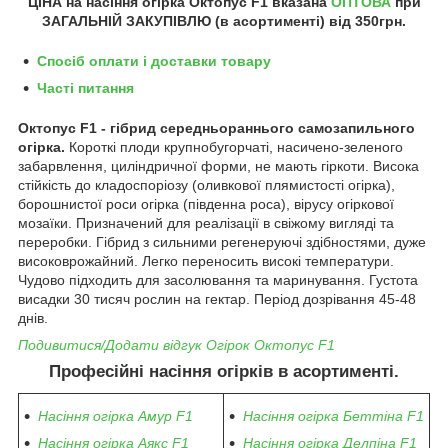
ЦІНА на насіння
огірка Октопус F1 вказана
ОПТОВА
при
ЗАГАЛЬНІЙ ЗАКУПІВЛЮ (в асортименті) від
350грн.
Спосіб оплати і доставки товару
Часті питання
Октопус F1 - гібрид середньораннього самозапильного
огірка.
Короткі плоди крупнобугорчаті, насичено-зеленого
забарвлення, циліндричної форми, не мають гіркоти. Висока
стійкість до кладоспоріозу (оливкової плямистості огірка),
борошнистої роси огірка (південна роса), вірусу огіркової
мозаїки. Призначений для реалізації в свіжому вигляді та
переробки. Гібрид з сильними регенеруючі здібностями, дуже
високоврожайний. Легко переносить високі температури.
Чудово підходить для засолювання та маринування. Густота
висадки 30 тисяч рослин на гектар. Період дозрівання 45-48
днів.
Подивитися/Додати відгук Огірок Октопус F1
Професійні насіння огірків в асортименті.
Насіння огірка Амур F1
Насіння огірка Беттіна F1
Насіння огірка Аякс F1
Насіння огірка Делпіна F1