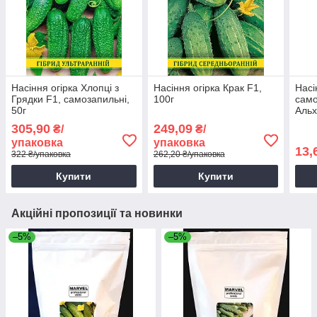
Насіння огірка Хлопці з
Насіння огірка Крак F1,
Насі
Грядки F1, самозапильні,
100г
само
50г
Альх
Яскр
305,90
249,09
₴/
₴/
упаковка
упаковка
13,
322 ₴/упаковка
262,20 ₴/упаковка
Купити
Купити
Акційні пропозиції та новинки
–5%
–5%