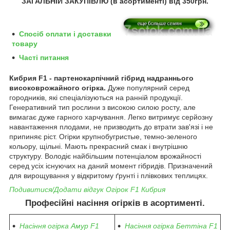
ЗАГАЛЬНІЙ ЗАКУПІВЛЮ (в асортименті) від
350грн.
Спосіб оплати і доставки
товару
Часті питання
Кибрия F1 - партенокарпічний гібрид надраннього
високоврожайного огірка.
Дуже популярний серед
городників, які спеціалізуються на ранній продукції.
Генеративний тип рослини з високою силою росту, але
вимагає дуже гарного харчування. Легко витримує серйозну
навантаження плодами, не призводить до втрати зав'язі і не
припиняє ріст. Огірки крупнобугристые, темно-зеленого
кольору, щільні. Мають прекрасний смак і внутрішню
структуру. Володіє найбільшим потенціалом врожайності
серед усіх існуючих на даний момент гібридів. Призначений
для вирощування у відкритому ґрунті і плівкових теплицях.
Подивитися/Додати відгук Огірок F1 Кибрия
Професійні насіння огірків в асортименті.
Насіння огірка Амур F1
Насіння огірка Беттіна F1