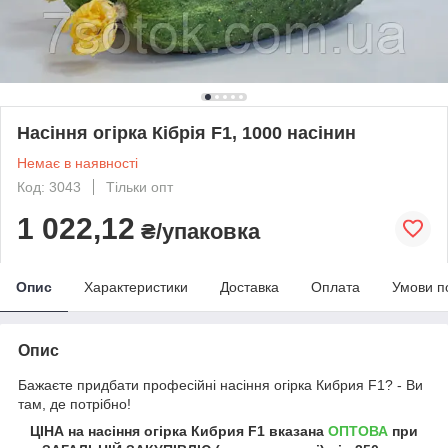
Насіння огірка Кібрія F1, 1000 насінин
Немає в наявності
Код: 3043
Тільки опт
1 022,12
₴/упаковка
Опис
Характеристики
Доставка
Оплата
Умови п
Опис
Бажаєте придбати професійні насіння огірка Кибрия F1? - Ви
там, де потрібно!
ЦІНА на насіння
огірка Кибрия F1 вказана
ОПТОВА
при