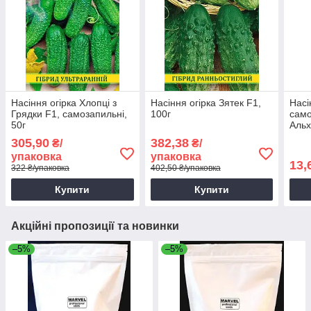
Насіння огірка Хлопці з
Насіння огірка Зятек F1,
Насі
Грядки F1, самозапильні,
100г
само
50г
Альх
Яскр
305,90
382,38
₴/
₴/
упаковка
упаковка
13,
322 ₴/упаковка
402,50 ₴/упаковка
Купити
Купити
Акційні пропозиції та новинки
–5%
–5%