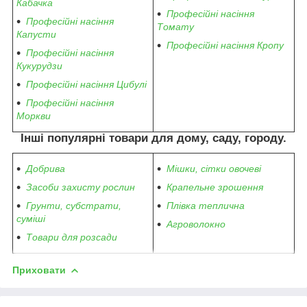
Кабачка
Професійні насіння
Професійні насіння
Томату
Капусти
Професійні насіння Кропу
Професійні насіння
Кукурудзи
Професійні насіння Цибулі
Професійні насіння
Моркви
Інші популярні товари для дому, саду, городу.
Добрива
Мішки, сітки овочеві
Засоби захисту рослин
Крапельне зрошення
Грунти, субстрати,
Плівка теплична
суміші
Агроволокно
Товари для розсади
Приховати