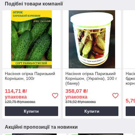
Подібні товари компанії
Насіння огірка Паризький
Насіння огірка Паризький
Насі
Корнішон, 100г
Корнішон, (Україна), 100 г
бдж
(банку)
корн
Яскр
114,71
358,07
₴/
₴/
упаковка
упаковка
5,7
120,75 ₴/упаковка
376,92 ₴/упаковка
Купити
Купити
Акційні пропозиції та новинки