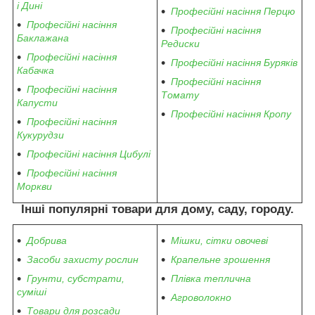
і Дині
Професійні насіння Перцю
Професійні насіння
Професійні насіння
Баклажана
Редиски
Професійні насіння
Професійні насіння Буряків
Кабачка
Професійні насіння
Професійні насіння
Томату
Капусти
Професійні насіння Кропу
Професійні насіння
Кукурудзи
Професійні насіння Цибулі
Професійні насіння
Моркви
Інші популярні товари для дому, саду, городу.
Добрива
Мішки, сітки овочеві
Засоби захисту рослин
Крапельне зрошення
Грунти, субстрати,
Плівка теплична
суміші
Агроволокно
Товари для розсади