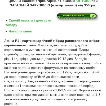
ЦІНА на насіння
огірка Афіна F1 вказана
ОПТОВА
при
ЗАГАЛЬНІЙ ЗАКУПІВЛЮ (в асортименті) від
350грн.
Спосіб оплати і доставки
товару
Часті питання
Афіна F1 - партенокарпічний гібрид раннеспелого огірок
корнішонного типу.
Має середню силу росту, добре
справляється з умовами зниженої освітленості. Плоди
крупнобугорчаті, зеленого забарвлення, циліндричної форми,
рівні і однорідні, довжина досягає 10-12 див. Володіє
приємним ніжним смаком. Рослина генеративного типу, тобто
основна частина врожаю формується на головному стеблі.
Високий рівень транспортабельності. Гібрид відносно стійкий
до пероноспорозу, стійкий до борошнистої роси,
кладоспоріозу. Бездоганний вибір для раннього вирощування
в скляних і плівкових теплицях в зимово-весняний період.
Протность вирощування рослин 2,8-3,5 шт./м2. Формування в
одне стебло, при можливості можна залишати пасинки на 1-3
листків залежно від щільності посадки і сили розвитку
рослини.