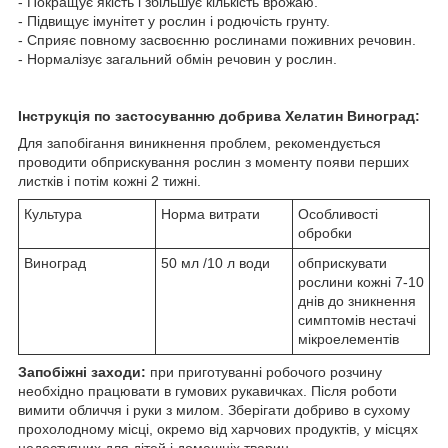
- Покращує якість і збільшує кількість врожаю.
- Підвищує імунітет у рослин і родючість грунту.
- Сприяє повному засвоєнню рослинами поживних речовин.
- Нормалізує загальний обмін речовин у рослин.
Інструкція по застосуванню добрива Хелатин Виноград:
Для запобігання виникнення проблем, рекомендується
проводити обприскування рослин з моменту появи перших
листків і потім кожні 2 тижні.
Культура
Норма витрати
Особливості
обробки
Виноград
50 мл /10 л води
обприскувати
рослини кожні 7-10
днів до зникнення
симптомів нестачі
мікроелементів
Запобіжні заходи:
при приготуванні робочого розчину
необхідно працювати в гумових рукавичках. Після роботи
вимити обличчя і руки з милом. Зберігати добриво в сухому
прохолодному місці, окремо від харчових продуктів, у місцях
недоступних для дітей і домашніх тварин.