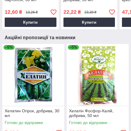
12,60
22,22
47,
₴
₴
13,26 ₴
23,39 ₴
Купити
Купити
Акційні пропозиції та новинки
–5%
–5%
Хелатин Огірок, добрива, 30
Хелатін Фосфор-Калій,
мл
добрива, 50 мл
Готово до відправки
Готово до відправки