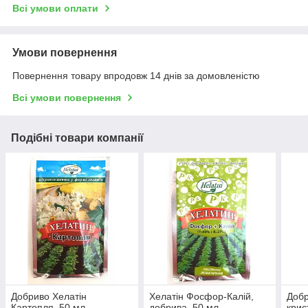
Всі умови оплати
Умови повернення
Повернення товару впродовж 14 днів за домовленістю
Всі умови повернення
Подібні товари компанії
Добриво Хелатін
Хелатін Фосфор-Калій,
Добр
Картопля, 50 мл
добрива, 50 мл
крист