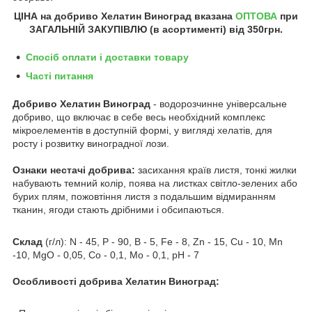
ЦІНА на добриво Хелатин Виноград
вказана
ОПТОВА
при
ЗАГАЛЬНІЙ ЗАКУПІВЛЮ (в асортименті) від
350грн
.
Спосіб оплати і доставки товару
Часті питання
Добриво Хелатин Виноград
- водорозчинне універсальне
добриво, що включає в себе весь необхідний комплекс
мікроелементів в доступній формі, у вигляді хелатів, для
росту і розвитку виноградної лози.
Ознаки нестачі добрива:
засихання країв листя, тонкі жилки
набувають темний колір, поява на листках світло-зелених або
бурих плям, пожовтіння листя з подальшим відмиранням
тканин, ягоди стають дрібними і обсипаються.
Склад
(г/л): N - 45, P - 90, B - 5, Fe - 8, Zn - 15, Cu - 10, Mn
-10, MgO - 0,05, Co - 0,1, Mo - 0,1, pH - 7
Особливості добрива Хелатин Виноград: