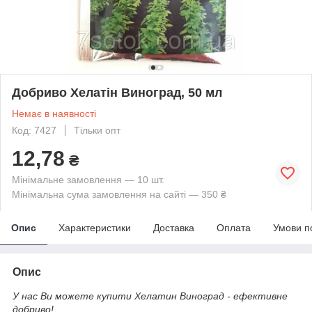
Добриво Хелатін Виноград, 50 мл
Немає в наявності
Код: 7427
Тільки опт
12,78
₴
Мінімальне замовлення — 10 шт.
Мінімальна сума замовлення на сайті — 350 ₴
Опис
Характеристики
Доставка
Оплата
Умови п
Опис
У нас Ви можете купити Хелатин Виноград - ефективне
добриво!