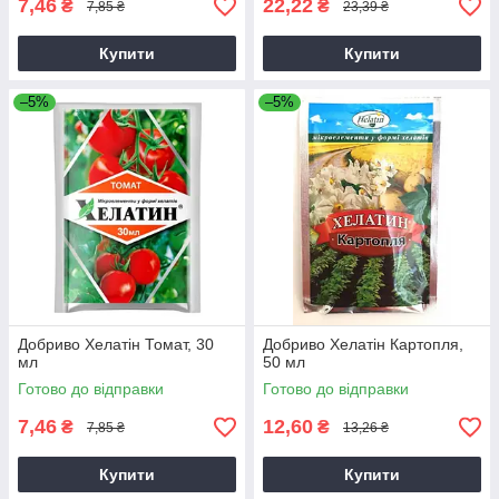
7,46
22,22
₴
₴
7,85 ₴
23,39 ₴
Купити
Купити
–5%
–5%
Добриво Хелатін Томат, 30
Добриво Хелатін Картопля,
мл
50 мл
Готово до відправки
Готово до відправки
7,46
12,60
₴
₴
7,85 ₴
13,26 ₴
Купити
Купити