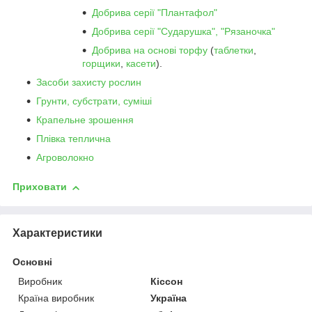
Добрива серії "Плантафол"
Добрива серії "Сударушка", "Рязаночка"
Добрива на основі торфу
(
таблетки
,
горщики
,
касети
).
Засоби захисту рослин
Грунти, субстрати, суміші
Крапельне зрошення
Плівка теплична
Агроволокно
Приховати
Характеристики
Основні
Виробник
Кіссон
Країна виробник
Україна