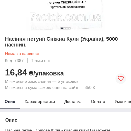
Насіння петунії Сніжна Куля (Україна), 5000
насінин.
Немає в наявності
Код: 7387
Тільки опт
16,84
₴/упаковка
Мінімальне замовлення — 5 упаковок
Мінімальна сума замовлення на сайті — 350 ₴
Опис
Характеристики
Доставка
Оплата
Умови п
Опис
Насіння петунії Снігова Куля - красиві квіти! Ви можете