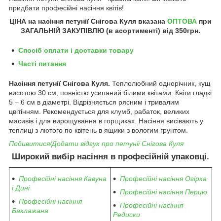
придбати професійні насіння квітів!
ЦІНА на насіння петунії Снігова Куля вказана
ОПТОВА
при
ЗАГАЛЬНІЙ ЗАКУПІВЛЮ (в асортименті) від 350грн.
Спосіб оплати і доставки товару
Часті питання
Насіння петунії Снігова Куля.
Теплолюбний однорічник, кущ
висотою 30 см, повністю усипаний білими квітами. Квіти гладкі
5 – 6 см в діаметрі. Відрізняється рясним і тривалим
цвітінням. Рекомендується для клумб, рабаток, великих
масивів і для вирощування в горщиках. Насіння висівають у
теплиці з лютого по квітень в ящики з вологим грунтом.
Подивитися/Додати відгук про петунії Снігова Куля
Широкий вибір насіння в професійній упаковці.
Професійні насіння Кавуна
Професійні насіння Огірка
і Дині
Професійні насіння Перцю
Професійні насіння
Професійні насіння
Баклажана
Редиски