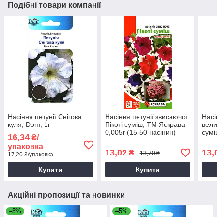
Подібні товари компанії
Насіння петунії Снігова
Насіння петунії звисаючої
Насі
куля, Dom, 1г
Пікоті суміш, ТМ Яскрава,
вели
0,005г (15-50 насінин)
сумі
16,34
₴/
насі
упаковка
13,02
13,
₴
13,70 ₴
17,20 ₴/упаковка
Купити
Купити
Акційні пропозиції та новинки
–5%
–5%