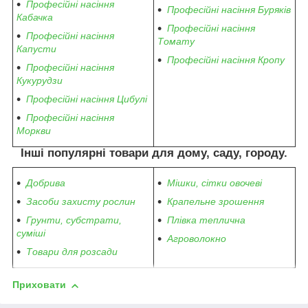
Професійні насіння
Професійні насіння Буряків
Кабачка
Професійні насіння
Професійні насіння
Томату
Капусти
Професійні насіння Кропу
Професійні насіння
Кукурудзи
Професійні насіння Цибулі
Професійні насіння
Моркви
Інші популярні товари для дому, саду, городу.
Добрива
Мішки, сітки овочеві
Засоби захисту рослин
Крапельне зрошення
Грунти, субстрати,
Плівка теплична
суміші
Агроволокно
Товари для розсади
Приховати