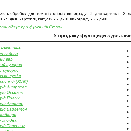
ість обробок: для томатів, огірків, винограду - 3, для картоплі - 2
ів - 5 днів, картоплі, капусти - 7 днів, винограду - 25 днів.
ти відгук про фунгіциді Старк
У продажу фунгіциди з доставк
 негашене
ка садова
ий вар
ний купорос
й купорос
ська суміш
кис міді (ХОМ)
цид Антракол
цид Оксихом
цид Поліху
цид Арцерид
цид Байлетон
арбацин
 колоїдна
цид Топсин М