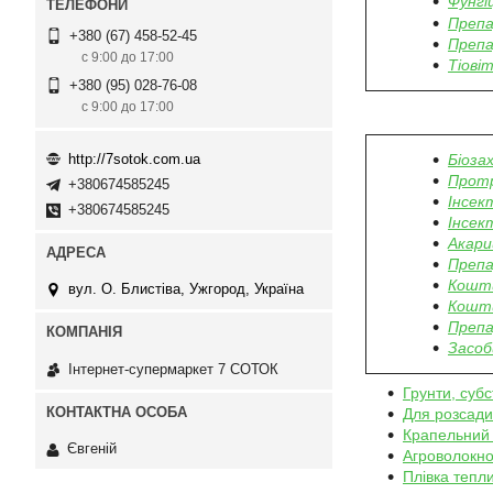
Фунгі
Препа
+380 (67) 458-52-45
Препа
с 9:00 до 17:00
Тіові
+380 (95) 028-76-08
с 9:00 до 17:00
http://7sotok.com.ua
Біоза
Прот
+380674585245
Інсек
+380674585245
Інсек
Акари
Препа
Кошти
вул. О. Блистіва, Ужгород, Україна
Кошти
Препа
Засоби
Інтернет-супермаркет 7 СОТОК
Грунти, субс
Для розсади
Крапельний
Євгеній
Агроволокн
Плівка тепл