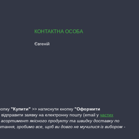
Євгеній
кнопку
"Купити"
>> натиснути кнопку
"Оформити
ідправити заявку на електронну пошту (email у
частих
ий асортимент якісного продукту та швидку доставку по
тання, зробимо все, щоб ви довго не мучилися із вибором -