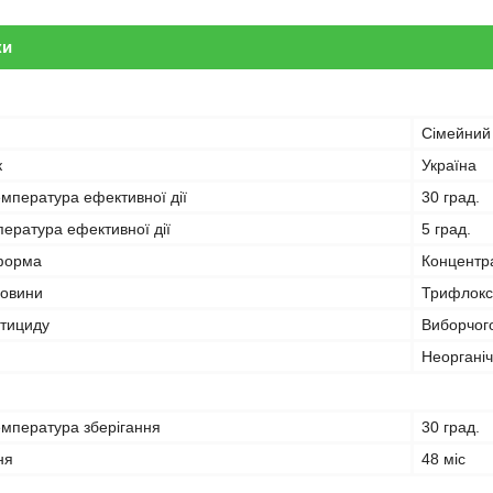
ки
Сімейний
к
Україна
мпература ефективної дії
30 град.
ература ефективної дії
5 град.
форма
Концентра
човини
Трифлокс
стициду
Виборчог
Неорганіч
мпература зберігання
30 град.
ня
48 міс