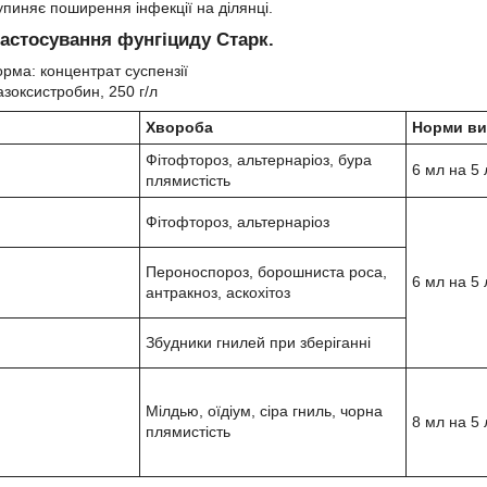
 Зупиняє поширення інфекції на ділянці.
 застосування фунгіциду Старк.
ма: концентрат суспензії
азоксистробин, 250 г/л
Хвороба
Норми ви
Фітофтороз, альтернаріоз, бура
6 мл на 5 
плямистість
Фітофтороз, альтернаріоз
Пероноспороз, борошниста роса,
6 мл на 5 
антракноз, аскохітоз
Збудники гнилей при зберіганні
Мілдью, оїдіум, сіра гниль, чорна
8 мл на 5 
плямистість