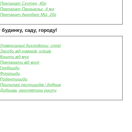
Препарат Скутер, 40г
Препарат Парацельс, 4 мл
Препарат Акробат МЦ, 20г
 будинку, саду, городу
!
Універсальні дихлофосы, спреї
Засоби від комарів, кліщів
Кошти від мух
Препарати від молі
Гербіциди
Фунгіциди
Родентициди
Прилипачі пестицидів і добрив
Добрива, регулятори росту