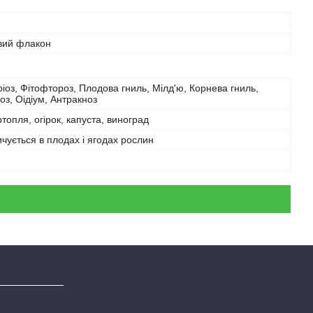
вий флакон
іоз, Фітофтороз, Плодова гниль, Мілд'ю, Корнева гниль,
з, Оідіум, Антракноз
ртопля, огірок, капуста, виноград
чується в плодах і ягодах рослин