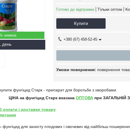
Готово до відправки
Тільки оптом
Ко
Купити
5%
+380 (67) 458-52-45
1 день
повернення това
купити фунгіцид Старк - препарат для боротьби з хворобами.
ЦІНА на фунгіцид Старк
вказана
ОПТОВА
при ЗАГАЛЬНІЙ ЗА
б оплати і доставки товару
 питання
-
фунгіцид для захисту плодових і овочевих від найбільш поширених