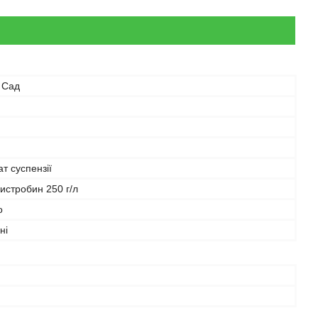
 Сад
т суспензії
истробин 250 г/л
о
ні