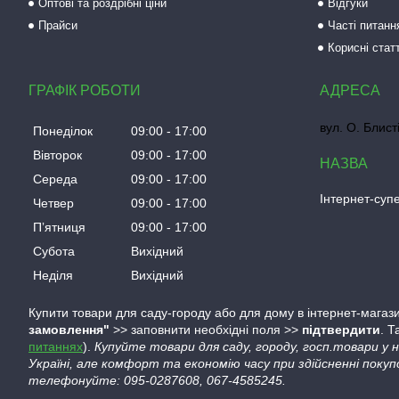
Оптові та роздрібні ціни
Відгуки
Прайси
Часті питанн
Корисні статт
ГРАФІК РОБОТИ
вул. О. Блист
Понеділок
09:00
17:00
Вівторок
09:00
17:00
Середа
09:00
17:00
Інтернет-су
Четвер
09:00
17:00
Пʼятниця
09:00
17:00
Субота
Вихідний
Неділя
Вихідний
Купити товари для саду-городу або для дому в інтернет-магази
замовлення"
>> заповнити необхідні поля >>
підтвердити
. 
питаннях
).
Купуйте товари для саду, городу, госп.товари у
Україні, але комфорт та економію часу при здійсненні покуп
телефонуйте: 095-0287608, 067-4585245.