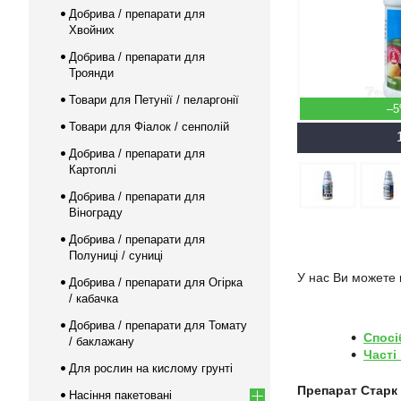
Добрива / препарати для
Хвойних
Добрива / препарати для
Троянди
Товари для Петунії / пеларгонії
–
Товари для Фіалок / сенполій
Добрива / препарати для
Картоплі
Добрива / препарати для
Вінограду
Добрива / препарати для
Полуниці / суниці
У нас Ви можете 
Добрива / препарати для Огірка
/ кабачка
Добрива / препарати для Томату
Спосі
/ баклажану
Часті
Для рослин на кислому грунті
Препарат Старк 
Насіння пакетовані