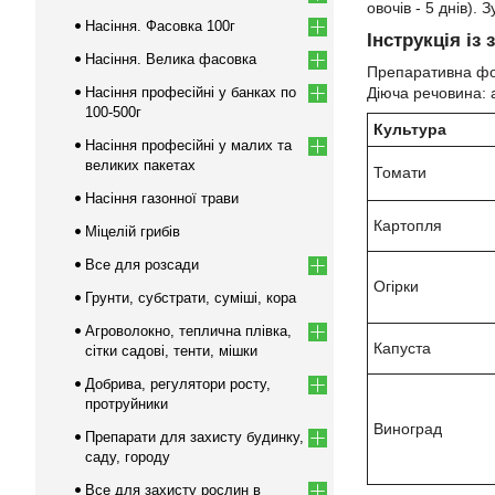
овочів - 5 днів).
Насіння. Фасовка 100г
Інструкція із
Насіння. Велика фасовка
Препаративна фор
Насіння професійні у банках по
Діюча речовина: 
100-500г
Культура
Насіння професійні у малих та
великих пакетах
Томати
Насіння газонної трави
Картопля
Міцелій грибів
Все для розсади
Огірки
Грунти, субстрати, суміші, кора
Агроволокно, теплична плівка,
Капуста
сітки садові, тенти, мішки
Добрива, регулятори росту,
протруйники
Виноград
Препарати для захисту будинку,
саду, городу
Все для захисту рослин в