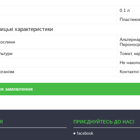
0.1 л
Пластико
ицькі характеристики
Альтернар
рослини
Пероносро
льтури
Томат, ка
Не накопи
рганізм
Контактні
ля замовлення
Я
ПРИЄДНУЙТЕСЬ ДО НАС!
facebook