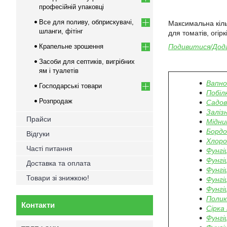
професійній упаковці
Все для поливу, обприскувачі,
Максимальна кільк
шланги, фітінг
для томатів, огірк
Крапельне зрошення
Подивитися/Дода
Засоби для септиків, вигрібних
ям і туалетів
Вапно
Господарські товари
Побіл
Розпродаж
Садов
Заліз
Прайси
Мідни
Бордо
Відгуки
Хлоро
Часті питання
Фунгі
Фунгі
Доставка та оплата
Фунгі
Товари зі знижкою!
Фунгі
Фунгі
Полик
Контакти
Сірка
Фунгі