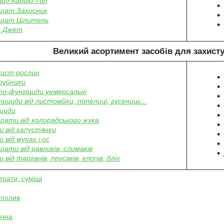
цид Кабріо Топ
рат Захисник
рат Цілитель
т Джет
Великий асортимент засобів для захисту
хист рослин
руйники
то-фунгіциди універсальні
тициди від листовійки, попелиці, гусениць...
циди
рати від колорадського жука
 від капустянки
 від мурах і ос
рати від равликів, слимаків
 від тарганів, прусаків, клопів, бліх
трати, суміші
 полив
о
ична