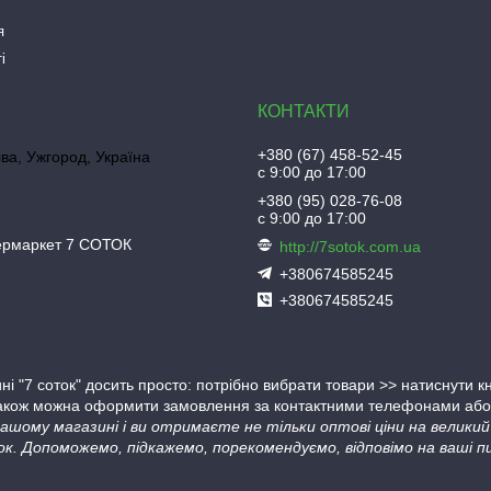
я
і
+380 (67) 458-52-45
іва, Ужгород, Україна
с 9:00 до 17:00
+380 (95) 028-76-08
с 9:00 до 17:00
пермаркет 7 СОТОК
http://7sotok.com.ua
+380674585245
+380674585245
ні "7 соток" досить просто: потрібно вибрати товари >> натиснути 
Також можна оформити замовлення за контактними телефонами або в
 нашому магазині і ви отримаєте не тільки оптові ціни на велик
ок. Допоможемо, підкажемо, порекомендуємо, відповімо на ваші пи