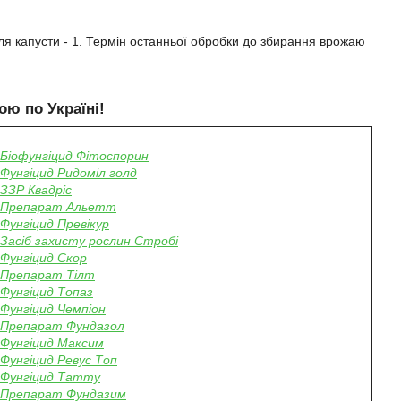
, для капусти - 1. Термін останньої обробки до збирання врожаю
ою по Україні!
Біофунгіцид Фітоспорин
Фунгіцид Ридоміл голд
ЗЗР Квадріс
Препарат Альетт
Фунгіцид Превікур
Засіб захисту рослин Стробі
Фунгіцид Скор
Препарат Тілт
Фунгіцид Топаз
Фунгіцид Чемпіон
Препарат Фундазол
Фунгіцид Максим
Фунгіцид Ревус Топ
Фунгіцид Татту
Препарат Фундазим