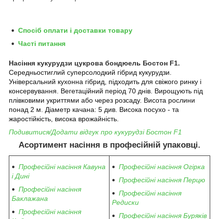
Спосіб оплати і доставки товару
Часті питання
Насіння кукурудзи цукрова бондюель Бостон F1.
Середньостиглий суперсолодкий гібрид кукурудзи.
Універсальний кухонна гібрид, підходить для свіжого ринку і
консервування. Вегетаційний період 70 днів. Вирощують під
плівковими укриттями або через розсаду. Висота рослини
понад 2 м. Діаметр качана: 5 див. Висока посухо - та
жаростійкість, висока врожайність.
Подивитися/Додати відгук про кукурудзі Бостон F1
Асортимент насіння в професійній упаковці.
Професійні насіння Кавуна
Професійні насіння Огірка
і Дині
Професійні насіння Перцю
Професійні насіння
Професійні насіння
Баклажана
Редиски
Професійні насіння
Професійні насіння Буряків