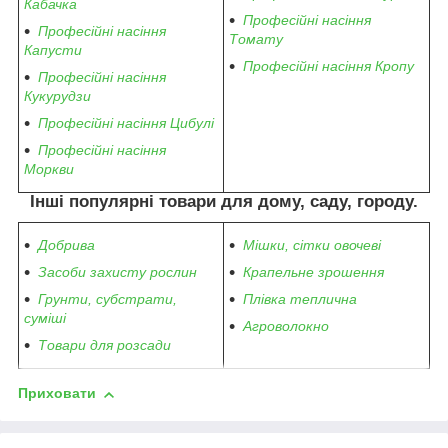
Кабачка
Професійні насіння
Професійні насіння
Томату
Капусти
Професійні насіння Кропу
Професійні насіння
Кукурудзи
Професійні насіння Цибулі
Професійні насіння
Моркви
Інші популярні товари для дому, саду, городу.
Добрива
Мішки, сітки овочеві
Засоби захисту рослин
Крапельне зрошення
Грунти, субстрати,
Плівка теплична
суміші
Агроволокно
Товари для розсади
Приховати