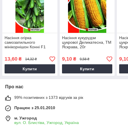
Насіння огірка
Насіння кукурудзи
Насі
самозапильного
цукрової Деликатесна, ТМ
цукр
мінікорнішон Конні F1
Яскрава, 20г
Яскр
Німеччина, ТМ Яскрава,
0,3г
13,60
9,10
9,1
₴
₴
14,32 ₴
9,58 ₴
Купити
Купити
Про нас
99% позитивних з 1373 відгуків за рік
Працює з 25.01.2010
м. Ужгород
вул. О. Блистіва, Ужгород, Україна