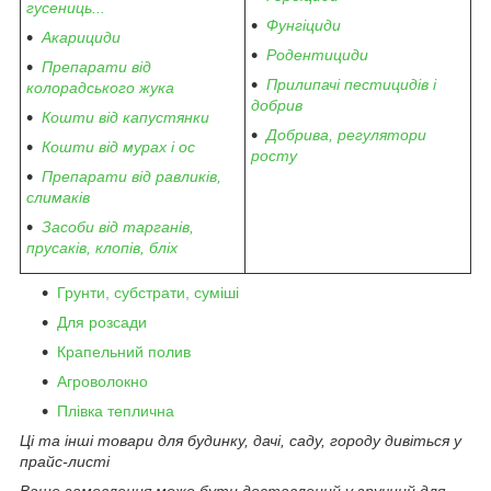
гусениць...
Фунгіциди
Акарициди
Родентициди
Препарати від
Прилипачі пестицидів і
колорадського жука
добрив
Кошти від капустянки
Добрива, регулятори
Кошти від мурах і ос
росту
Препарати від равликів,
слимаків
Засоби від тарганів,
прусаків, клопів, бліх
Грунти, субстрати, суміші
Для розсади
Крапельний полив
Агроволокно
Плівка теплична
Ці та інші товари для будинку, дачі, саду, городу дивіться у
прайс-листі
Ваше замовлення може бути доставлений у зручний для