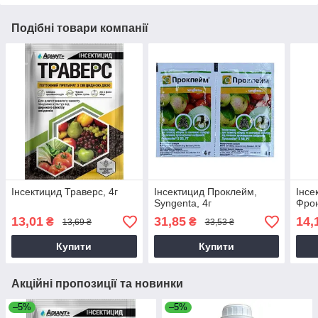
Подібні товари компанії
Інсектицид Траверс, 4г
Інсектицид Проклейм,
Інсе
Syngenta, 4г
Фрон
13,01
31,85
14,
₴
₴
13,69 ₴
33,53 ₴
Купити
Купити
Акційні пропозиції та новинки
–5%
–5%