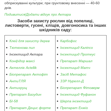
обприскуванні культури; при грунтовому внесенні — 40-60
днів.
Подивитися/Додати відгук про Актара
Засоби захисту рослин від попелиці,
листоверти, гусені, кліщів, довгоносика та інших
шкідників саду:
Клей для захисту дерев
Карбофос
Тютюнова пил
Інсектицид Каліпсо
Інсектицид Актара
Інсектицид Протеус
Конфідор максі
Препарат Маршал
Актеллік Actellik
Інсектицид Матч
Біопрепарат Актофіт
Засіб Метафос
АнтиТЛЯ
ЗЗР Нурелл-Д
Антихрущ
Біопрепарат Фітоверм
Препарат Базудин
Інсектицид Фуфанон
БІ-58
Шерпа інсектицид
Препарат Децис форте
Препарат Енжіо