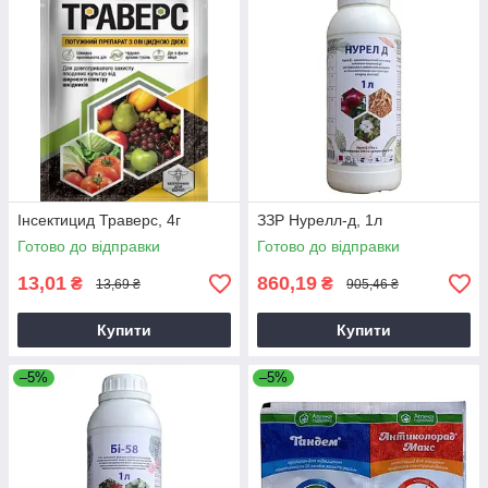
Інсектицид Траверс, 4г
ЗЗР Нурелл-д, 1л
Готово до відправки
Готово до відправки
13,01
860,19
₴
₴
13,69 ₴
905,46 ₴
Купити
Купити
–5%
–5%