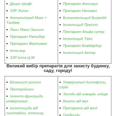
Децис профі
Препарат Антижук
ЗЗР Золон
Препарат Наповал
Антиколорад Макс +
Биоинсектицид Биорейд
Тандем
Інсектицид Престо
Люкс Максі Захист
Препарат Альфа супер
Препарат Ратибор
Інсектицид Твікс
Препарат Вертимек
Препарат Бомбардир
Інта-вир
Інсектицид Актор
ЗЗР Інта-Ц-М
Великий вибір препаратів
для захисту будинку,
саду, городу
!
Біозахист рослин
Універсальні дихлофосы,
спреї
Протруйники
Засоби від комарів, кліщів
Інсекто-фунгіциди
універсальні
Кошти від мух
Інсектициди від
Препарати від молі
листовійки, попелиці,
Гербіциди