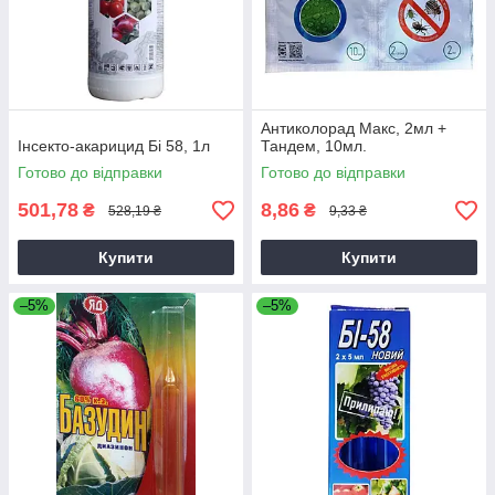
Антиколорад Макс, 2мл +
Інсекто-акарицид Бі 58, 1л
Тандем, 10мл.
Готово до відправки
Готово до відправки
501,78
8,86
₴
₴
528,19 ₴
9,33 ₴
Купити
Купити
–5%
–5%