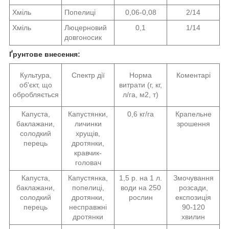
Хміль
Попелиці
0,06-0,08
2/14
Хміль
Люцерновий
0,1
1/14
довгоносик
Ґрунтове внесення:
Культура,
Спектр дії
Норма
Коментарі
об'єкт, що
витрати (г, кг,
обробляється
л/га, м2, т)
Капуста,
Капустянки,
0,6 кг/га
Крапельне
баклажани,
личинки
зрошення
солодкий
хрущів,
перець
дротянки,
кравчик-
головач
Капуста,
Капустянка,
1,5 р. на 1 л.
Змочування
баклажани,
попелиці,
води на 250
розсади,
солодкий
дротянки,
рослин
експозиція
перець
несправжні
90-120
дротянки
хвилин