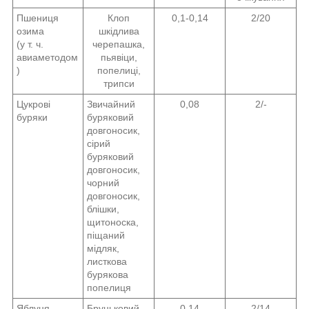
Пшениця
Клоп
0,1-0,14
2/20
озима
шкідлива
(у т. ч.
черепашка,
авиаметодом
пьявіци,
)
попелиці,
трипси
Цукрові
Звичайний
0,08
2/-
буряки
буряковий
довгоносик,
сірий
буряковий
довгоносик,
чорний
довгоносик,
блішки,
щитоноска,
піщаний
мідляк,
листкова
бурякова
попелиця
Яблуня
Бруньковий
0,14
2/14