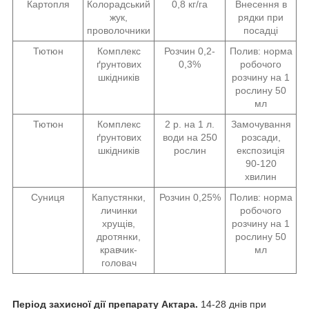
Картопля
Колорадський
0,8 кг/га
Внесення в
жук,
рядки при
проволочники
посадці
Тютюн
Комплекс
Розчин 0,2-
Полив: норма
ґрунтових
0,3%
робочого
шкідників
розчину на 1
рослину 50
мл
Тютюн
Комплекс
2 р. на 1 л.
Замочування
ґрунтових
води на 250
розсади,
шкідників
рослин
експозиція
90-120
хвилин
Суниця
Капустянки,
Розчин 0,25%
Полив: норма
личинки
робочого
хрущів,
розчину на 1
дротянки,
рослину 50
кравчик-
мл
головач
Період захисної дії препарату Актара.
14-28 днів при