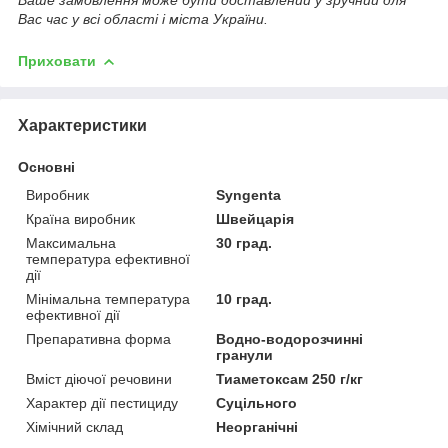
Вас час у всі області і міста України.
Приховати
Характеристики
Основні
Виробник
Syngenta
Країна виробник
Швейцарія
Максимальна
30 град.
температура ефективної
дії
Мінімальна температура
10 град.
ефективної дії
Препаративна форма
Водно-водорозчинні
гранули
Вміст діючої речовини
Тиаметоксам 250 г/кг
Характер дії пестициду
Суцільного
Хімічний склад
Неорганічні