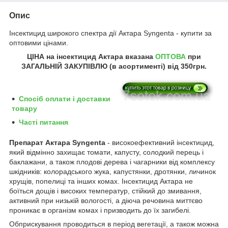
Опис
Інсектицид широкого спектра дії Актара Syngenta - купити за
оптовими цінами.
ЦІНА на інсектицид Актара
вказана
ОПТОВА
при
ЗАГАЛЬНІЙ ЗАКУПІВЛЮ (в асортименті) від 350грн.
Спосіб оплати і доставки
товару
Часті питання
Препарат Актара
Syngenta
- високоефективний інсектицид,
який відмінно захищає томати, капусту, солодкий перець і
баклажани, a також плодові дерева і чагарники від комплексу
шкідників: колорадського жука, капустянки, дротянки, личинок
хрущів, попелиці та інших комах. Інсектицид Актара не
боїться дощів і високих температур, стійкий до змивання,
активний при низькій вологості, a діюча речовина миттєво
проникає в організм комах і призводить до їх загибелі.
Обприскування проводиться в період вегетації, a також можна