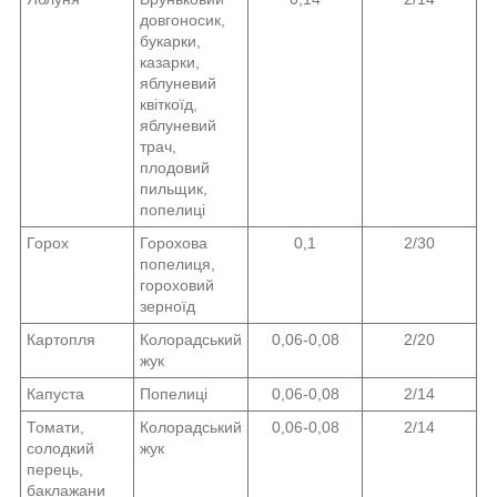
довгоносик,
букарки,
казарки,
яблуневий
квіткоїд,
яблуневий
трач,
плодовий
пильщик,
попелиці
Горох
Горохова
0,1
2/30
попелиця,
гороховий
зерноїд
Картопля
Колорадський
0,06-0,08
2/20
жук
Капуста
Попелиці
0,06-0,08
2/14
Томати,
Колорадський
0,06-0,08
2/14
солодкий
жук
перець,
баклажани