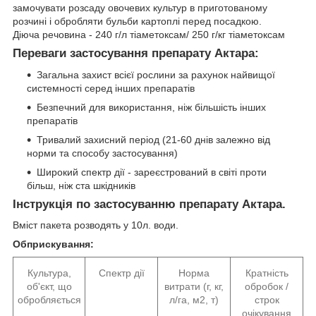
замочувати розсаду овочевих культур в приготованому
розчині і обробляти бульби картоплі перед посадкою.
Діюча речовина - 240 г/л тіаметоксам/ 250 г/кг тіаметоксам
Переваги застосування препарату Актара:
Загальна захист всієї рослини за рахунок найвищої
системності серед інших препаратів
Безпечний для використання, ніж більшість інших
препаратів
Тривалий захисний період (21-60 днів залежно від
норми та способу застосування)
Широкий спектр дії - зареєстрований в світі проти
більш, ніж ста шкідників
Інструкція по застосуванню препарату Актара.
Вміст пакета розводять у 10л. води.
Обприскування:
Культура,
Спектр дії
Норма
Кратність
об'єкт, що
витрати (г, кг,
обробок /
обробляється
л/га, м2, т)
строк
очікування