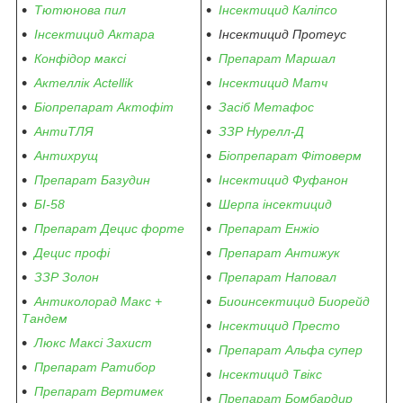
Тютюнова пил
Інсектицид Каліпсо
Інсектицид Актара
Інсектицид Протеус
Конфідор максі
Препарат Маршал
Актеллік Actellik
Інсектицид Матч
Біопрепарат Актофіт
Засіб Метафос
АнтиТЛЯ
ЗЗР Нурелл-Д
Антихрущ
Біопрепарат Фітоверм
Препарат Базудин
Інсектицид Фуфанон
БІ-58
Шерпа інсектицид
Препарат Децис форте
Препарат Енжіо
Децис профі
Препарат Антижук
ЗЗР Золон
Препарат Наповал
Антиколорад Макс +
Биоинсектицид Биорейд
Тандем
Інсектицид Престо
Люкс Максі Захист
Препарат Альфа супер
Препарат Ратибор
Інсектицид Твікс
Препарат Вертимек
Препарат Бомбардир