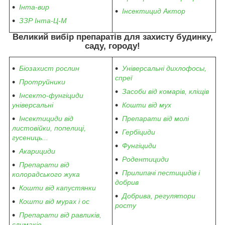
Інта-вир
Інсектицид Актор
ЗЗР Інта-Ц-М
Великий вибір препаратів
для захисту будинку,
саду, городу
!
Біозахист рослин
Універсальні дихлофосы,
спреї
Протруйники
Засоби від комарів, кліщів
Інсекто-фунгіциди
універсальні
Кошти від мух
Інсектициди від
Препарати від молі
листовійки, попелиці,
Гербіциди
гусениць...
Фунгіциди
Акарициди
Родентициди
Препарати від
Прилипачі пестицидів і
колорадського жука
добрив
Кошти від капустянки
Добрива, регулятори
Кошти від мурах і ос
росту
Препарати від равликів,
слимаків