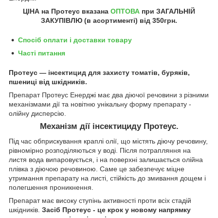
ЦІНА на Протеус
вказана
ОПТОВА
при ЗАГАЛЬНІЙ
ЗАКУПІВЛЮ (в асортименті) від 350грн.
Спосіб оплати і доставки товару
Часті питання
Протеус — інсектицид для захисту томатів, буряків,
пшениці від шкідників.
Препарат Протеус Енерджі має два діючої речовини з різними
механізмами дії та новітню унікальну форму препарату -
олійну дисперсію.
Механізм дії інсектициду Протеус.
Під час обприскування краплі олії, що містять діючу речовину,
рівномірно розподіляються у воді. Після потрапляння на
листя вода випаровується, і на поверхні залишається олійна
плівка з діючою речовиною. Саме це забезпечує міцне
утримання препарату на листі, стійкість до змивання дощем і
полегшення проникнення.
Препарат має високу ступінь активності проти всіх стадій
шкідників.
Засіб Протеус - це крок у новому напрямку