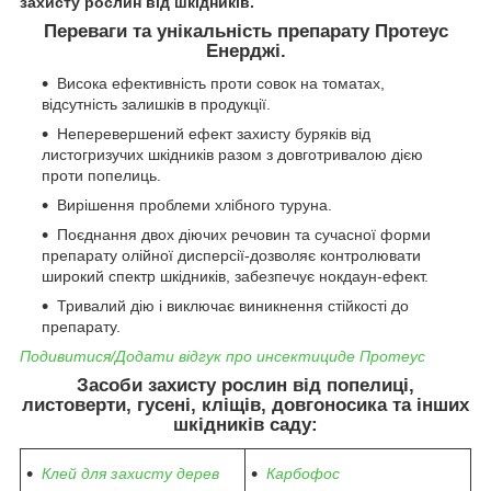
захисту рослин від шкідників.
Переваги та унікальність препарату Протеус
Енерджі.
Висока ефективність проти совок на томатах,
відсутність залишків в продукції.
Неперевершений ефект захисту буряків від
листогризучих шкідників разом з довготривалою дією
проти попелиць.
Вирішення проблеми хлібного туруна.
Поєднання двох діючих речовин та сучасної форми
препарату олійної дисперсії-дозволяє контролювати
широкий спектр шкідників, забезпечує нокдаун-ефект.
Тривалий дію і виключає виникнення стійкості до
препарату.
Подивитися/Додати відгук про инсектициде Протеус
Засоби захисту рослин від попелиці,
листоверти, гусені, кліщів, довгоносика та інших
шкідників саду:
Клей для захисту дерев
Карбофос