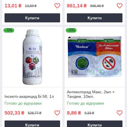
13,01
861,14
₴
₴
13,69 ₴
906,46 ₴
Купити
Купити
–5%
–5%
Антиколорад Макс, 2мл +
Інсекто-акарицид Бі 58, 1л
Тандем, 10мл.
Готово до відправки
Готово до відправки
502,33
8,86
₴
₴
528,77 ₴
9,33 ₴
Купити
Купити