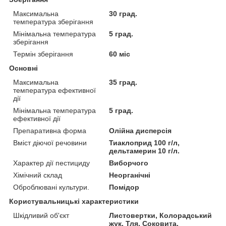
Максимальна
30 град.
температура зберігання
Мінімальна температура
5 град.
зберігання
Термін зберігання
60 міс
Основні
Максимальна
35 град.
температура ефективної
дії
Мінімальна температура
5 град.
ефективної дії
Препаративна форма
Олійна дисперсія
Вміст діючої речовини
Тиаклоприд 100 г/л,
дельтамерин 10 г/л.
Характер дії пестициду
Виборчого
Хімічний склад
Неорганічні
Оброблювані культури.
Помідор
Користувальницькі характеристики
Шкідливий об'єкт
Листовертки, Колорадський
жук, Тля, Соковита,