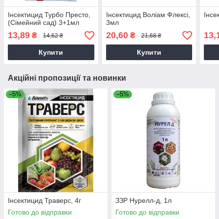
Інсектицид Турбо Престо,
Інсектицид Воліам Флексі,
Інсе
(Сімейний сад) 3+1мл
3мл
13,89
20,60
13,
₴
₴
14,62 ₴
21,68 ₴
Купити
Купити
Акційні пропозиції та новинки
–5%
–5%
Інсектицид Траверс, 4г
ЗЗР Нурелл-д, 1л
Готово до відправки
Готово до відправки