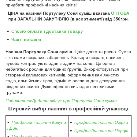
придбати професійні насіння квітів!
ЦІНА на насіння Портулаку Соня суміш вказана
ОПТОВА
при ЗАГАЛЬНІЙ ЗАКУПІВЛЮ (в асортименті) від 350грн.
Спосіб оплати і доставки товару
Часті питання
Насіння Портулаку Соня суміш.
Цвіте довго та рясно. Суміш
з квітками яскравих забарвлень. Кольори яскраві, насичені,
чудово контрастують один з одним на сонці. Це одне з
небагатьох рослин для бідних ґрунтів. Використовується при
створенні килимових квітників, оформлення кам'янистих
садів, альпійських гірок, відмінне рослина для декорування
південних схилів. Дуже ефектно виглядає невеликими
групами.
Подивитися/Додати відгук про Портулак Соня суміш
Широкий вибір насіння в професійній упаковці.
Професійні насіння Кавуна
Професійні насіння Огірка
і Дині
Професійні насіння Перцю
Професійні насіння