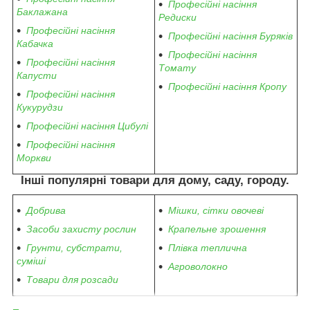
Професійні насіння
Баклажана
Редиски
Професійні насіння
Професійні насіння Буряків
Кабачка
Професійні насіння
Професійні насіння
Томату
Капусти
Професійні насіння Кропу
Професійні насіння
Кукурудзи
Професійні насіння Цибулі
Професійні насіння
Моркви
Інші популярні товари для дому, саду, городу.
Добрива
Мішки, сітки овочеві
Засоби захисту рослин
Крапельне зрошення
Грунти, субстрати,
Плівка теплична
суміші
Агроволокно
Товари для розсади