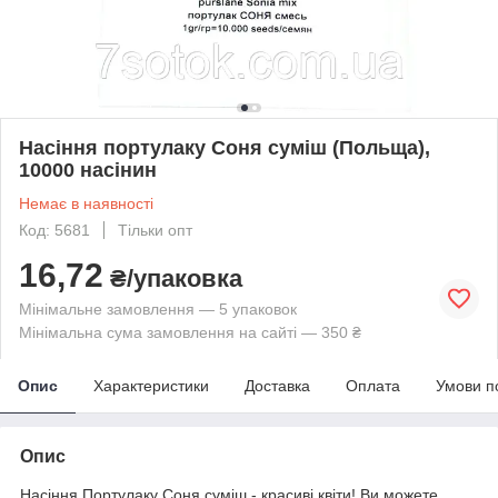
Насіння портулаку Соня суміш (Польща),
10000 насінин
Немає в наявності
Код: 5681
Тільки опт
16,72
₴/упаковка
Мінімальне замовлення — 5 упаковок
Мінімальна сума замовлення на сайті — 350 ₴
Опис
Характеристики
Доставка
Оплата
Умови п
Опис
Насіння Портулаку Соня суміш - красиві квіти! Ви можете