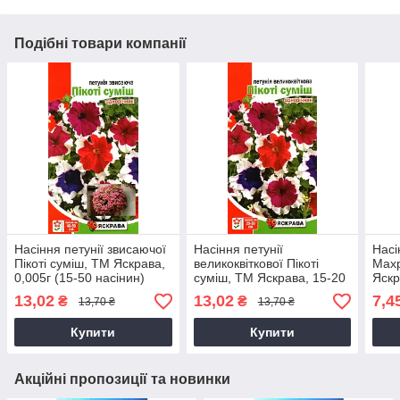
Подібні товари компанії
Насіння петунії звисаючої
Насіння петунії
Насі
Пікоті суміш, ТМ Яскрава,
великоквіткової Пікоті
Махр
0,005г (15-50 насінин)
суміш, ТМ Яскрава, 15-20
Яскр
насінин
13,02
13,02
7,4
₴
₴
13,70 ₴
13,70 ₴
Купити
Купити
Акційні пропозиції та новинки