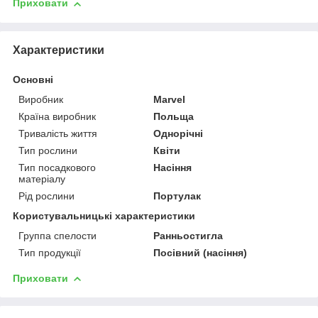
Приховати
Характеристики
Основні
Виробник
Marvel
Країна виробник
Польща
Тривалість життя
Однорічні
Тип рослини
Квіти
Тип посадкового
Насіння
матеріалу
Рід рослини
Портулак
Користувальницькі характеристики
Группа спелости
Ранньостигла
Тип продукції
Посівний (насіння)
Приховати