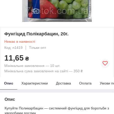
Фунгіцид Полікарбацин, 20г.
Немає в наявності
Код: n1419
Тільки опт
11,65
₴
Мінімальне замовлення — 10 шт.
Мінімальна сума замовлення на сайті — 350 ₴
Опис
Характеристики
Доставка
Оплата
Умови п
Опис
Купуйте Поликарбацин ― системний фунгіцид для боротьби з
хворобами рослин.