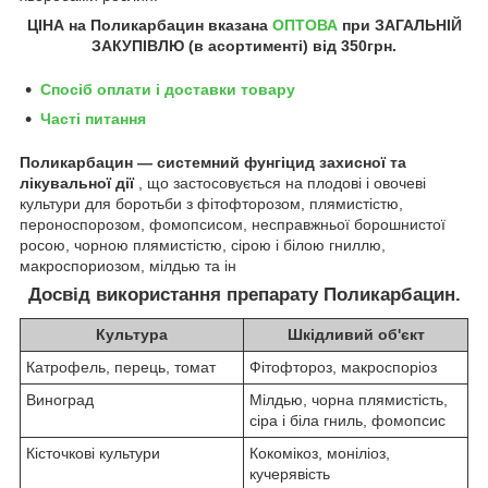
ЦІНА на Поликарбацин
вказана
ОПТОВА
при ЗАГАЛЬНІЙ
ЗАКУПІВЛЮ (в асортименті) від 350грн.
Спосіб оплати і доставки товару
Часті питання
Поликарбацин — системний фунгіцид захисної та
лікувальної дії
, що застосовується на плодові і овочеві
культури для боротьби з фітофторозом, плямистістю,
пероноспорозом, фомопсисом, несправжньої борошнистої
росою, чорною плямистістю, сірою і білою гниллю,
макроспориозом, мілдью та ін
Досвід використання препарату Поликарбацин.
Культура
Шкідливий об'єкт
Катрофель, перець, томат
Фітофтороз, макроспоріоз
Виноград
Мілдью, чорна плямистість,
сіра і біла гниль, фомопсис
Кісточкові культури
Кокомікоз, моніліоз,
кучерявість