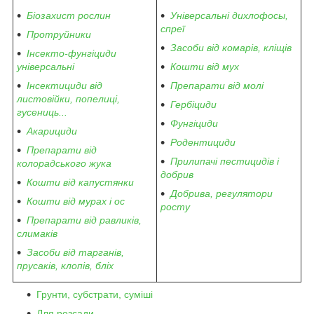
Біозахист рослин
Універсальні дихлофосы,
спреї
Протруйники
Засоби від комарів, кліщів
Інсекто-фунгіциди
універсальні
Кошти від мух
Інсектициди від
Препарати від молі
листовійки, попелиці,
Гербіциди
гусениць...
Фунгіциди
Акарициди
Родентициди
Препарати від
Прилипачі пестицидів і
колорадського жука
добрив
Кошти від капустянки
Добрива, регулятори
Кошти від мурах і ос
росту
Препарати від равликів,
слимаків
Засоби від тарганів,
прусаків, клопів, бліх
Грунти, субстрати, суміші
Для розсади