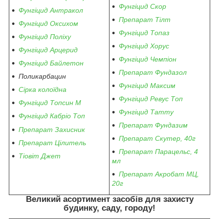
Фунгіцид Скор
Фунгіцид Антракол
Препарат Тілт
Фунгіцид Оксихом
Фунгіцид Топаз
Фунгіцид Поліху
Фунгіцид Хорус
Фунгіцид Арцерид
Фунгіцид Чемпіон
Фунгіцид Байлетон
Препарат Фундазол
Поликарбацин
Фунгіцид Максим
Сірка колоїдна
Фунгіцид Ревус Топ
Фунгіцид Топсин М
Фунгіцид Татту
Фунгіцид Кабріо Топ
Препарат Фундазим
Препарат Захисник
Препарат Скутер, 40г
Препарат Цілитель
Препарат Парацельс, 4
Тіовіт Джет
мл
Препарат Акробат МЦ,
20г
Великий асортимент засобів для захисту
будинку, саду, городу
!