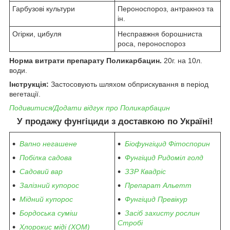
Гарбузові культури
Пероноспороз, антракноз та
ін.
Огірки, цибуля
Несправжня борошниста
роса, пероноспороз
Норма витрати препарату Поликарбацин.
20г. на 10л.
води.
Інструкція:
Застосовують шляхом обприскування в період
вегетації.
Подивитися/Додати відгук про Поликарбацин
У продажу фунгіциди з доставкою по Україні!
Вапно негашене
Біофунгіцид Фітоспорин
Побілка садова
Фунгіцид Ридоміл голд
Садовий вар
ЗЗР Квадріс
Залізний купорос
Препарат Альетт
Мідний купорос
Фунгіцид Превікур
Бордоська суміш
Засіб захисту рослин
Стробі
Хлорокис міді (ХОМ)