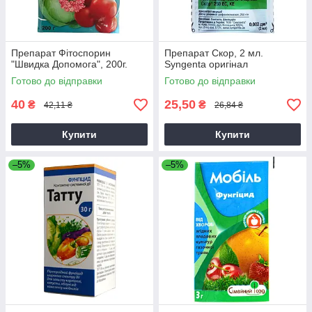
Препарат Фітоспорин
Препарат Скор, 2 мл.
"Швидка Допомога", 200г.
Syngenta оригінал
Готово до відправки
Готово до відправки
40
25,50
₴
₴
42,11 ₴
26,84 ₴
Купити
Купити
–5%
–5%