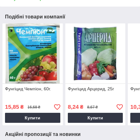
Подібні товари компанії
Фунгіцид Чемпіон, 60г.
Фунгіцид Арцерид, 25г
Фунг
15,85
8,24
10,
₴
₴
16,68 ₴
8,67 ₴
Купити
Купити
Акційні пропозиції та новинки