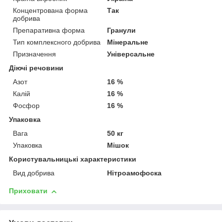
Концентрована форма
Так
добрива
Препаративна форма
Гранули
Тип комплексного добрива
Мінеральне
Призначення
Універсальне
Діючі речовини
Азот
16 %
Калій
16 %
Фосфор
16 %
Упаковка
Вага
50 кг
Упаковка
Мішок
Користувальницькі характеристики
Вид добрива
Нітроамофоска
Приховати