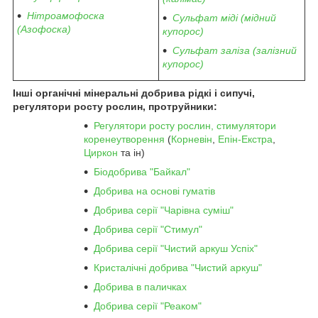
Нітроамофоска
Сульфат міді (мідний
(Азофоска)
купорос)
Сульфат заліза (залізний
купорос)
Інші органічні мінеральні добрива рідкі і сипучі,
регулятори росту рослин, протруйники:
Регулятори росту рослин, стимулятори
коренеутворення
(
Корневін
,
Епін-Екстра
,
Циркон
та ін)
Біодобрива "Байкал"
Добрива на основі гуматів
Добрива серії "Чарівна суміш"
Добрива серії "Стимул"
Добрива серії "Чистий аркуш Успіх"
Кристалічні добрива "Чистий аркуш"
Добрива в паличках
Добрива серії "Реаком"