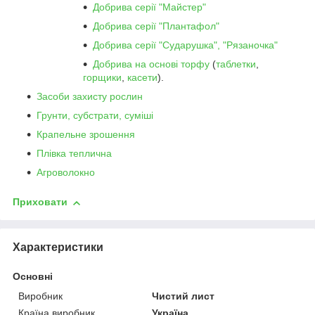
Добрива серії "Майстер"
Добрива серії "Плантафол"
Добрива серії "Сударушка", "Рязаночка"
Добрива на основі торфу
(
таблетки
,
горщики
,
касети
).
Засоби захисту рослин
Грунти, субстрати, суміші
Крапельне зрошення
Плівка теплична
Агроволокно
Приховати
Характеристики
Основні
Виробник
Чистий лист
Країна виробник
Україна