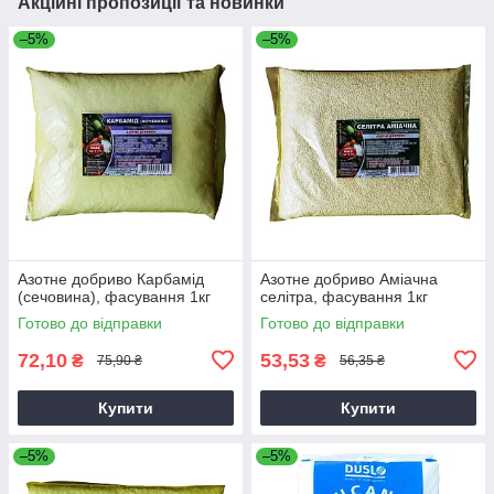
Акційні пропозиції та новинки
–5%
–5%
Азотне добриво Карбамід
Азотне добриво Аміачна
(сечовина), фасування 1кг
селітра, фасування 1кг
Готово до відправки
Готово до відправки
72,10
53,53
₴
₴
75,90 ₴
56,35 ₴
Купити
Купити
–5%
–5%