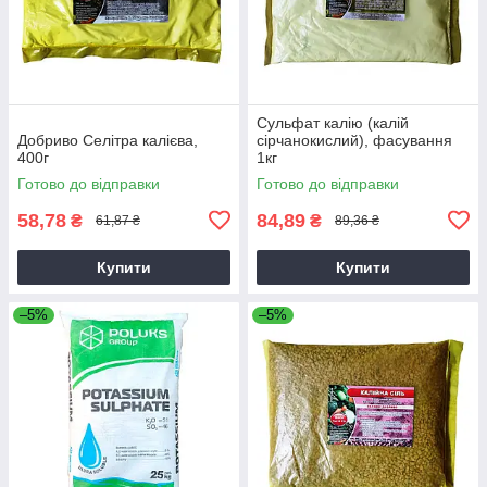
Сульфат калію (калій
Добриво Селітра калієва,
сірчанокислий), фасування
400г
1кг
Готово до відправки
Готово до відправки
58,78
84,89
₴
₴
61,87 ₴
89,36 ₴
Купити
Купити
–5%
–5%