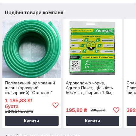
Подібні товари компанії
Поливальний армований
Агроволокно чорне,
Спан
шланг (прозорий
Agreen Пакет, щільність
Паке
кольоровий) "Стандарт"
50г/м.кв., ширина 1,6м,
шири
5/8" (16мм), довжина 50м.
довжина 5м.
10м.
1 185,83
₴/
бухта
195,80
392
₴
206,11 ₴
1 248,24 ₴/бухта
Купити
Купити