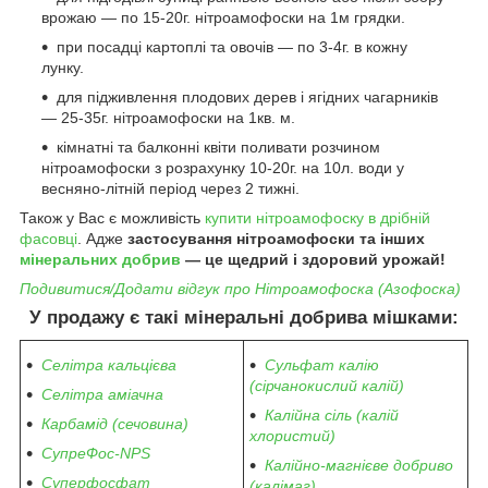
врожаю — по 15-20г. нітроамофоски на 1м грядки.
при посадці картоплі та овочів — по 3-4г. в кожну
лунку.
для підживлення плодових дерев і ягідних чагарників
— 25-35г. нітроамофоски на 1кв. м.
кімнатні та балконні квіти поливати розчином
нітроамофоски з розрахунку 10-20г. на 10л. води у
весняно-літній період через 2 тижні.
Також у Вас є можливість
купити нітроамофоску в дрібній
фасовці
. Адже
застосування нітроамофоски та інших
мінеральних добрив
— це щедрий і здоровий урожай!
Подивитися/Додати відгук про Нітроамофоска (Азофоска)
У продажу є такі мінеральні добрива мішками:
Селітра кальцієва
Сульфат калію
(сірчанокислий калій)
Селітра аміачна
Калійна сіль (калій
Карбамід (сечовина)
хлористий)
СупреФос-NPS
Калійно-магнієве добриво
Суперфосфат
(калімаг)