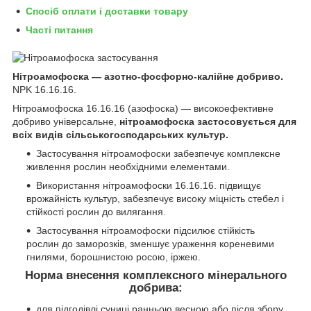
Спосіб оплати і доставки товару
Часті питання
Нітроамофоска — азотно-фосфорно-калійне добриво.
NPK 16.16.16.
Нітроамофоска 16.16.16 (азофоска) — високоефективне
добриво універсальне,
нітроамофоска застосовується для
всіх видів сільськогосподарських культур.
Застосування нітроамофоски забезпечує комплексне
живлення рослин необхідними елементами.
Використання нітроамофоски 16.16.16. підвищує
врожайність культур, забезпечує високу міцність стебел і
стійкості рослин до вилягання.
Застосування нітроамофоски підсилює стійкість
рослин до заморозків, зменшує ураження кореневими
гнилями, борошнистою росою, іржею.
Норма внесення комплексного мінерального
добрива:
для підгодівлі суниці ранньою весною або після збору