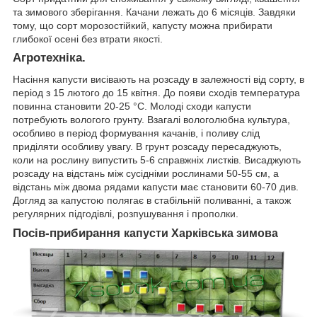
та зимового зберігання. Качани лежать до 6 місяців. Завдяки
тому, що сорт морозостійкий, капусту можна прибирати
глибокої осені без втрати якості.
Агротехніка.
Насіння капусти висівають на розсаду в залежності від сорту, в
період з 15 лютого до 15 квітня. До появи сходів температура
повинна становити 20-25 °С. Молоді сходи капусти
потребують вологого грунту. Взагалі вологолюбна культура,
особливо в період формування качанів, і поливу слід
приділяти особливу увагу. В грунт розсаду пересаджують,
коли на рослину випустить 5-6 справжніх листків. Висаджують
розсаду на відстань між сусідніми рослинами 50-55 см, а
відстань між двома рядами капусти має становити 60-70 див.
Догляд за капустою полягає в стабільній поливанні, а також
регулярних підгодівлі, розпушування і прополки.
Посів-прибирання
капусти
Харківська зимова