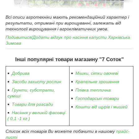
Всі описи агротехніки мають рекомендаційний характер і
результати, отримані при вирощуванні, залежать від
технології вирощування і агрокліматичних умов.
Подивитися/Додати відгук про насіння капусти Харківська
Зимова
Інші популярні товари магазину "7 Соток"
Добрива
Мішки, сітки овочеві
Засоби захисту рослин
Крапельне зрошення
Грунти, субстрати,
Плівка теплична
суміші
Господарські товари
Товари для розсади
Кошти від щурів і мишей
Насіння у великій фасовці
( 0,1 -1 кг )
Список всіх товарів Ви можете побачити в нашому
прайс-
листі