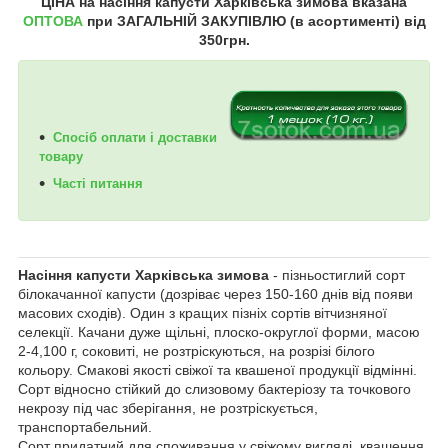
ЦІНА на насіння
капусти
Харківська зимова
вказана
ОПТОВА
при ЗАГАЛЬНІЙ ЗАКУПІВЛЮ (в асортименті) від
350грн.
Спосіб оплати і доставки
товару
Часті питання
Насіння капусти Харківська зимова
- пізньостиглий сорт
білокачанної капусти (дозріває через 150-160 днів від появи
масових сходів). Один з кращих пізніх сортів вітчизняної
селекції. Качани дуже щільні, плоско-округлої форми, масою
2-4,100 г, соковиті, не розтріскуються, на розрізі білого
кольору. Смакові якості свіжої та квашеної продукції відмінні.
Сорт відносно стійкий до слизовому бактеріозу та точкового
некрозу під час зберігання, не розтріскується,
транспортабельний.
Сорт придатний для споживання у свіжому вигляді, квашення