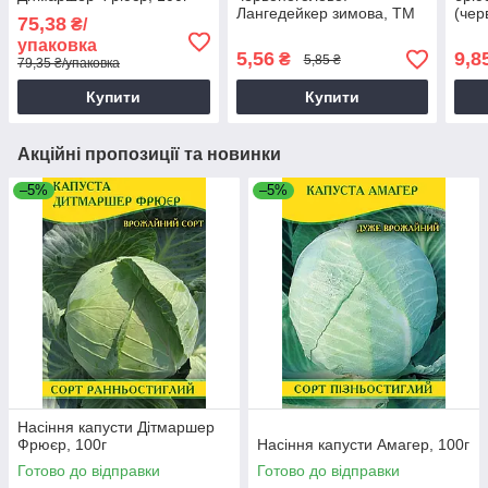
Лангедейкер зимова, ТМ
(чер
75,38
₴/
Яскрава, 0,5г
Яскр
упаковка
5,56
9,8
₴
5,85 ₴
79,35 ₴/упаковка
Купити
Купити
Акційні пропозиції та новинки
–5%
–5%
Насіння капусти Дітмаршер
Фрюєр, 100г
Насіння капусти Амагер, 100г
Готово до відправки
Готово до відправки