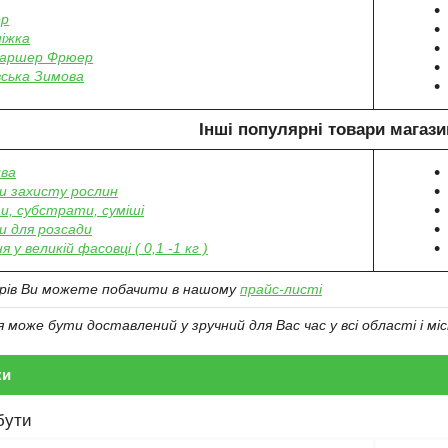
ер
ніжка
аршер Фрюер
вська Зимова
Інші популярні товари магази
ва
и захисту рослин
и, субстрати, суміші
и для розсади
я у великій фасовці ( 0,1 -1 кг )
арів Ви можете побачити в нашому
прайс-листі
може бути доставлений у зручний для Вас час у всі області і міс
ки
бути