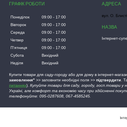
ГРАФІК РОБОТИ
вул. О. Блист
Понеділок
09:00
17:00
Вівторок
09:00
17:00
Середа
09:00
17:00
Інтернет-су
Четвер
09:00
17:00
Пʼятниця
09:00
17:00
Субота
Вихідний
Неділя
Вихідний
Купити товари для саду-городу або для дому в інтернет-магази
замовлення"
>> заповнити необхідні поля >>
підтвердити
. 
питаннях
).
Купуйте товари для саду, городу, госп.товари у
Україні, але комфорт та економію часу при здійсненні покуп
телефонуйте: 095-0287608, 067-4585245.