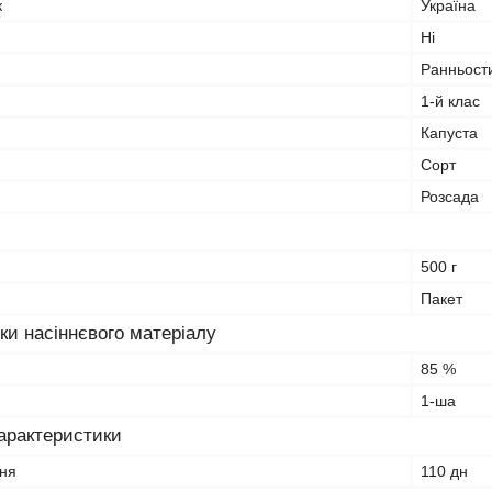
к
Україна
Ні
Ранньост
1-й клас
Капуста
Сорт
Розсада
500 г
Пакет
ки насіннєвого матеріалу
85 %
1-ша
характеристики
ння
110 дн