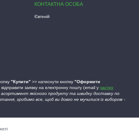
Євгеній
кнопку
"Купити"
>> натиснути кнопку
"Оформити
ідправити заявку на електронну пошту (email у
частих
ий асортимент якісного продукту та швидку доставку по
тання, зробимо все, щоб ви довго не мучилися із вибором -
ності