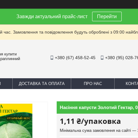
Завжди актуальний прайс-лист
Перейти
й час. Замовлення та повідомлення будуть оброблені з 09:00 найбли
ня купити
+380 (67) 458-52-45
+380 (95) 028-7
Краплинний
И
ДОСТАВКА ТА ОПЛАТА
ПРО НАС
КОНТ
Насіння капусти Золотий Гектар, 0,
1,11 ₴/упаковка
Мінімальна сума замовлення на сайті — 