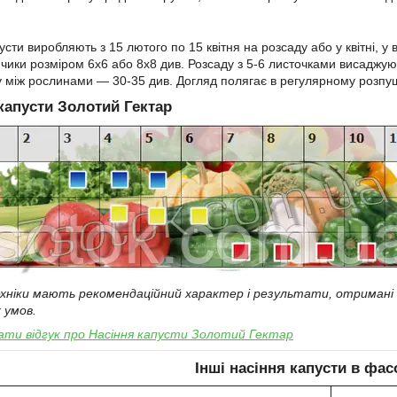
усти виробляють з 15 лютого по 15 квітня на розсаду або у квітні, у в
нчики розміром 6х6 або 8х8 див. Розсаду з 5-6 листочками висаджую
у між рослинами ― 30-35 див. Догляд полягає в регулярному розпушу
капусти
Золотий Гектар
ехніки мають рекомендаційний характер і результати, отримані п
 умов.
ти відгук про
Насіння
капусти
Золотий Гектар
Інші насіння
капусти
в фасо