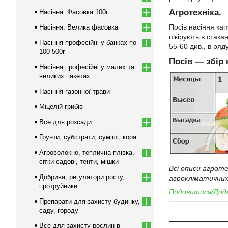
Агротехніка.
Насіння. Фасовка 100г
Посів насіння кап
Насіння. Велика фасовка
пікірують в стака
Насіння професійні у банках по
55-60 див., в ряд
100-500г
Посів ― збір
Насіння професійні у малих та
великих пакетах
Насіння газонної трави
Міцелій грибів
Все для розсади
Грунти, субстрати, суміші, кора
Агроволокно, теплична плівка,
сітки садові, тенти, мішки
Всі описи агрот
Добрива, регулятори росту,
агрокліматичних
протруйники
Подивитися/Дода
Препарати для захисту будинку,
саду, городу
Все для захисту рослин в