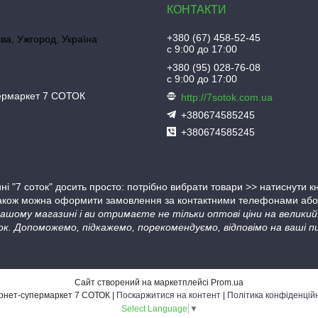
+380 (67) 458-52-45
іва, Ужгород, Україна
с 9:00 до 17:00
+380 (95) 028-76-08
с 9:00 до 17:00
пермаркет 7 СОТОК
http://7sotok.com.ua
+380674585245
+380674585245
ні "7 соток" досить просто: потрібно вибрати товари >> натиснути 
Також можна оформити замовлення за контактними телефонами або в
 нашому магазині і ви отримаєте не тільки оптові ціни на велик
ок. Допоможемо, підкажемо, порекомендуємо, відповімо на ваші пи
Сайт створений на маркетплейсі
Prom.ua
Інтернет-супермаркет 7 СОТОК |
Поскаржитися на контент
|
Політика конфіденцій
Select Language
▼