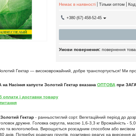
Немає в наявності
Тільки оптом
Код
+380 (67) 458-52-45
повернення това
Золотий Гектар
― високоврожайний, добре транспортується! Ми проп
А на
Насіння капусти Золотий Гектар
вказана
ОПТОВА
при ЗАГА
б оплати і доставки товару
 питання
 Золотий Гектар
- ранньостиглий сорт. Вегетаційний період до дозр
оловок дружне. Головка округла, масою 1,6-3,3 кг Врожайність - 5,0
ітло та вологолюбна. Вирощується розсадним способом або висівом на
-40 днів. Потребує родючих грунтів, позитивно реагує на внесення д