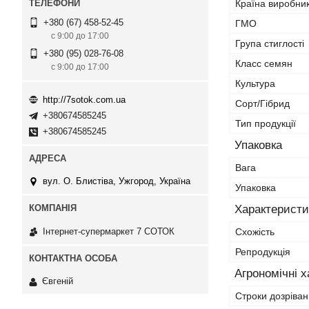
Країна виробни
+380 (67) 458-52-45
ГМО
с 9:00 до 17:00
Група стиглості
+380 (95) 028-76-08
Класс семян
с 9:00 до 17:00
Культура
http://7sotok.com.ua
Сорт/Гібрид
+380674585245
Тип продукції
+380674585245
Упаковка
Вага
вул. О. Блистіва, Ужгород, Україна
Упаковка
Характеристи
Інтернет-супермаркет 7 СОТОК
Схожість
Репродукція
Агрономічні 
Євгеній
Строки дозріва