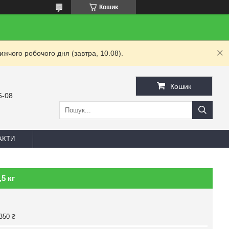
Кошик
жчого робочого дня (завтра, 10.08).
Кошик
6-08
АКТИ
5 кг
350 ₴