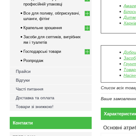
професійній упаковці
Амаг
Білос
Все для поливу, обприскувачі,
Дитм
шланги, фітінг
Харкі
Крапельне зрошення
Засоби для септиків, вигрібних
ям і туалетів
Господарські товари
Добри
Засоб
Розпродаж
Грунт
Товар
Прайси
Насінн
Відгуки
Список всіх тов
Часті питання
Доставка та оплата
Ваше замовлення 
Товари зі знижкою!
Характеристи
Контакти
Основні атри