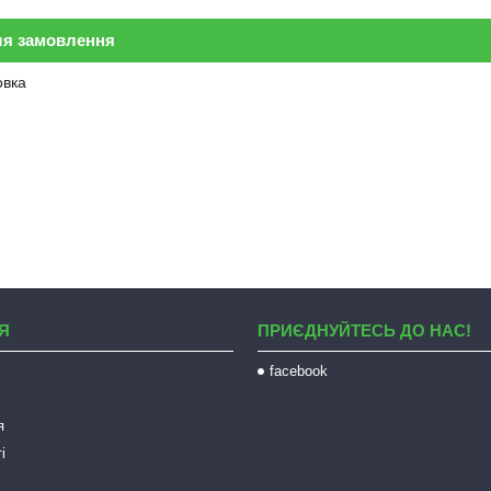
ля замовлення
овка
Я
ПРИЄДНУЙТЕСЬ ДО НАС!
facebook
я
і