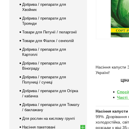
Добрива / препарати для
Хвойних
Добрива / препарати для
Троянди
Товари для Петунії / пеларгонії
Товари для Фіалок / сенполій
Добрива / препарати для
Картоплі
Добрива / препарати для
Насіння капусти
Вінограду
Україні!
Добрива / препарати для
ЦІН
Полуниці / суниці
Добрива / препарати для Огірка
Спосі
/ кабачка
Часті
Добрива / препарати для Томату
/ баклажану
Насіння капусти
99%. Дозрівання г
Для рослин на кислому грунті
холодостійка, св
Насіння пакетовані
розсади у віці 35