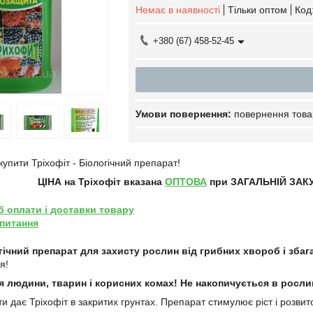
Немає в наявності
Тільки оптом
Код
+380 (67) 458-52-45
повернення това
упити Тріхофіт - Біологічний препарат!
ЦІНА на Тріхофіт
вказана
ОПТОВА
при ЗАГАЛЬНІЙ ЗАКУП
б оплати і доставки товару
 питання
огічний препарат для захисту рослин від грибних хвороб і зб
я!
 людини, тварин і корисних комах! Не накопичується в рослина
ти дає Тріхофіт в закритих грунтах. Препарат стимулює ріст і розвит