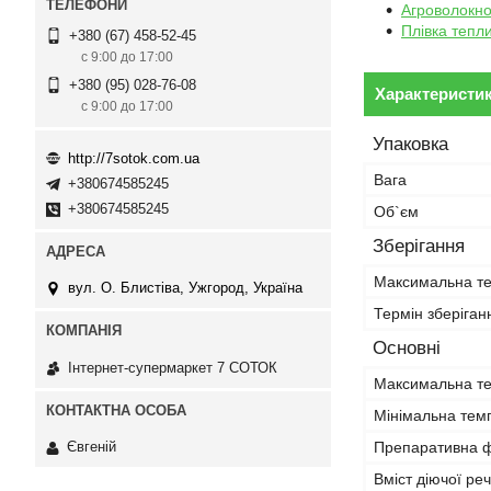
Агроволокн
Плівка тепл
+380 (67) 458-52-45
с 9:00 до 17:00
+380 (95) 028-76-08
Характеристи
с 9:00 до 17:00
Упаковка
http://7sotok.com.ua
Вага
+380674585245
+380674585245
Об`єм
Зберігання
Максимальна те
вул. О. Блистіва, Ужгород, Україна
Термін зберіган
Основні
Інтернет-супермаркет 7 СОТОК
Максимальна те
Мінімальна темп
Препаративна 
Євгеній
Вміст діючої ре