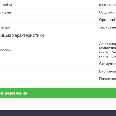
рганізм
контактно
стициду
Суцільног
Органічні
льтури.
Зерновые
ицькі характеристики
Альтернар
Мучністи
рослини
гниль, Рж
гниль, Ко
Стимулює
Биопрепа
Пластико
ля замовлення