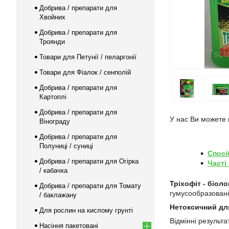
Добрива / препарати для
Хвойних
Добрива / препарати для
Троянди
Товари для Петунії / пеларгонії
Товари для Фіалок / сенполій
Добрива / препарати для
Картоплі
Добрива / препарати для
У нас Ви можете к
Вінограду
Добрива / препарати для
Полуниці / суниці
Спосі
Добрива / препарати для Огірка
Часті
/ кабачка
Тріхофіт - біол
Добрива / препарати для Томату
гумусообразовані
/ баклажану
Нетоксичний для
Для рослин на кислому грунті
Відмінні результа
Насіння пакетовані