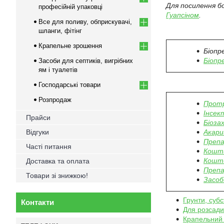
Для посилення б
професійній упаковці
Гуапсіном
.
Все для поливу, обприскувачі,
шланги, фітінг
Крапельне зрошення
Біопр
Біопр
Засоби для септиків, вигрібних
ям і туалетів
Господарські товари
Розпродаж
Прот
Інсек
Прайси
Біоза
Відгуки
Акари
Препа
Часті питання
Кошти
Кошти
Доставка та оплата
Препа
Товари зі знижкою!
Засоби
Грунти, субс
Контакти
Для розсади
Крапельний