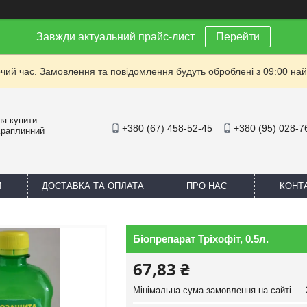
Завжди актуальний прайс-лист
Перейти
очий час. Замовлення та повідомлення будуть оброблені з 09:00 най
ня купити
+380 (67) 458-52-45
+380 (95) 028-7
Краплинний
И
ДОСТАВКА ТА ОПЛАТА
ПРО НАС
КОНТ
Біопрепарат Тріхофіт, 0.5л.
67,83 ₴
Мінімальна сума замовлення на сайті — 