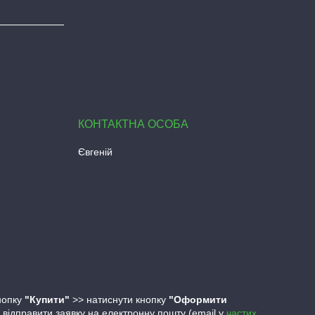
Євгеній
кнопку
"Купити"
>> натиснути кнопку
"Оформити
ідправити заявку на електронну пошту (email у
частих