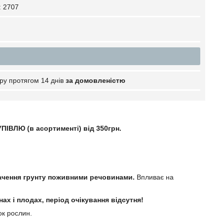
:
2707
ру протягом 14 днів
за домовленістю
ІВЛЮ (в асортименті) від 350грн.
агачення грунту поживними речовинами.
Впливає на
х і плодах, період очікування відсутня!
ок рослин.