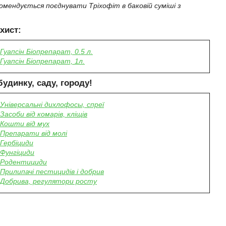
мендується поєднувати Тріхофіт в баковій суміші з
хист:
Гуапсін Біопрепарат, 0.5 л.
Гуапсін Біопрепарат, 1л.
будинку, саду, городу
!
Універсальні дихлофосы, спреї
Засоби від комарів, кліщів
Кошти від мух
Препарати від молі
Гербіциди
Фунгіциди
Родентициди
Прилипачі пестицидів і добрив
Добрива, регулятори росту