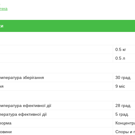
о
ична
ки
0.5 кг
0.5 л
мпература зберігання
30 град.
ня
9 міс
мпература ефективної дії
28 град.
ература ефективної дії
5 град.
форма
Концентра
човини
Споры и п