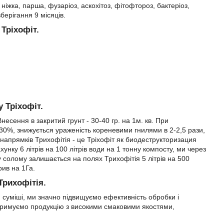
а ніжка, парша, фузаріоз, аскохітоз, фітофтороз, бактеріоз,
берігання 9 місяців.
Тріхофіт.
 Тріхофіт.
 Внесення в закритий грунт - 30-40 гр. на 1м. кв. При
30%, знижується ураженість кореневими гнилями в 2-2,5 рази,
 напрямків Трихофітія - це Тріхофіт як биодеструкторизация
унку 6 літрів на 100 літрів води на 1 тонну компосту, ми через
 солому залишається на полях Трихофітія 5 літрів на 500
рив на 1Га.
Трихофітія.
й суміші, ми значно підвищуємо ефективність обробки і
 отримуємо продукцію з високими смаковими якостями,