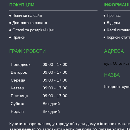
ПОКУПЦЯМ
ІНФОРМАЦІ
Новинки на сайті
Про нас
Доставка та оплата
Відгуки
Оптові та роздрібні ціни
Часті питанн
Прайси
Корисні статт
ГРАФІК РОБОТИ
вул. О. Блист
Понеділок
09:00
17:00
Вівторок
09:00
17:00
Середа
09:00
17:00
Інтернет-су
Четвер
09:00
17:00
Пʼятниця
09:00
17:00
Субота
Вихідний
Неділя
Вихідний
Купити товари для саду-городу або для дому в інтернет-магази
замовлення"
>> заповнити необхідні поля >>
підтвердити
. 