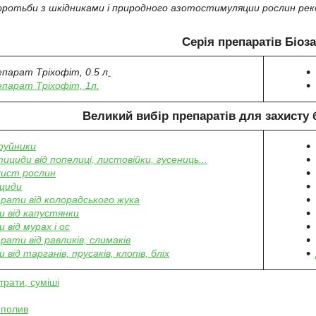
оротьби з шкідниками і природного азотостимуляции рослин реко
Серія препаратів Біоза
епарат Тріхофіт, 0.5 л
.
епарат Тріхофіт, 1л.
Великий вибір препаратів
для захисту 
руйники
тициди від попелиці, листовійки, гусениць...
хист рослин
циди
рати від колорадського жука
 від капустянки
 від мурах і ос
рати від равликів, слимаків
 від тарганів, прусаків, клопів, бліх
трати, суміші
 полив