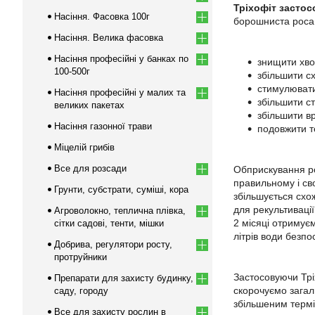
Тріхофіт застос
Насіння. Фасовка 100г
борошниста роса, 
Насіння. Велика фасовка
Насіння професійні у банках по
знищити хво
100-500г
збільшити сх
стимулювати
Насіння професійні у малих та
збільшити ст
великих пакетах
збільшити в
Насіння газонної трави
подовжити те
Міцелій грибів
Все для розсади
Обприскування 
правильному і св
Грунти, субстрати, суміші, кора
збільшується схо
для рекультивації
Агроволокно, теплична плівка,
2 місяці отримує
сітки садові, тенти, мішки
літрів води безп
Добрива, регулятори росту,
протруйники
Застосовуючи Трі
Препарати для захисту будинку,
скорочуємо загал
саду, городу
збільшеним термі
Все для захисту рослин в