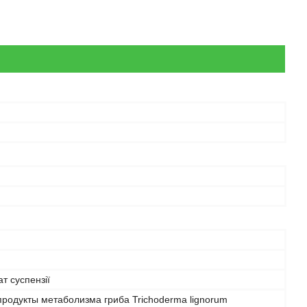
т суспензії
родукты метаболизма гриба Trichoderma lignorum