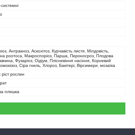
-системні
о
іоз, Антракноз, Аскохітоз, Курчавість листя, Мілдовість,
чна роотоса, Макроспоріоз, Парша, Пероносроз, Плодова
авчина, Фузаріоз, Оідіум, Плісневіння насіння, Корневий
комокізоз, Сіра гниль, Хлороз, Бакітері, Вірсимери, мозаїка
 ріст рослин
рат
ва пляшка