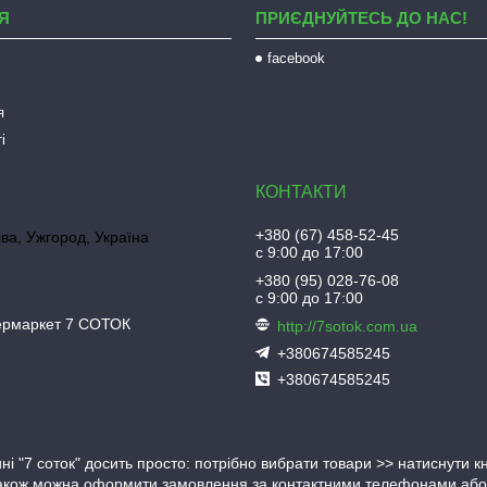
Я
ПРИЄДНУЙТЕСЬ ДО НАС!
facebook
я
і
+380 (67) 458-52-45
іва, Ужгород, Україна
с 9:00 до 17:00
+380 (95) 028-76-08
с 9:00 до 17:00
пермаркет 7 СОТОК
http://7sotok.com.ua
+380674585245
+380674585245
ні "7 соток" досить просто: потрібно вибрати товари >> натиснути 
Також можна оформити замовлення за контактними телефонами або в