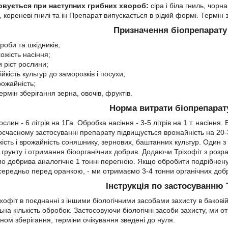
овується при наступних грибних хвороб:
сіра і біла гниль, чорн
кореневі гнилі та ін Препарат випускається в рідкій формі. Термін з
Призначення біопрепарату 
роби та шкідників;
ожість насіння;
 ріст рослини;
ійкість культур до заморозків і посухи;
рожайність;
рмін зберігання зерна, овочів, фруктів.
Норма витрати біопрепарату
рослин
-
6 літрів на 1Га. Обробка насіння - 3-5 літрів на 1 т. насіння.
оєчасному застосуванні препарату підвищується врожайність на 20-
жість і врожайність соняшнику, зернових, баштанних культур. Один з
 грунту і отримання біоорганічних добрив. Додаючи Тріхофіт з розрах
мо добрива аналогічне 1 тонні перегною. Якщо обробити подрібнену
осередньо перед оранкою, - ми отримаємо 3-4 тонни органічних доб
Інструкція по застосуванню 
хофіт в поєднанні з іншими біологічними засобами захисту в бакові
ьна кількість обробок. Застосовуючи біологічні засоби захисту, ми
ном зберігання, терміни очікування зведені до нуля.