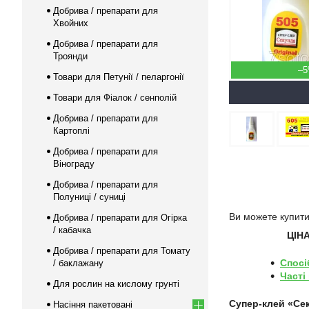
Добрива / препарати для
Хвойних
Добрива / препарати для
Троянди
–
Товари для Петунії / пеларгонії
Товари для Фіалок / сенполій
Добрива / препарати для
Картоплі
Добрива / препарати для
Вінограду
Добрива / препарати для
Полуниці / суниці
Ви можете купит
Добрива / препарати для Огірка
/ кабачка
ЦІНА
Добрива / препарати для Томату
Спосі
/ баклажану
Часті
Для рослин на кислому грунті
Супер-клей «Се
Насіння пакетовані