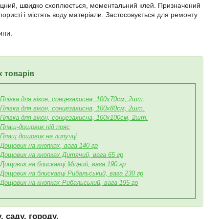
іцний, швидко схоплюється, моментальний клей. Призначений
епористі і містять воду матеріали. Застосовується для ремонту
ини.
 товарів
Плівка для вікон, сонцезахисна, 100х70см, 2шт.
Плівка для вікон, сонцезахисна, 100х80см, 2шт.
Плівка для вікон, сонцезахисна, 100х100см, 2шт.
Плащ-дощовик під пояс
Плащ дощовик на липучці
Дощовик на кнопках, вага 140 гр
Дощовик на кнопках Дитячий, вага 65 гр
Дощовик на блискавці Міцний, вага 190 гр
Дощовик на блискавці Рибальський, вага 230 гр
Дощовик на кнопках Рибальський, вага 195 гр
 саду, городу.