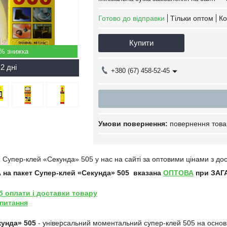
Готово до відправки
Тільки оптом
Ко
Купити
5%
2 дні
+380 (67) 458-52-45
повернення това
и
Супер-клей «Секунда» 505
у нас на сайті за оптовими цінами з дос
 на п
акет
Супер-клей «Секунда» 505
вказана
ОПТОВА
при ЗАГА
б оплати і доставки товару
 питання
кунда» 505
- універсальний моментальний супер-клей 505 на основ