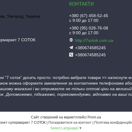
+380 (67) 458-52-45
іва, Ужгород, Україна
с 9:00 до 17:00
+380 (95) 028-76-08
с 9:00 до 17:00
пермаркет 7 СОТОК
http://7sotok.com.ua
+380674585245
+380674585245
ні "7 соток" досить просто: потрібно вибрати товари >> натиснути 
Також можна оформити замовлення за контактними телефонами або в
 нашому магазині і ви отримаєте не тільки оптові ціни на велик
ок. Допоможемо, підкажемо, порекомендуємо, відповімо на ваші пи
Сайт створений на маркетплейсі
Prom.ua
Інтернет-супермаркет 7 СОТОК |
Поскаржитися на контент
|
Політика конфіденцій
Select Language
▼