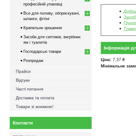
професійній упаковці
Добри
Все для поливу, обприскувачі,
Засоб
шланги, фітінг
Грунт
Крапельне зрошення
Товар
Засоби для септиків, вигрібних
ям і туалетів
Інформація д
Господарські товари
Ціна:
7,37 ₴
Розпродаж
Мінімальне зам
Прайси
Відгуки
Часті питання
Доставка та оплата
Товари зі знижкою!
Контакти