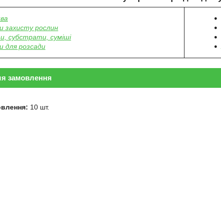
ва
и захисту рослин
и, субстрати, суміші
и для розсади
ля замовлення
овлення:
10 шт.