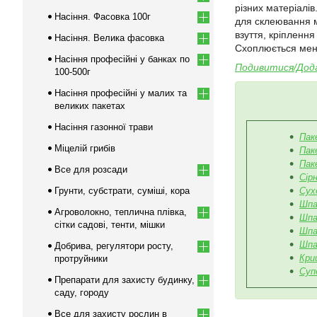
різних матеріалі
Насіння. Фасовка 100г
для склеювання ме
взуття, кріплення
Насіння. Велика фасовка
Схоплюється менш
Насіння професійні у банках по
Подивитися/Дода
100-500г
Насіння професійні у малих та
великих пакетах
Насіння газонної трави
Пак
Міцелій грибів
Пак
Пак
Все для розсади
Сірн
Грунти, субстрати, суміші, кора
Сух
Шпа
Агроволокно, теплична плівка,
Шпа
сітки садові, тенти, мішки
Шпа
Шпа
Добрива, регулятори росту,
Кри
протруйники
Суп
Препарати для захисту будинку,
саду, городу
Все для захисту рослин в