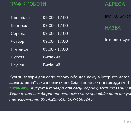
ГРАФІК РОБОТИ
вул. О. Блист
Понеділок
09:00
17:00
Вівторок
09:00
17:00
Середа
09:00
17:00
Інтернет-су
Четвер
09:00
17:00
Пʼятниця
09:00
17:00
Субота
Вихідний
Неділя
Вихідний
Купити товари для саду-городу або для дому в інтернет-магази
замовлення"
>> заповнити необхідні поля >>
підтвердити
. 
питаннях
).
Купуйте товари для саду, городу, госп.товари у
Україні, але комфорт та економію часу при здійсненні покуп
телефонуйте: 095-0287608, 067-4585245.