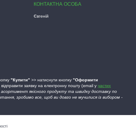
Євгеній
кнопку
"Купити"
>> натиснути кнопку
"Оформити
ідправити заявку на електронну пошту (email у
частих
ий асортимент якісного продукту та швидку доставку по
тання, зробимо все, щоб ви довго не мучилися із вибором -
ності