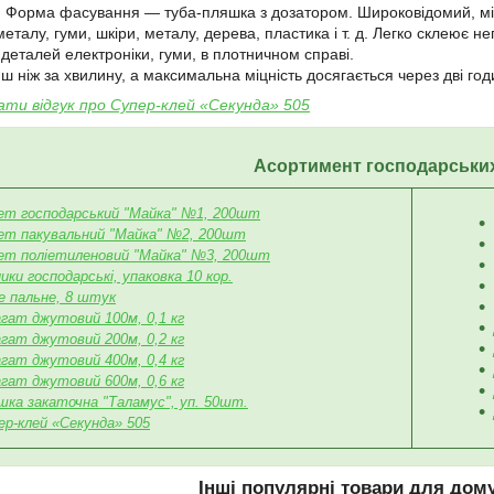
в. Форма фасування — туба-пляшка з дозатором. Широковідомий, м
талу, гуми, шкіри, металу, дерева, пластика і т. д. Легко склеює н
 деталей електроніки, гуми, в плотничном справі.
 ніж за хвилину, а максимальна міцність досягається через дві год
ти відгук про
Супер-клей «Секунда» 505
Асортимент господарських
ет господарський "Майка" №1, 200шт
ет пакувальний "Майка" №2, 200шт
ет поліетиленовий "Майка" №3, 200шт
ики господарські, упаковка 10 кор.
е пальне, 8 штук
гат джутовий 100м, 0,1 кг
гат джутовий 200м, 0,2 кг
гат джутовий 400м, 0,4 кг
гат джутовий 600м, 0,6 кг
шка закаточна "Таламус", уп. 50шт.
ер-клей «Секунда» 505
Інші популярні товари для дому,