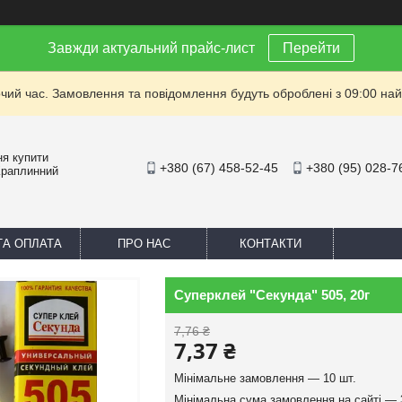
Завжди актуальний прайс-лист
Перейти
очий час. Замовлення та повідомлення будуть оброблені з 09:00 най
ня купити
+380 (67) 458-52-45
+380 (95) 028-7
Краплинний
ТА ОПЛАТА
ПРО НАС
КОНТАКТИ
Суперклей "Секунда" 505, 20г
7,76 ₴
7,37 ₴
Мінімальне замовлення — 10 шт.
Мінімальна сума замовлення на сайті — 