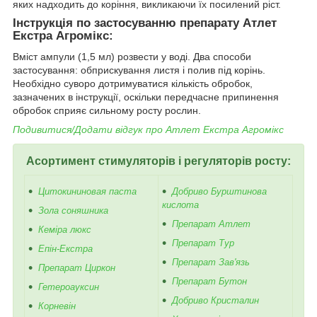
яких надходить до коріння, викликаючи їх посилений ріст.
Інструкція по застосуванню препарату Атлет
Екстра Агромікс:
Вміст ампули (1,5 мл) розвести у воді. Два способи
застосування: обприскування листя і полив під корінь.
Необхідно суворо дотримуватися кількість обробок,
зазначених в інструкції, оскільки передчасне припинення
обробок сприяє сильному росту рослин.
Подивитися/Додати відгук про
Атлет Екстра Агромікс
Асортимент стимуляторів і регуляторів росту:
Цитокининовая паста
Добриво Бурштинова
кислота
Зола соняшника
Препарат Атлет
Кеміра люкс
Препарат Тур
Епін-Екстра
Препарат Зав'язь
Препарат Циркон
Препарат Бутон
Гетероауксин
Добриво Кристалин
Корневін