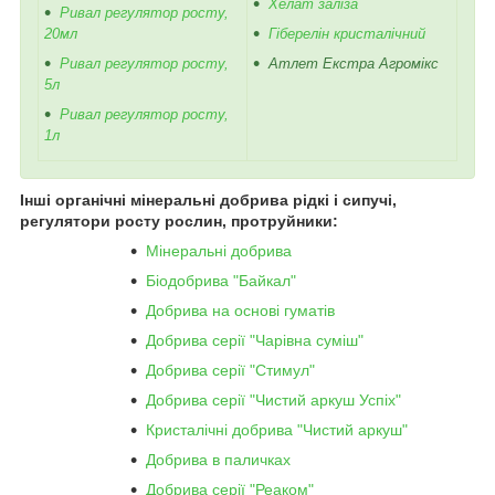
Хелат заліза
Ривал регулятор росту,
20мл
Гіберелін кристалічний
Ривал регулятор росту,
Атлет Екстра Агромікс
5л
Ривал регулятор росту,
1л
Інші органічні мінеральні добрива рідкі і сипучі,
регулятори росту рослин, протруйники:
Мінеральні добрива
Біодобрива "Байкал"
Добрива на основі гуматів
Добрива серії "Чарівна суміш"
Добрива серії "Стимул"
Добрива серії "Чистий аркуш Успіх"
Кристалічні добрива "Чистий аркуш"
Добрива в паличках
Добрива серії "Реаком"