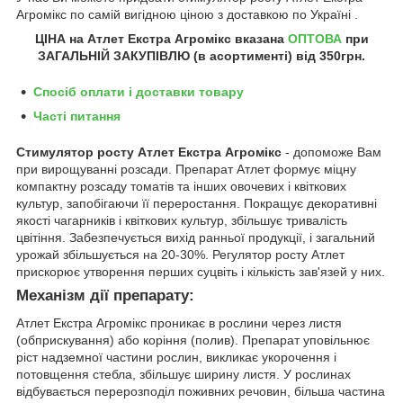
Агромікс
по самій вигідною ціною з доставкою по Україні .
ЦІНА на
Атлет Екстра Агромікс
вказана
ОПТОВА
при
ЗАГАЛЬНІЙ ЗАКУПІВЛЮ (в асортименті) від 350грн
.
Спосіб оплати і доставки товару
Часті питання
Стимулятор росту Атлет Екстра Агромікс
- допоможе Вам
при вирощуванні розсади. Препарат Атлет формує міцну
компактну розсаду томатів та інших овочевих і квіткових
культур, запобігаючи її переростання. Покращує декоративні
якості чагарників і квіткових культур, збільшує тривалість
цвітіння. Забезпечується вихід ранньої продукції, і загальний
урожай збільшується на 20-30%. Регулятор росту Атлет
прискорює утворення перших суцвіть і кількість зав'язей у них.
Механізм дії препарату:
Атлет Екстра Агромікс проникає в рослини через листя
(обприскування) або коріння (полив). Препарат уповільнює
ріст надземної частини рослин, викликає укорочення і
потовщення стебла, збільшує ширину листя. У рослинах
відбувається перерозподіл поживних речовин, більша частина