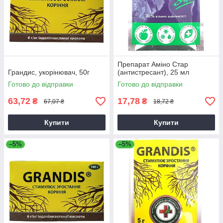
Препарат Аміно Стар
Грандис, укорінювач, 50г
(антистресант), 25 мл
Готово до відправки
Готово до відправки
63,72
17,78
₴
₴
67,07 ₴
18,72 ₴
Купити
Купити
–5%
–5%