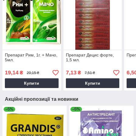
Препарат Рим, 1г. + Мачо,
Препарат Децис форте,
Преп
5мл.
1,5 мл.
19,14
7,13
6,5
₴
₴
20,15 ₴
7,51 ₴
Купити
Купити
Акційні пропозиції та новинки
–5%
–5%