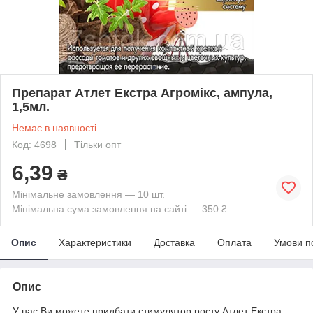
Препарат Атлет Екстра Агромікс, ампула,
1,5мл.
Немає в наявності
Код: 4698
Тільки опт
6,39
₴
Мінімальне замовлення — 10 шт.
Мінімальна сума замовлення на сайті — 350 ₴
Опис
Характеристики
Доставка
Оплата
Умови п
Опис
У нас Ви можете придбати стимулятор росту
Атлет Екстра