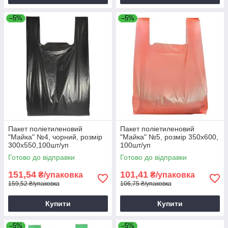
–5%
–5%
Пакет поліетиленовий
Пакет поліетиленовий
"Майка" №4, чорний, розмір
"Майка" №5, розмір 350х600,
300х550,100шт/уп
100шт/уп
Готово до відправки
Готово до відправки
151,54
101,41
₴/упаковка
₴/упаковка
159,52 ₴/упаковка
106,75 ₴/упаковка
Купити
Купити
–5%
–5%