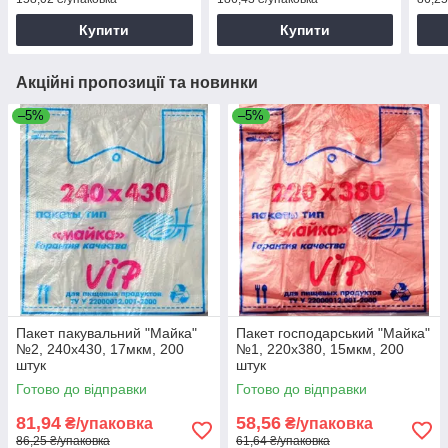
Купити
Купити
Акційні пропозиції та новинки
–5%
–5%
Пакет пакувальний "Майка"
Пакет господарський "Майка"
№2, 240х430, 17мкм, 200
№1, 220х380, 15мкм, 200
штук
штук
Готово до відправки
Готово до відправки
81,94
58,56
₴/упаковка
₴/упаковка
86,25 ₴/упаковка
61,64 ₴/упаковка