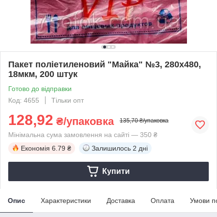
Пакет поліетиленовий "Майка" №3, 280х480,
18мкм, 200 штук
Готово до відправки
Код: 4655
Тільки опт
128,92
₴/упаковка
135,70 ₴/упаковка
Мінімальна сума замовлення на сайті — 350 ₴
Економія
6.79 ₴
Залишилось
2 дні
Купити
Опис
Характеристики
Доставка
Оплата
Умови п