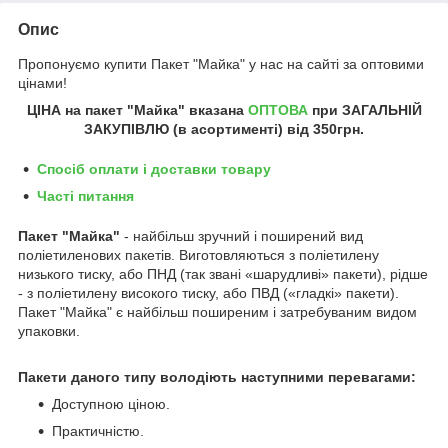
Опис
Пропонуємо купити Пакет "Майка" у нас на сайті за оптовими
цінами!
ЦІНА на п
акет "Майка"
вказана
ОПТОВА
при ЗАГАЛЬНІЙ
ЗАКУПІВЛЮ (в асортименті) від 350грн.
Спосіб оплати і доставки товару
Часті питання
Пакет "Майка"
- найбільш зручний і поширений вид
поліетиленових пакетів. Виготовляються з поліетилену
низького тиску, або ПНД (так звані «шарудливі» пакети), рідше
- з поліетилену високого тиску, або ПВД («гладкі» пакети).
Пакет "Майка" є найбільш поширеним і затребуваним видом
упаковки.
Пакети даного типу володіють наступними перевагами:
Доступною ціною.
Практичністю.