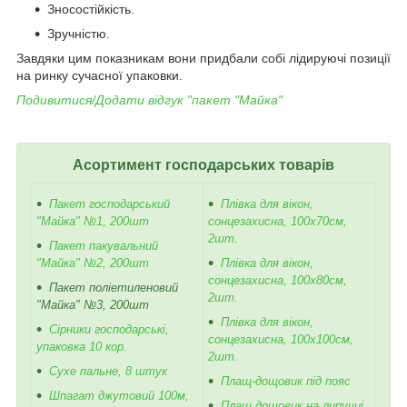
Зносостійкість.
Зручністю.
Завдяки цим показникам вони придбали собі лідируючі позиції
на ринку сучасної упаковки.
Подивитися/Додати відгук
"
пакет "Майка"
Асортимент господарських товарів
Пакет господарський
Плівка для вікон,
"Майка" №1, 200шт
сонцезахисна, 100х70см,
2шт.
Пакет пакувальний
"Майка" №2, 200шт
Плівка для вікон,
сонцезахисна, 100х80см,
Пакет поліетиленовий
2шт.
"Майка" №3, 200шт
Плівка для вікон,
Сірники господарські,
сонцезахисна, 100х100см,
упаковка 10 кор.
2шт.
Сухе пальне, 8 штук
Плащ-дощовик під пояс
Шпагат джутовий 100м,
Плащ дощовик на липучці