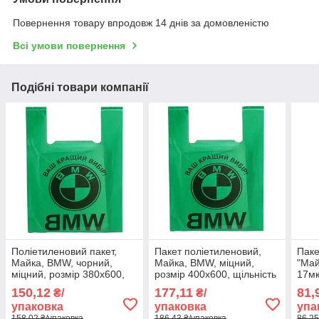
Повернення товару впродовж 14 днів за домовленістю
Всі умови повернення
Подібні товари компанії
Поліетиленовий пакет,
Пакет поліетиленовий,
Паке
Майка, BMW, чорний,
Майка, BMW, міцний,
"Май
міцний, розмір 380х600,
розмір 400х600, щільність
17мк
щільність 85мкм, 50шт
100мкм, 50шт
150,12
177,11
81,
₴/
₴/
упаковка
упаковка
упа
158,02 ₴/упаковка
186,43 ₴/упаковка
86,25