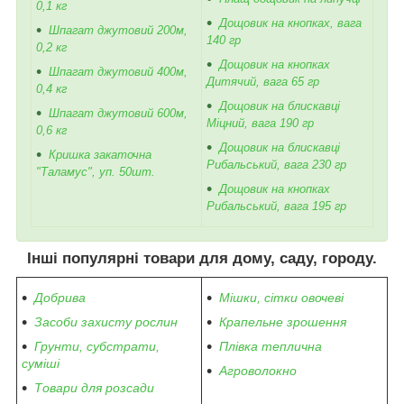
0,1 кг
Дощовик на кнопках, вага
Шпагат джутовий 200м,
140 гр
0,2 кг
Дощовик на кнопках
Шпагат джутовий 400м,
Дитячий, вага 65 гр
0,4 кг
Дощовик на блискавці
Шпагат джутовий 600м,
Міцний, вага 190 гр
0,6 кг
Дощовик на блискавці
Кришка закаточна
Рибальський, вага 230 гр
"Таламус", уп. 50шт.
Дощовик на кнопках
Рибальський, вага 195 гр
Інші популярні товари для дому, саду, городу.
Добрива
Мішки, сітки овочеві
Засоби захисту рослин
Крапельне зрошення
Грунти, субстрати,
Плівка теплична
суміші
Агроволокно
Товари для розсади