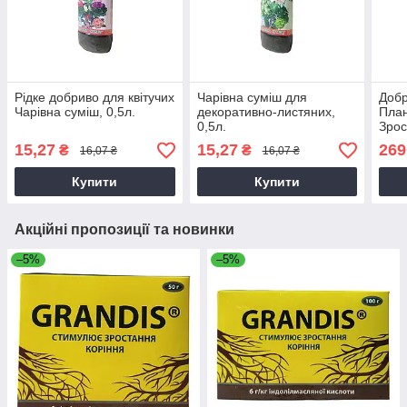
Рідке добриво для квітучих
Чарівна суміш для
Добр
Чарівна суміш, 0,5л.
декоративно-листяних,
План
0,5л.
Зрос
15,27
15,27
269
₴
₴
16,07 ₴
16,07 ₴
Купити
Купити
Акційні пропозиції та новинки
–5%
–5%