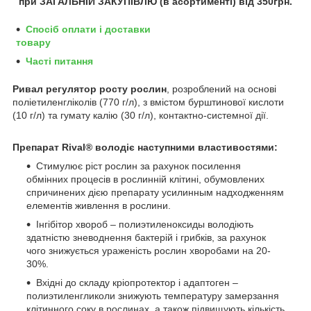
при ЗАГАЛЬНІЙ ЗАКУПІВЛЮ (в асортименті) від 350грн
.
Спосіб оплати і доставки
товару
Часті питання
Ривал регулятор росту рослин
, розроблений на основі
поліетиленгліколів (770 г/л), з вмістом бурштинової кислоти
(10 г/л) та гумату калію (30 г/л), контактно-системної дії.
Препарат Rival® володіє наступними властивостями:
Стимулює ріст рослин за рахунок посилення
обмінних процесів в рослинній клітині, обумовлених
спричинених дією препарату усилинным надходженням
елементів живлення в рослини.
Інгібітор хвороб – полиэтиленоксиды володіють
здатністю зневоднення бактерій і грибків, за рахунок
чого знижується ураженість рослин хворобами на 20-
30%.
Вхідні до складу кріопротектор і адаптоген –
полиэтиленгликоли знижують температуру замерзання
клітинного соку в рослинах, а також підвищують кількість