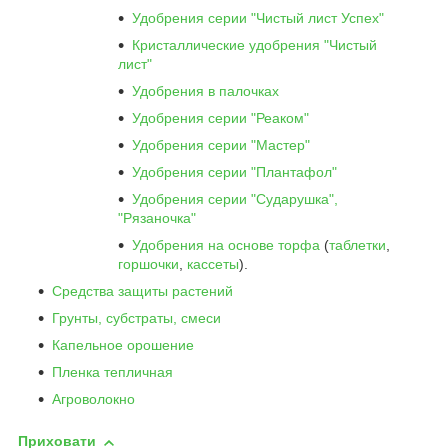
Удобрения серии "Чистый лист Успех"
Кристаллические удобрения "Чистый
лист"
Удобрения в палочках
Удобрения серии "Реаком"
Удобрения серии "Мастер"
Удобрения серии "Плантафол"
Удобрения серии "Сударушка",
"Рязаночка"
Удобрения на основе торфа
(
таблетки
,
горшочки
,
кассеты
).
Средства защиты растений
Грунты, субстраты, смеси
Капельное орошение
Пленка тепличная
Агроволокно
Приховати