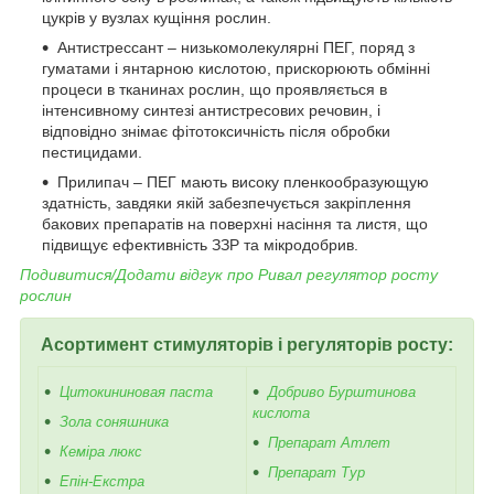
цукрів у вузлах кущіння рослин.
Антистрессант – низькомолекулярні ПЕГ, поряд з
гуматами і янтарною кислотою, прискорюють обмінні
процеси в тканинах рослин, що проявляється в
інтенсивному синтезі антистресових речовин, і
відповідно знімає фітотоксичність після обробки
пестицидами.
Прилипач – ПЕГ мають високу пленкообразующую
здатність, завдяки якій забезпечується закріплення
бакових препаратів на поверхні насіння та листя, що
підвищує ефективність ЗЗР та мікродобрив.
Подивитися/Додати відгук про
Ривал регулятор росту
рослин
Асортимент стимуляторів і регуляторів росту:
Цитокининовая паста
Добриво Бурштинова
кислота
Зола соняшника
Препарат Атлет
Кеміра люкс
Препарат Тур
Епін-Екстра