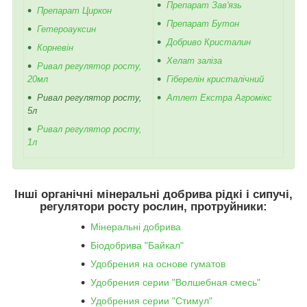
Препарат Зав'язь
Препарат Циркон
Препарат Бутон
Гетероауксин
Добриво Кристалин
Корневін
Хелат заліза
Ривал регулятор росту,
20мл
Гіберелін кристалічний
Ривал регулятор росту,
Атлет Екстра Агромікс
5л
Ривал регулятор росту,
1л
Інші органічні мінеральні добрива рідкі і сипучі,
регулятори росту рослин, протруйники:
Мінеральні добрива
Біодобрива "Байкал"
Удобрения на основе гуматов
Удобрения серии "Волшебная смесь"
Удобрения серии "Стимул"