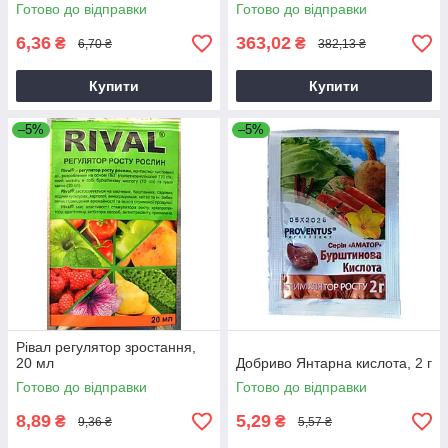
Готово до відправки
Готово до відправки
6,36
363,02
₴
₴
6,70 ₴
382,13 ₴
Купити
Купити
–5%
–5%
Рівал регулятор зростання,
20 мл
Добриво Янтарна кислота, 2 г
Готово до відправки
Готово до відправки
8,89
5,29
₴
₴
9,36 ₴
5,57 ₴