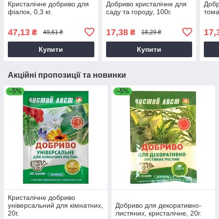
Кристалічне добриво для
Добриво кристалічне для
Добр
фіалок, 0,3 кг.
саду та городу, 100г.
тома
47,13
17,38
17,
₴
₴
49,61 ₴
18,29 ₴
Купити
Купити
Акційні пропозиції та новинки
–5%
–5%
Кристалічне добриво
універсальний для кімнатних,
Добриво для декоративно-
20г.
листяних, кристалічне, 20г.