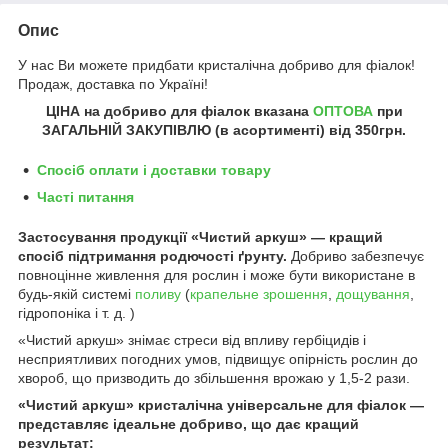
Опис
У нас Ви можете придбати кристалічна добриво для фіалок!
Продаж, доставка по Україні!
ЦІНА на добриво для фіалок
вказана
ОПТОВА
при
ЗАГАЛЬНІЙ ЗАКУПІВЛЮ (в асортименті) від
350грн
.
Спосіб оплати і доставки товару
Часті питання
Застосування продукції «Чистий аркуш» — кращий
спосіб підтримання родючості ґрунту.
Добриво забезпечує
повноцінне живлення для рослин і може бути використане в
будь-якій системі
поливу
(
крапельне зрошення
,
дощування
,
гідропоніка і т. д. )
«Чистий аркуш» знімає стреси від впливу гербіцидів і
несприятливих погодних умов, підвищує опірність рослин до
хвороб, що призводить до збільшення врожаю у 1,5-2 рази.
«Чистий аркуш» кристалічна універсальне для фіалок —
представляє ідеальне добриво, що дає кращий
результат: