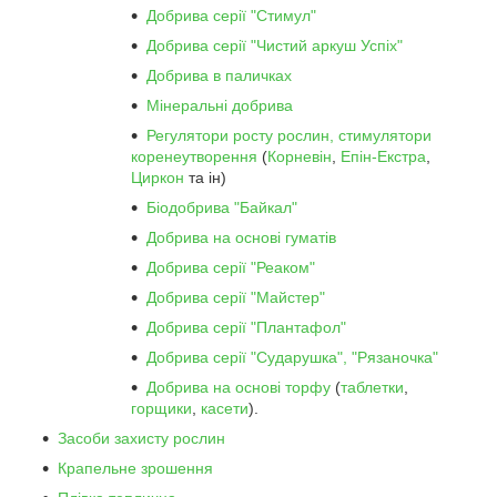
Добрива серії "Стимул"
Добрива серії "Чистий аркуш Успіх"
Добрива в паличках
Мінеральні добрива
Регулятори росту рослин, стимулятори
коренеутворення
(
Корневін
,
Епін-Екстра
,
Циркон
та ін)
Біодобрива "Байкал"
Добрива на основі гуматів
Добрива серії "Реаком"
Добрива серії "Майстер"
Добрива серії "Плантафол"
Добрива серії "Сударушка", "Рязаночка"
Добрива на основі торфу
(
таблетки
,
горщики
,
касети
).
Засоби захисту рослин
Крапельне зрошення