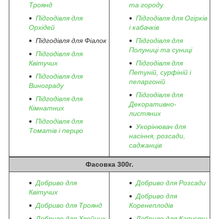
Троянд
та городу
Підгодівля для
Підгодівля для Огірків
Орхідей
і кабачків
Підгодівля для Фіалок
Підгодівля для
Полуниці та суниці
Підгодівля для
Квітучих
Підгодівля для
Петуній, сурфіній і
Підгодівля для
пеларгоній
Винограду
Підгодівля для
Підгодівля для
Декоративно-
Кімнатних
листяних
Підгодівля для
Укорінювач для
Томатів і перцю
насіння, розсади,
саджанців
Фасовка 300г.
Добриво для
Добриво для Розсади
Квітучих
Добриво для
Добриво для Троянд
Коренеплодів
Добриво для Хвойних
Добриво для Капусти