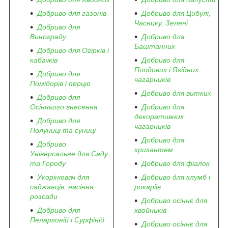
Добриво для газонів
Добриво для Цибулі,
Часнику, Зелені
Добриво для
Винограду
Добриво для
Баштанних
Добриво для Огірків і
кабачків
Добриво для
Плодових і Ягідних
Добриво для
чагарників
Помідорів і перцю
Добриво для витких
Добриво для
Осіннього внесення
Добриво для
декоративних
Добриво для
чагарників
Полуниці та суниці
Добриво для
Добриво
хризантем
Універсальне для Саду
та Городу
Добриво для фіалок
Укорінювач для
Добриво для клумб і
саджанців, насіння,
рокаріїв
розсади
Добриво осіннє для
Добриво для
хвойників
Пеларгоній і Сурфіній
Добриво осіннє для