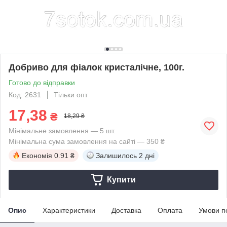
Добриво для фіалок кристалічне, 100г.
Готово до відправки
Код: 2631
Тільки опт
17,38
₴
18,29 ₴
Мінімальне замовлення — 5 шт.
Мінімальна сума замовлення на сайті — 350 ₴
Економія
0.91 ₴
Залишилось
2 дні
Купити
Опис
Характеристики
Доставка
Оплата
Умови п