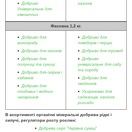
Добриво
газонів
Універсальне для
кімнатних
Фасовка 1,2 кг.
Добриво для
Добриво для
винограду
помідорів і перцю
Добриво для газонів
Добриво для троянд
Добриво для
Добриво
полуниці та суниці
універсальне для саду
та городу
Добриво для огірків і
кабачків
Добриво для
хвойників
Добриво для
плодових і ягідних
Укорінювач для
чагарників
саджанців, насіння,
розсади
В асортименті органічні мінеральні добрива рідкі і
сипучі, регулятори росту рослин:
Добрива серії "Чарівна суміш"