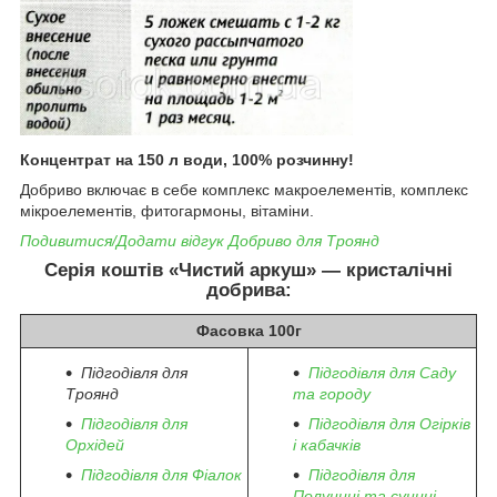
Концентрат на 150 л води, 100% розчинну!
Добриво включає в себе комплекс макроелементів, комплекс
мікроелементів, фитогармоны, вітаміни.
Подивитися/Додати відгук Добриво для Троянд
Серія коштів «Чистий аркуш» — кристалічні
добрива:
Фасовка 100г
Підгодівля для
Підгодівля для Саду
Троянд
та городу
Підгодівля для
Підгодівля для Огірків
Орхідей
і кабачків
Підгодівля для Фіалок
Підгодівля для
Полуниці та суниці