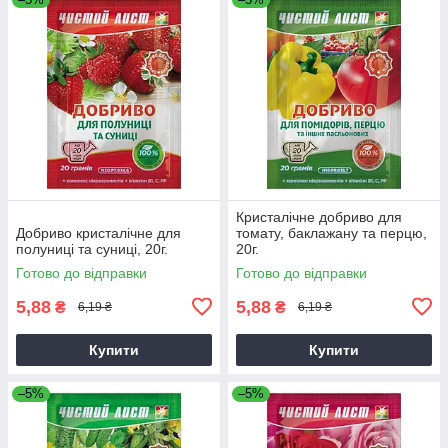
Кристалічне добриво для
Добриво кристалічне для
томату, баклажану та перцю,
полуниці та суниці, 20г.
20г.
Готово до відправки
Готово до відправки
5,88
5,88
₴
₴
6,19 ₴
6,19 ₴
Купити
Купити
–5%
–5%