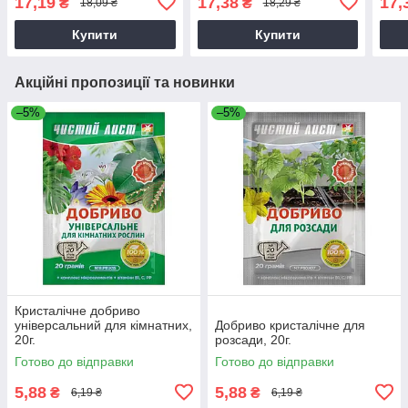
17,19
17,38
17,
₴
₴
18,09 ₴
18,29 ₴
Купити
Купити
Акційні пропозиції та новинки
–5%
–5%
Кристалічне добриво
універсальний для кімнатних,
Добриво кристалічне для
20г.
розсади, 20г.
Готово до відправки
Готово до відправки
5,88
5,88
₴
₴
6,19 ₴
6,19 ₴