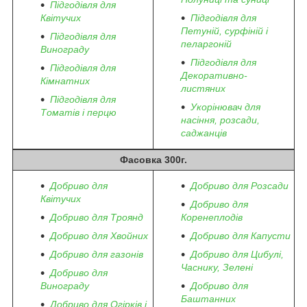
Підгодівля для
Квітучих
Підгодівля для
Петуній, сурфіній і
Підгодівля для
пеларгоній
Винограду
Підгодівля для
Підгодівля для
Декоративно-
Кімнатних
листяних
Підгодівля для
Укорінювач для
Томатів і перцю
насіння, розсади,
саджанців
Фасовка 300г.
Добриво для
Добриво для Розсади
Квітучих
Добриво для
Добриво для Троянд
Коренеплодів
Добриво для Хвойних
Добриво для Капусти
Добриво для газонів
Добриво для Цибулі,
Часнику, Зелені
Добриво для
Винограду
Добриво для
Баштанних
Добриво для Огірків і