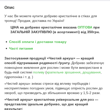
Опис
У нас Ви можете купити добриво кристалічне в стіках для
троянд! Продаж, доставка по Україні!
ЦІНА на добриво кристалічне
вказана
ОПТОВА
при
ЗАГАЛЬНІЙ ЗАКУПІВЛЮ (в асортименті) від
350грн
.
Спосіб оплати і доставки товару
Часті питання
Застосування продукції «Чистий аркуш» — кращий
спосіб підтримання родючості ґрунту.
Добриво забезпечує
повноцінне живлення для рослин і може бути використане в
будь-якій системі
поливу
(
крапельне зрошення
,
дощування
,
гідропоніка і т. д. )
«Чистий аркуш» знімає стреси від впливу гербіцидів і
несприятливих погодних умов, підвищує опірність рослин до
хвороб, що призводить до збільшення врожаю у 1,5-2 рази.
«Чистий аркуш» кристалічна універсальне для роз —
представляє ідеальне добриво, що дає кращий
результат: