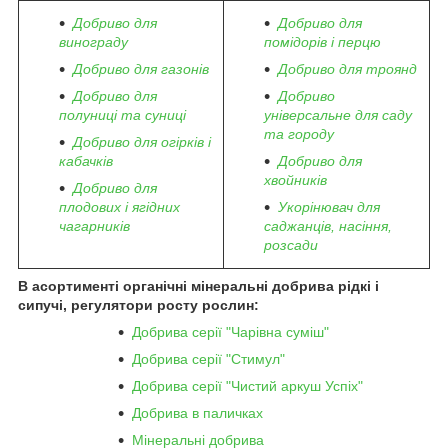
Добриво для
Добриво для
винограду
помідорів і перцю
Добриво для газонів
Добриво для троянд
Добриво для
Добриво
полуниці та суниці
універсальне для саду
та городу
Добриво для огірків і
кабачків
Добриво для
хвойників
Добриво для
плодових і ягідних
Укорінювач для
чагарників
саджанців, насіння,
розсади
В асортименті органічні мінеральні добрива рідкі і
сипучі, регулятори росту рослин:
Добрива серії "Чарівна суміш"
Добрива серії "Стимул"
Добрива серії "Чистий аркуш Успіх"
Добрива в паличках
Мінеральні добрива