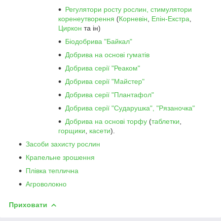
Регулятори росту рослин, стимулятори
коренеутворення
(
Корневін
,
Епін-Екстра
,
Циркон
та ін)
Біодобрива "Байкал"
Добрива на основі гуматів
Добрива серії "Реаком"
Добрива серії "Майстер"
Добрива серії "Плантафол"
Добрива серії "Сударушка", "Рязаночка"
Добрива на основі торфу
(
таблетки
,
горщики
,
касети
).
Засоби захисту рослин
Крапельне зрошення
Плівка теплична
Агроволокно
Приховати