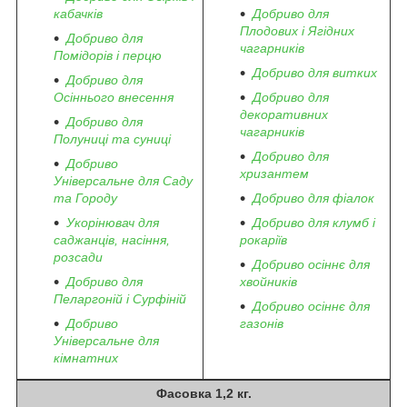
кабачків
Добриво для
Плодових і Ягідних
Добриво для
чагарників
Помідорів і перцю
Добриво для витких
Добриво для
Осіннього внесення
Добриво для
декоративних
Добриво для
чагарників
Полуниці та суниці
Добриво для
Добриво
хризантем
Універсальне для Саду
та Городу
Добриво для фіалок
Укорінювач для
Добриво для клумб і
саджанців, насіння,
рокаріїв
розсади
Добриво осіннє для
Добриво для
хвойників
Пеларгоній і Сурфіній
Добриво осіннє для
Добриво
газонів
Універсальне для
кімнатних
Фасовка 1,2 кг.