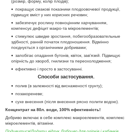
(розмір, форму, колір плодів);
покращує смакові показники плодоовочевої продукції,
підвищує вміст у них корисних речовин;
забезпечує рослину повноцінним харчуванням,
компенсує дефіцит макро-та мікроелементів;
стимулює швидке зростання, побегообразовательные
здібності, ранній початок плодоношення. Відмінно
поєднується з органічними добривами;
запобігає опадання бутонів, квіток, зав'язей. Підвищує
опірність до хвороб, гнилизни та переохолодження;
ефективно і просто в застосуванні.
Способи застосування.
полив (в залежності від виснаженості грунту);
позакореневе;
сухе внесення (після внесення рясно полити водою).
Концентрат на 80л. води, 100% ефективність!
Добриво включає в себе комплекс макроелементів, комплекс
мікроелементів, вітаміни.
Подивитися/Додати відгук Добриво для огірків і кабачків