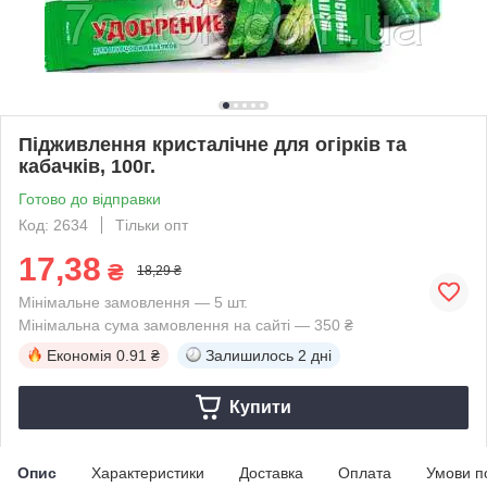
Підживлення кристалічне для огірків та
кабачків, 100г.
Готово до відправки
Код: 2634
Тільки опт
17,38
₴
18,29 ₴
Мінімальне замовлення — 5 шт.
Мінімальна сума замовлення на сайті — 350 ₴
Економія
0.91 ₴
Залишилось
2 дні
Купити
Опис
Характеристики
Доставка
Оплата
Умови п