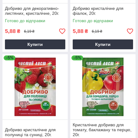
Добриво для декоративно-
Добриво кристалічне для
листяних, кристалічне, 20г.
фіалок, 20г.
Готово до відправки
Готово до відправки
5,88
5,88
₴
₴
6,19 ₴
6,19 ₴
Купити
Купити
–5%
–5%
Кристалічне добриво для
Добриво кристалічне для
томату, баклажану та перцю,
полуниці та суниці, 20г.
20г.