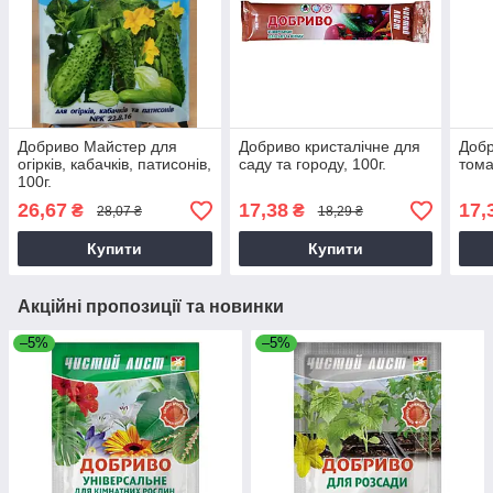
Добриво Майстер для
Добриво кристалічне для
Добр
огірків, кабачків, патисонів,
саду та городу, 100г.
тома
100г.
26,67
17,38
17,
₴
₴
28,07 ₴
18,29 ₴
Купити
Купити
Акційні пропозиції та новинки
–5%
–5%