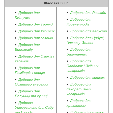
Фасовка 300г.
Добриво для
Добриво для Розсади
Квітучих
Добриво для
Добриво для Троянд
Коренеплодів
Добриво для Хвойних
Добриво для Капусти
Добриво для газонів
Добриво для Цибулі,
Часнику, Зелені
Добриво для
Винограду
Добриво для
Баштанних
Добриво для Огірків і
кабачків
Добриво для
Плодових і Ягідних
Добриво для
чагарників
Помідорів і перцю
Добриво для витких
Добриво для
Осіннього внесення
Добриво для
декоративних
Добриво для
чагарників
Полуниці та суниці
Добриво для
Добриво
хризантем
Універсальне для Саду
та Городу
Добриво для фіалок