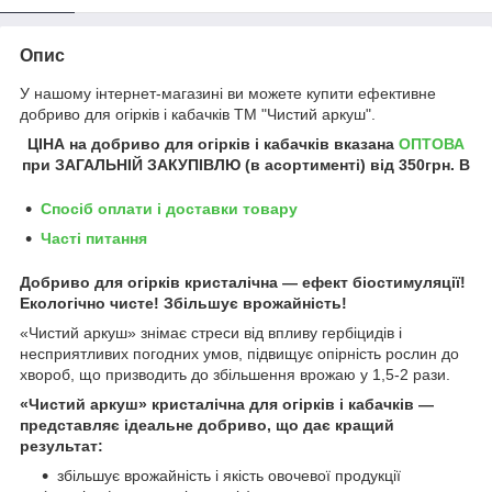
Опис
У нашому інтернет-магазині ви можете купити ефективне
добриво для огірків і кабачків ТМ "Чистий аркуш".
ЦІНА на добриво для огірків і кабачків
вказана
ОПТОВА
при ЗАГАЛЬНІЙ ЗАКУПІВЛЮ (в асортименті) від
350грн
.
В
Спосіб оплати і доставки товару
Часті питання
Добриво для огірків кристалічна ― ефект біостимуляції!
Екологічно чисте! Збільшує врожайність!
«Чистий аркуш» знімає стреси від впливу гербіцидів і
несприятливих погодних умов, підвищує опірність рослин до
хвороб, що призводить до збільшення врожаю у 1,5-2 рази.
«Чистий аркуш» кристалічна для огірків і кабачків —
представляє ідеальне добриво, що дає кращий
результат:
збільшує врожайність і якість овочевої продукції