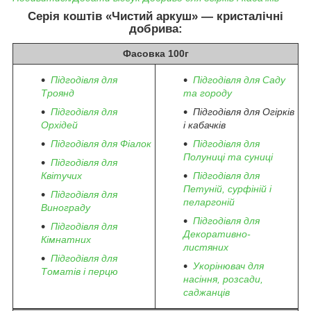
Серія коштів «Чистий аркуш» — кристалічні
добрива:
Фасовка 100г
Підгодівля для
Підгодівля для Саду
Троянд
та городу
Підгодівля для
Підгодівля для Огірків
Орхідей
і кабачків
Підгодівля для Фіалок
Підгодівля для
Полуниці та суниці
Підгодівля для
Квітучих
Підгодівля для
Петуній, сурфіній і
Підгодівля для
пеларгоній
Винограду
Підгодівля для
Підгодівля для
Декоративно-
Кімнатних
листяних
Підгодівля для
Укорінювач для
Томатів і перцю
насіння, розсади,
саджанців