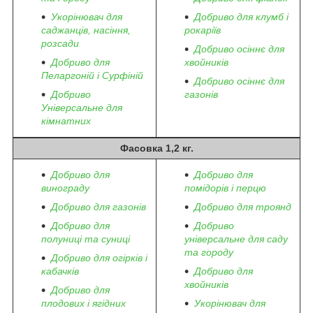
Укорінювач для
Добриво для клумб і
саджанців, насіння,
рокаріїв
розсади
Добриво осіннє для
Добриво для
хвойників
Пеларгоній і Сурфіній
Добриво осіннє для
Добриво
газонів
Універсальне для
кімнатних
Фасовка 1,2 кг.
Добриво для
Добриво для
винограду
помідорів і перцю
Добриво для газонів
Добриво для троянд
Добриво для
Добриво
полуниці та суниці
універсальне для саду
та городу
Добриво для огірків і
кабачків
Добриво для
хвойників
Добриво для
плодових і ягідних
Укорінювач для