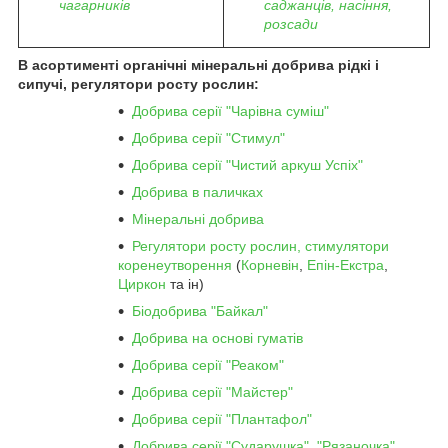
чагарників
саджанців, насіння,
розсади
В асортименті органічні мінеральні добрива рідкі і
сипучі, регулятори росту рослин:
Добрива серії "Чарівна суміш"
Добрива серії "Стимул"
Добрива серії "Чистий аркуш Успіх"
Добрива в паличках
Мінеральні добрива
Регулятори росту рослин, стимулятори
коренеутворення
(
Корневін
,
Епін-Екстра
,
Циркон
та ін)
Біодобрива "Байкал"
Добрива на основі гуматів
Добрива серії "Реаком"
Добрива серії "Майстер"
Добрива серії "Плантафол"
Добрива серії "Сударушка", "Рязаночка"