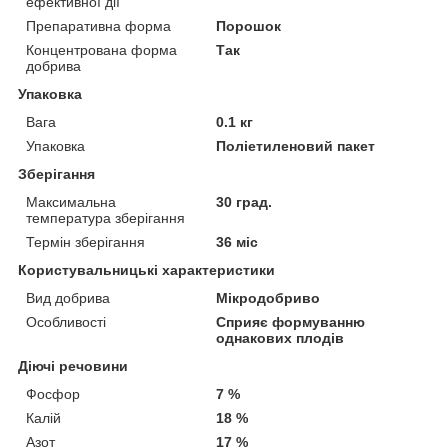
ефективної дії
Препаративна форма
Порошок
Концентрована форма
Так
добрива
Упаковка
Вага
0.1 кг
Упаковка
Поліетиленовий пакет
Зберігання
Максимальна
30 град.
температура зберігання
Термін зберігання
36 міс
Користувальницькі характеристики
Вид добрива
Мікродобриво
Особливості
Сприяє формуванню
однакових плодів
Діючі речовини
Фосфор
7 %
Калій
18 %
Азот
17 %