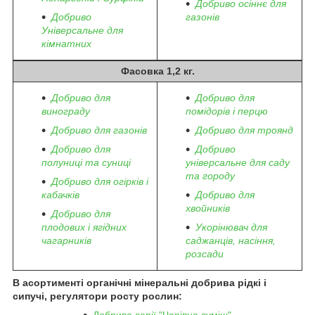
Добриво осіннє для
Добриво
газонів
Універсальне для
кімнатних
Фасовка 1,2 кг.
Добриво для
Добриво для
винограду
помідорів і перцю
Добриво для газонів
Добриво для троянд
Добриво для
Добриво
полуниці та суниці
універсальне для саду
та городу
Добриво для огірків і
кабачків
Добриво для
хвойників
Добриво для
плодових і ягідних
Укорінювач для
чагарників
саджанців, насіння,
розсади
В асортименті органічні мінеральні добрива рідкі і
сипучі, регулятори росту рослин: