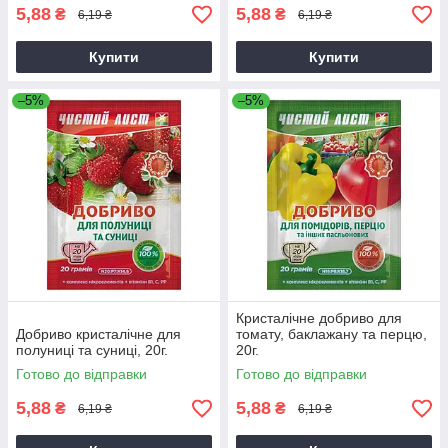
5,88
5,88
₴
₴
6,19 ₴
6,19 ₴
Купити
Купити
–5%
–5%
Кристалічне добриво для
Добриво кристалічне для
томату, баклажану та перцю,
полуниці та суниці, 20г.
20г.
Готово до відправки
Готово до відправки
5,88
5,88
₴
₴
6,19 ₴
6,19 ₴