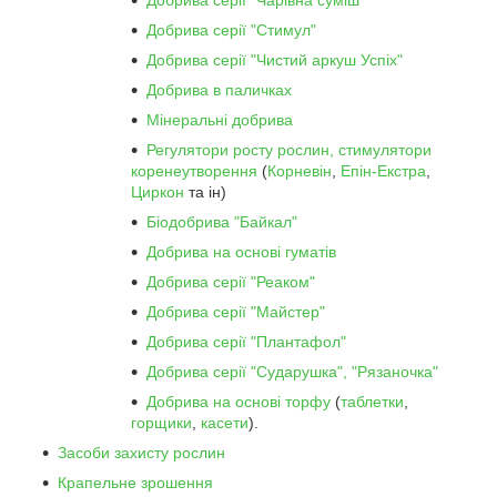
Добрива серії "Чарівна суміш"
Добрива серії "Стимул"
Добрива серії "Чистий аркуш Успіх"
Добрива в паличках
Мінеральні добрива
Регулятори росту рослин, стимулятори
коренеутворення
(
Корневін
,
Епін-Екстра
,
Циркон
та ін)
Біодобрива "Байкал"
Добрива на основі гуматів
Добрива серії "Реаком"
Добрива серії "Майстер"
Добрива серії "Плантафол"
Добрива серії "Сударушка", "Рязаночка"
Добрива на основі торфу
(
таблетки
,
горщики
,
касети
).
Засоби захисту рослин
Крапельне зрошення