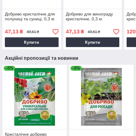
Добриво кристалічне для
Добриво для винограду
Добр
полуниці та суниці, 0,3 кг.
кристалічне, 0,3 кг.
крист
47,13
47,13
120
₴
₴
49,61 ₴
49,61 ₴
Купити
Купити
Акційні пропозиції та новинки
–5%
–5%
Кристалічне добриво