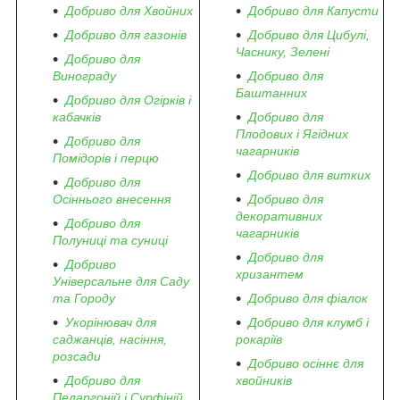
Добриво для Хвойних
Добриво для Капусти
Добриво для газонів
Добриво для Цибулі,
Часнику, Зелені
Добриво для
Винограду
Добриво для
Баштанних
Добриво для Огірків і
кабачків
Добриво для
Плодових і Ягідних
Добриво для
чагарників
Помідорів і перцю
Добриво для витких
Добриво для
Осіннього внесення
Добриво для
декоративних
Добриво для
чагарників
Полуниці та суниці
Добриво для
Добриво
хризантем
Універсальне для Саду
та Городу
Добриво для фіалок
Укорінювач для
Добриво для клумб і
саджанців, насіння,
рокаріїв
розсади
Добриво осіннє для
Добриво для
хвойників
Пеларгоній і Сурфіній