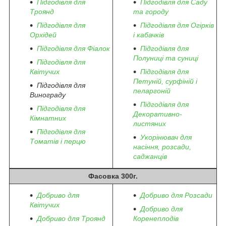
Підгодівля для
Підгодівля для Саду
Троянд
та городу
Підгодівля для
Підгодівля для Огірків
Орхідей
і кабачків
Підгодівля для Фіалок
Підгодівля для
Полуниці та суниці
Підгодівля для
Квітучих
Підгодівля для
Петуній, сурфіній і
Підгодівля для
пеларгоній
Винограду
Підгодівля для
Підгодівля для
Декоративно-
Кімнатних
листяних
Підгодівля для
Укорінювач для
Томатів і перцю
насіння, розсади,
саджанців
Фасовка 300г.
Добриво для
Добриво для Розсади
Квітучих
Добриво для
Добриво для Троянд
Коренеплодів