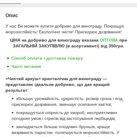
Опис
У нас Ви можете купити добриво для винограду. Покращує
морозостійкість! Екологічно чисте! Прискорює дозрівання!
ЦІНА на добриво для винограду
вказана
ОПТОВА
при
ЗАГАЛЬНІЙ ЗАКУПІВЛЮ (в асортименті) від
350грн
.
Спосіб оплати і доставки товару
Часті питання
«Чистий аркуш» кристалічна для винограду —
представляє ідеальне добриво, що дає кращий
результат:
збільшує урожайність, цукристість, розмір грона і ягід,
прискорює дозрівання, зменшує осипання зав'язі;
покращується опірність до хвороб, несприятливих
погодних умов і стресів від застосування гербіцидів;
закладається більше плодових бруньок, краще
визрівають паростки, поліпшується морозостійкість. У