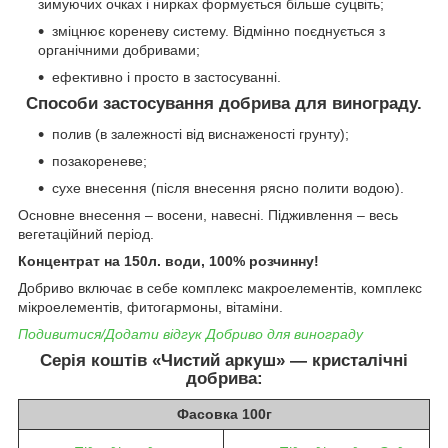
зимуючих очках і нирках формується більше суцвіть;
зміцнює кореневу систему. Відмінно поєднується з
органічними добривами;
ефективно і просто в застосуванні.
Способи застосування добрива для винограду.
полив (в залежності від виснаженості грунту);
позакореневе;
сухе внесення (після внесення рясно полити водою).
Основне внесення – восени, навесні. Підживлення – весь
вегетаційний період.
Концентрат на 150л. води, 100% розчинну!
Добриво включає в себе комплекс макроелементів, комплекс
мікроелементів, фитогармоны, вітаміни.
Подивитися/Додати відгук Добриво для винограду
Серія коштів «Чистий аркуш» — кристалічні
добрива:
Фасовка 100г