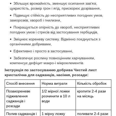
Збільшує врожайність, зменшує осипання зав'язі,
цукристість, розмір грон і ягід, прискорює дозрівання,
Підвищує стійкість до несприятливих погодних умов,
заморозків, хвороб і гнилизни,
Покращується опірність до хвороб, несприятливих
погодних умов і стресів від застосування гербіцидів,
Зміцнює кореневу систему. Відмінно поєднується з
органічними добривами,
Ефективно і просто в застосуванні,
Забезпечує рослину повноцінним харчуванням,
компенсує дефіцит макро-і мікроелементів.
Інструкція по застосуванню добрива Чистий лист
кристалічна для
саджанців, насіння, розсади:
Спосіб внесення
Норма витрати
Кількість обробок
Позакореневе
1/2 мірної ложки
кропити 2-4 рази
підживлення
розчинити в 10 л
на місяць
саджанців і
води
розсади
Полив саджанців і
1 мірну ложку
поливати 2-4 рази