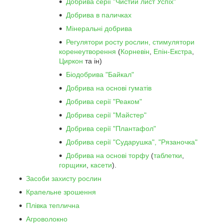
Добрива серії "Чистий лист Успіх"
Добрива в паличках
Мінеральні добрива
Регулятори росту рослин, стимулятори
коренеутворення
(
Корневін
,
Епін-Екстра
,
Циркон
та ін)
Біодобрива "Байкал"
Добрива на основі гуматів
Добрива серії "Реаком"
Добрива серії "Майстер"
Добрива серії "Плантафол"
Добрива серії "Сударушка", "Рязаночка"
Добрива на основі торфу
(
таблетки
,
горщики
,
касети
).
Засоби захисту рослин
Крапельне зрошення
Плівка теплична
Агроволокно