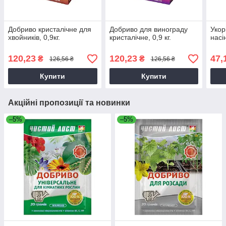
Добриво кристалічне для
Добриво для винограду
Укор
хвойників, 0,9кг.
кристалічне, 0,9 кг.
насі
120,23
120,23
47,
₴
₴
126,56 ₴
126,56 ₴
Купити
Купити
Акційні пропозиції та новинки
–5%
–5%