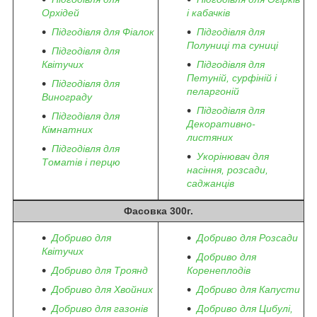
Орхідей
і кабачків
Підгодівля для Фіалок
Підгодівля для
Полуниці та суниці
Підгодівля для
Квітучих
Підгодівля для
Петуній, сурфіній і
Підгодівля для
пеларгоній
Винограду
Підгодівля для
Підгодівля для
Декоративно-
Кімнатних
листяних
Підгодівля для
Укорінювач для
Томатів і перцю
насіння, розсади,
саджанців
Фасовка 300г.
Добриво для
Добриво для Розсади
Квітучих
Добриво для
Добриво для Троянд
Коренеплодів
Добриво для Хвойних
Добриво для Капусти
Добриво для газонів
Добриво для Цибулі,