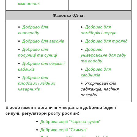
кімнатних
Фасовка 0,9 кг.
Добриво для
Добриво для
винограду
помідорів і перцю
Добриво для газонів
Добриво для троянд
Добриво для
Добриво
полуниці та суниці
універсальне для саду
та городу
Добриво для огірків і
кабачків
Добриво для
хвойників
Добриво для
плодових і ягідних
Укорінювач для
чагарників
саджанців, насіння,
розсади
В асортименті органічні мінеральні добрива рідкі і
сипучі, регулятори росту рослин:
Добрива серії "Чарівна суміш"
Добрива серії "Стимул"