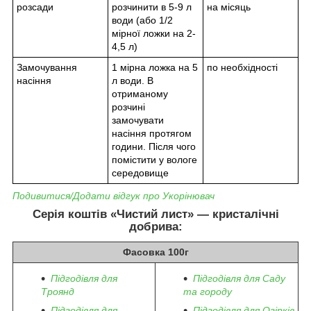
розсади
розчинити в 5-9 л
на місяць
води (або 1/2
мірної ложки на 2-
4,5 л)
Замочування
1 мірна ложка на 5
по необхідності
насіння
л води. В
отриманому
розчині
замочувати
насіння протягом
години. Після чого
помістити у вологе
середовище
Подивитися/Додати відгук про Укорінювач
Серія коштів «Чистий лист» — кристалічні
добрива:
Фасовка 100г
Підгодівля для
Підгодівля для Саду
Троянд
та городу
Підгодівля для
Підгодівля для Огірків