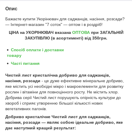
Опис
Бажаєте купити Укорінювач для саджанців, насіння, розсади?
― Інтернет-магазин "7 соток" ― оптом і в роздріб!
ЦІНА на УКОРІНЮВАЧ
вказана
ОПТОВА
при ЗАГАЛЬНІЙ
ЗАКУПІВЛЮ (в асортименті) від
350грн
.
Спосіб оплати і доставки
товару
Часті питання
Чистий лист кристалічна добриво для
саджанців,
насіння, розсади
- це дуже ефективне мінеральне добриво,
яке містить усі необхідні мікро і макроелементи для розвитку
рослин і вітаміни для повноцінного росту. Не містить хлор.
Добрива серії Чистий лист порушують опірність культури до
хвороб і сприяє утворенню більшої кількості нових
вегетативних пагонів.
Добриво кристалічне Чистий лист для
саджанців,
насіння, розсади
— являє собою ідеальне добриво, яке
дає наступний кращий результат: