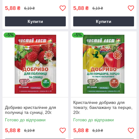
5,88
5,88
₴
₴
6,19 ₴
6,19 ₴
Купити
Купити
–5%
–5%
Кристалічне добриво для
Добриво кристалічне для
томату, баклажану та перцю,
полуниці та суниці, 20г.
20г.
Готово до відправки
Готово до відправки
5,88
5,88
₴
₴
6,19 ₴
6,19 ₴