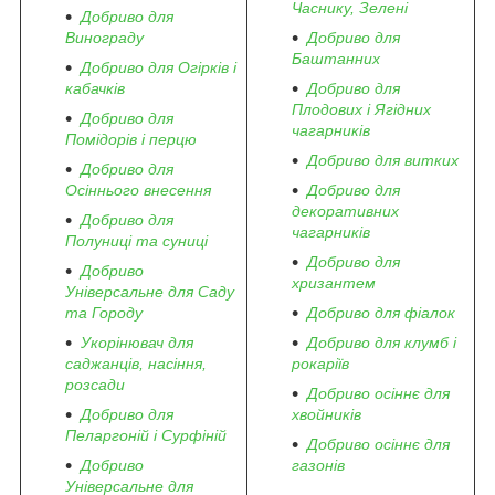
Часнику, Зелені
Добриво для
Винограду
Добриво для
Баштанних
Добриво для Огірків і
кабачків
Добриво для
Плодових і Ягідних
Добриво для
чагарників
Помідорів і перцю
Добриво для витких
Добриво для
Осіннього внесення
Добриво для
декоративних
Добриво для
чагарників
Полуниці та суниці
Добриво для
Добриво
хризантем
Універсальне для Саду
та Городу
Добриво для фіалок
Укорінювач для
Добриво для клумб і
саджанців, насіння,
рокаріїв
розсади
Добриво осіннє для
Добриво для
хвойників
Пеларгоній і Сурфіній
Добриво осіннє для
Добриво
газонів
Універсальне для