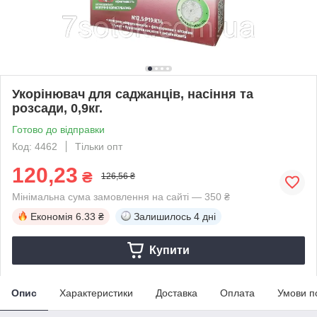
Укорінювач для саджанців, насіння та
розсади, 0,9кг.
Готово до відправки
Код: 4462
Тільки опт
120,23
₴
126,56 ₴
Мінімальна сума замовлення на сайті — 350 ₴
Економія
6.33 ₴
Залишилось
4 дні
Купити
Опис
Характеристики
Доставка
Оплата
Умови п