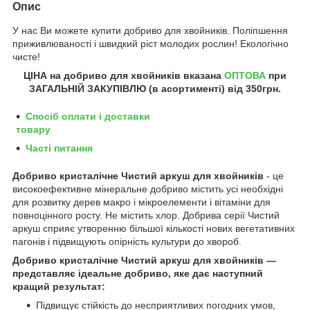
Опис
У нас Ви можете купити добриво для хвойників
. Поліпшення
приживлюваності і швидкий ріст молодих рослин! Екологічно
чисте!
ЦІНА на добриво для хвойників
вказана
ОПТОВА
при
ЗАГАЛЬНІЙ ЗАКУПІВЛЮ (в асортименті) від 350грн.
Спосіб оплати і доставки
товару
Часті питання
Добриво кристалічне Чистий аркуш для
хвойників
- це
високоефективне мінеральне добриво містить усі необхідні
для розвитку дерев макро і мікро
елементи
і вітаміни для
повноцінного росту. Не містить хлор. Добрива серії Чистий
аркуш сприяє утворенню більшої кількості нових вегетативних
пагонів і підвищують опірність культури до хвороб.
Добриво кристалічне Чистий аркуш для
хвойників
—
представляє ідеальне добриво, яке дає наступний
кращий результат:
Підвищує стійкість до несприятливих погодних умов,