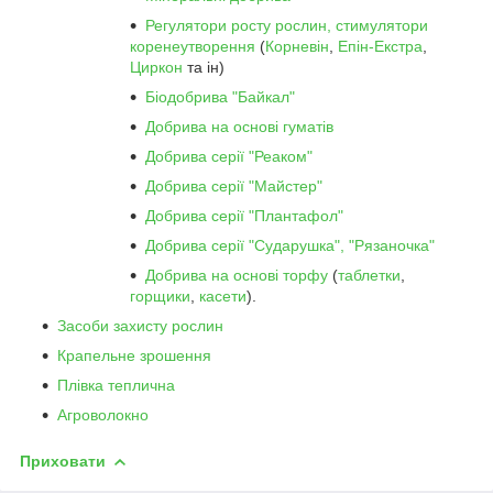
Регулятори росту рослин, стимулятори
коренеутворення
(
Корневін
,
Епін-Екстра
,
Циркон
та ін)
Біодобрива "Байкал"
Добрива на основі гуматів
Добрива серії "Реаком"
Добрива серії "Майстер"
Добрива серії "Плантафол"
Добрива серії "Сударушка", "Рязаночка"
Добрива на основі торфу
(
таблетки
,
горщики
,
касети
).
Засоби захисту рослин
Крапельне зрошення
Плівка теплична
Агроволокно
Приховати