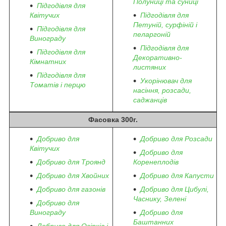
Полуниці та суниці
Підгодівля для
Квітучих
Підгодівля для
Петуній, сурфіній і
Підгодівля для
пеларгоній
Винограду
Підгодівля для
Підгодівля для
Декоративно-
Кімнатних
листяних
Підгодівля для
Укорінювач для
Томатів і перцю
насіння, розсади,
саджанців
Фасовка 300г.
Добриво для
Добриво для Розсади
Квітучих
Добриво для
Добриво для Троянд
Коренеплодів
Добриво для Хвойних
Добриво для Капусти
Добриво для газонів
Добриво для Цибулі,
Часнику, Зелені
Добриво для
Винограду
Добриво для
Баштанних
Добриво для Огірків і