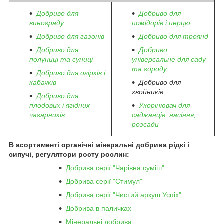
Добриво для
Добриво для
винограду
помідорів і перцю
Добриво для газонів
Добриво для троянд
Добриво для
Добриво
полуниці та суниці
універсальне для саду
та городу
Добриво для огірків і
кабачків
Добриво для
хвойників
Добриво для
плодових і ягідних
Укорінювач для
чагарників
саджанців, насіння,
розсади
В асортименті органічні мінеральні добрива рідкі і
сипучі, регулятори росту рослин:
Добрива серії "Чарівна суміш"
Добрива серії "Стимул"
Добрива серії "Чистий аркуш Успіх"
Добрива в паличках
Мінеральні добрива