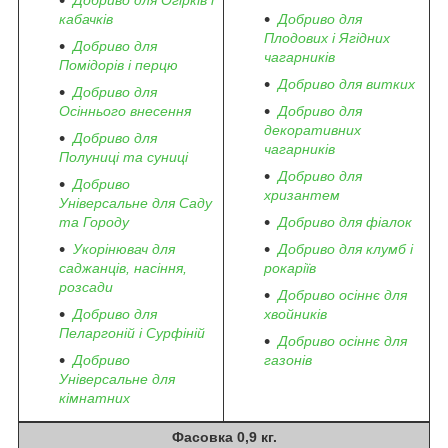
кабачків
Добриво для
Плодових і Ягідних
Добриво для
чагарників
Помідорів і перцю
Добриво для витких
Добриво для
Осіннього внесення
Добриво для
декоративних
Добриво для
чагарників
Полуниці та суниці
Добриво для
Добриво
хризантем
Універсальне для Саду
та Городу
Добриво для фіалок
Укорінювач для
Добриво для клумб і
саджанців, насіння,
рокаріїв
розсади
Добриво осіннє для
Добриво для
хвойників
Пеларгоній і Сурфіній
Добриво осіннє для
Добриво
газонів
Універсальне для
кімнатних
Фасовка 0,9 кг.