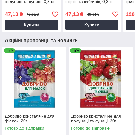
полуниці та суниці, 0,3 кг.
огірків та кабачків, 0,3 кг.
крист
47,13
47,13
120
₴
₴
49,61 ₴
49,61 ₴
Купити
Купити
Акційні пропозиції та новинки
–5%
–5%
Добриво кристалічне для
Добриво кристалічне для
фіалок, 20г.
полуниці та суниці, 20г.
Готово до відправки
Готово до відправки