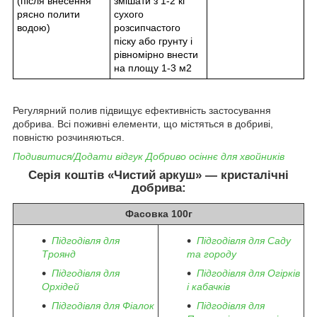
(після внесення
змішати з 1-2 кг
рясно полити
сухого
водою)
розсипчастого
піску або грунту і
рівномірно внести
на площу 1-3 м2
Регулярний полив підвищує ефективність застосування
добрива. Всі поживні елементи, що містяться в добриві,
повністю розчиняються.
Подивитися/Додати відгук Добриво осіннє для хвойників
Серія коштів «Чистий аркуш» — кристалічні
добрива:
Фасовка 100г
Підгодівля для
Підгодівля для Саду
Троянд
та городу
Підгодівля для
Підгодівля для Огірків
Орхідей
і кабачків
Підгодівля для Фіалок
Підгодівля для