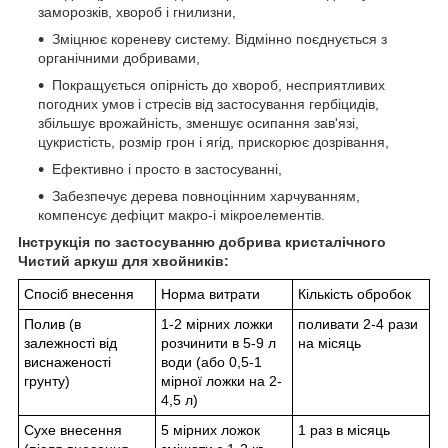
заморозків, хвороб і гнилизни,
Зміцнює кореневу систему. Відмінно поєднується з
органічними добривами,
Покращується опірність до хвороб, несприятливих
погодних умов і стресів від застосування гербіцидів,
збільшує врожайність, зменшує осипання зав'язі,
цукристість, розмір грон і ягід, прискорює дозрівання,
Ефективно і просто в застосуванні,
Забезпечує дерева повноцінним харчуванням,
компенсує дефіцит макро-і мікроелементів.
Інструкція по застосуванню добрива кристалічного
Чистий аркуш для
хвойників:
Спосіб внесення
Норма витрати
Кількість обробок
Полив (в
1-2 мірних ложки
поливати 2-4 рази
залежності від
розчинити в 5-9 л
на місяць
виснаженості
води (або 0,5-1
грунту)
мірної ложки на 2-
4,5 л)
Сухе внесення
5 мірних ложок
1 раз в місяць