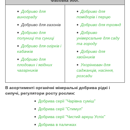
Фасовка 900г.
Добриво для
Добриво для
винограду
помідорів і перцю
Добриво для газонів
Добриво для троянд
Добриво для
Добриво
полуниці та суниці
універсальне для саду
та городу
Добриво для огірків і
кабачків
Добриво для
хвойників
Добриво для
плодових і ягідних
Укорінювач для
чагарників
саджанців, насіння,
розсади
В асортименті органічні мінеральні добрива рідкі і
сипучі, регулятори росту рослин:
Добрива серії "Чарівна суміш"
Добрива серії "Стимул"
Добрива серії "Чистий аркуш Успіх"
Добрива в паличках