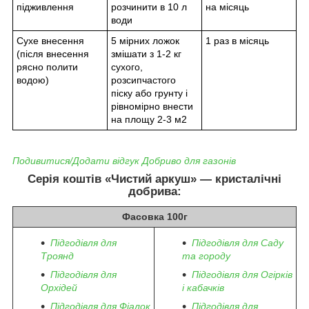
підживлення
розчинити в 10 л
на місяць
води
Сухе внесення
5 мірних ложок
1 раз в місяць
(після внесення
змішати з 1-2 кг
рясно полити
сухого,
водою)
розсипчастого
піску або грунту і
рівномірно внести
на площу 2-3 м2
Подивитися/Додати відгук Добриво для газонів
Серія коштів «Чистий аркуш» — кристалічні
добрива:
Фасовка 100г
Підгодівля для
Підгодівля для Саду
Троянд
та городу
Підгодівля для
Підгодівля для Огірків
Орхідей
і кабачків
Підгодівля для Фіалок
Підгодівля для