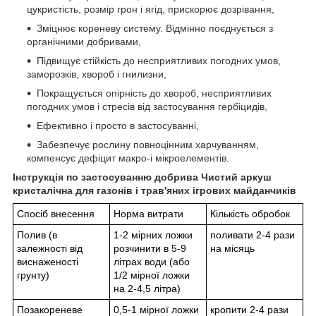
цукристість, розмір грон і ягід, прискорює дозрівання,
Зміцнює кореневу систему. Відмінно поєднується з
органічними добривами,
Підвищує стійкість до несприятливих погодних умов,
заморозків, хвороб і гнилизни,
Покращується опірність до хвороб, несприятливих
погодних умов і стресів від застосування гербіцидів,
Ефективно і просто в застосуванні,
Забезпечує рослину повноцінним харчуванням,
компенсує дефіцит макро-і мікроелементів.
Інструкція по застосуванню добрива Чистий аркуш
кристалічна для газонів і трав'яних ігрових майданчиків
Спосіб внесення
Норма витрати
Кількість обробок
Полив (в
1-2 мірних ложки
поливати 2-4 рази
залежності від
розчинити в 5-9
на місяць
виснаженості
літрах води (або
грунту)
1/2 мірної ложки
на 2-4,5 літра)
Позакореневе
0,5-1 мірної ложки
кропити 2-4 рази