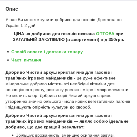
Опис
У нас Ви можете купити добриво для газонів. Доставка по
Україні 1-2 дні!
ЦІНА на добриво для газонів
вказана
ОПТОВА
при
ЗАГАЛЬНІЙ ЗАКУПІВЛЮ (в асортименті) від
350грн
.
Спосіб оплати і доставки товару
Часті питання
Добриво Чистий аркуш кристалічна для газонів і
трав'яних ігрових майданчиків
- це дуже ефективне
мінеральне добриво містить всі необхідні вітаміни для
повноцінного росту, розвитку рослин і мікро і макроелементи.
Не містить хлор. Добрива серії Чистий аркуш сприяє
утворенню значно більшого числа нових вегетативних пагонів
і підвищують опірність культури до хвороб.
Добриво Чистий аркуш кристалічна для газонів і
трав'яних ігрових майданчиків — являє собою ідеальне
добриво, що дає кращий результат:
Збільшує врожайність, зменшує осипання зав'язі,