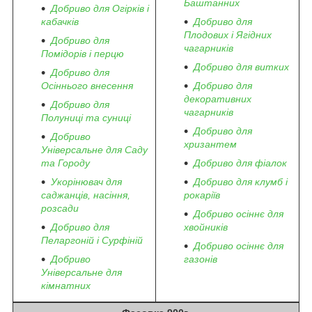
Баштанних
Добриво для Огірків і
кабачків
Добриво для
Плодових і Ягідних
Добриво для
чагарників
Помідорів і перцю
Добриво для витких
Добриво для
Осіннього внесення
Добриво для
декоративних
Добриво для
чагарників
Полуниці та суниці
Добриво для
Добриво
хризантем
Універсальне для Саду
та Городу
Добриво для фіалок
Укорінювач для
Добриво для клумб і
саджанців, насіння,
рокаріїв
розсади
Добриво осіннє для
Добриво для
хвойників
Пеларгоній і Сурфіній
Добриво осіннє для
Добриво
газонів
Універсальне для
кімнатних