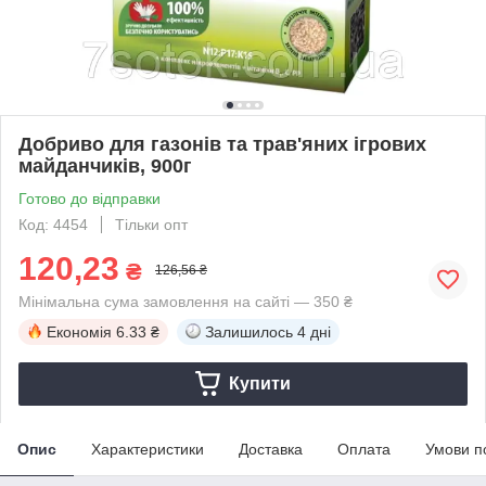
Добриво для газонів та трав'яних ігрових
майданчиків, 900г
Готово до відправки
Код: 4454
Тільки опт
120,23
₴
126,56 ₴
Мінімальна сума замовлення на сайті — 350 ₴
Економія
6.33 ₴
Залишилось
4 дні
Купити
Опис
Характеристики
Доставка
Оплата
Умови п