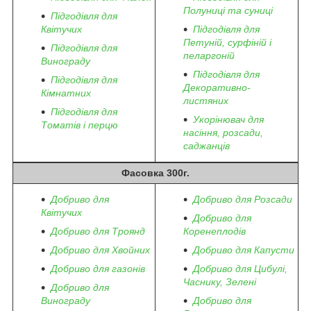
Полуниці та суниці
Підгодівля для
Квітучих
Підгодівля для
Петуній, сурфіній і
Підгодівля для
пеларгоній
Винограду
Підгодівля для
Підгодівля для
Декоративно-
Кімнатних
листяних
Підгодівля для
Укорінювач для
Томатів і перцю
насіння, розсади,
саджанців
Фасовка 300г.
Добриво для
Добриво для Розсади
Квітучих
Добриво для
Добриво для Троянд
Коренеплодів
Добриво для Хвойних
Добриво для Капусти
Добриво для газонів
Добриво для Цибулі,
Часнику, Зелені
Добриво для
Винограду
Добриво для