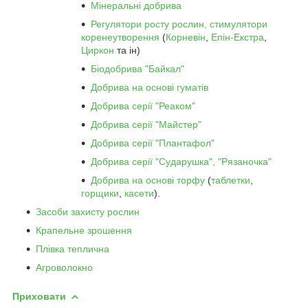
Мінеральні добрива
Регулятори росту рослин, стимулятори
коренеутворення
(
Корневін
,
Епін-Екстра
,
Циркон
та ін)
Біодобрива "Байкал"
Добрива на основі гуматів
Добрива серії "Реаком"
Добрива серії "Майстер"
Добрива серії "Плантафол"
Добрива серії "Сударушка", "Рязаночка"
Добрива на основі торфу
(
таблетки
,
горщики
,
касети
).
Засоби захисту рослин
Крапельне зрошення
Плівка теплична
Агроволокно
Приховати