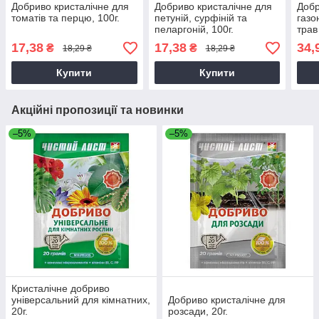
Добриво кристалічне для
Добриво кристалічне для
Добр
томатів та перцю, 100г.
петуній, сурфіній та
газо
пеларгоній, 100г.
трав
17,38
17,38
34,
₴
₴
18,29 ₴
18,29 ₴
Купити
Купити
Акційні пропозиції та новинки
–5%
–5%
Кристалічне добриво
універсальний для кімнатних,
Добриво кристалічне для
20г.
розсади, 20г.