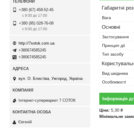
Габаритні ро
+380 (67) 458-52-45
с 9:00 до 17:00
Вага
+380 (95) 028-76-08
Основні
с 9:00 до 17:00
Застосування
http://7sotok.com.ua
Принцип дії
+380674585245
Тип засобу
+380674585245
Користувальн
Вид шкідника
вул. О. Блистіва, Ужгород, Україна
Особливості
Інформація д
Інтернет-супермаркет 7 СОТОК
Ціна:
5,30 ₴
Мінімальне зам
Євгеній