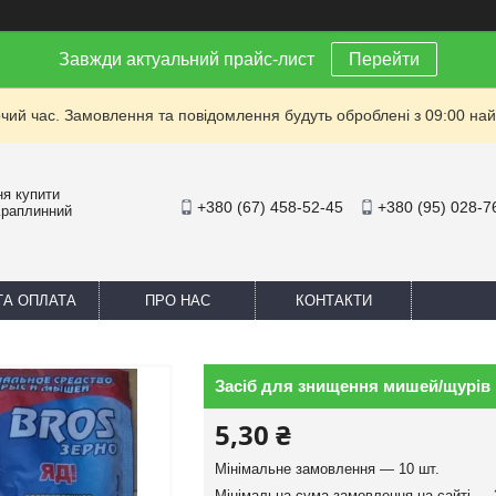
Завжди актуальний прайс-лист
Перейти
очий час. Замовлення та повідомлення будуть оброблені з 09:00 най
ня купити
+380 (67) 458-52-45
+380 (95) 028-7
Краплинний
ТА ОПЛАТА
ПРО НАС
КОНТАКТИ
Засіб для знищення мишей/щурів B
5,30 ₴
Мінімальне замовлення — 10 шт.
Мінімальна сума замовлення на сайті — 