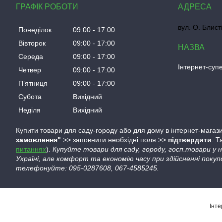
ГРАФІК РОБОТИ
вул. О. Блист
Понеділок
09:00
17:00
Вівторок
09:00
17:00
Середа
09:00
17:00
Інтернет-су
Четвер
09:00
17:00
Пʼятниця
09:00
17:00
Субота
Вихідний
Неділя
Вихідний
Купити товари для саду-городу або для дому в інтернет-магази
замовлення"
>> заповнити необхідні поля >>
підтвердити
. 
питаннях
).
Купуйте товари для саду, городу, госп.товари у
Україні, але комфорт та економію часу при здійсненні покуп
телефонуйте: 095-0287608, 067-4585245.