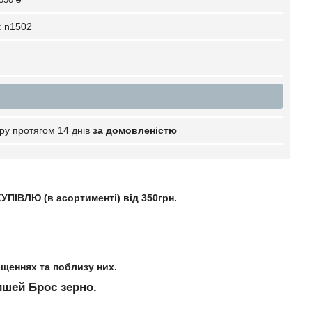
:
n1502
ру протягом 14 днів
за домовленістю
.
УПІВЛЮ (в асортименті) від
350грн
.
щеннях та поблизу них.
шей Брос зерно.