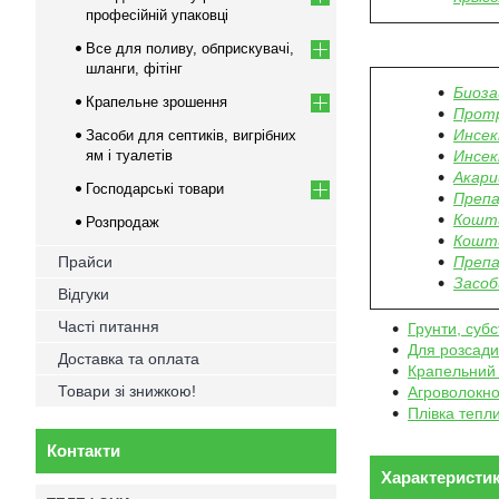
професійній упаковці
Все для поливу, обприскувачі,
шланги, фітінг
Биоз
Крапельне зрошення
Прот
Инсек
Засоби для септиків, вигрібних
ям і туалетів
Инсек
Акар
Господарські товари
Препа
Кошти
Розпродаж
Кошти
Прайси
Препа
Засоби
Відгуки
Часті питання
Грунти, субс
Для розсади
Доставка та оплата
Крапельний
Товари зі знижкою!
Агроволокн
Плівка тепл
Контакти
Характеристи