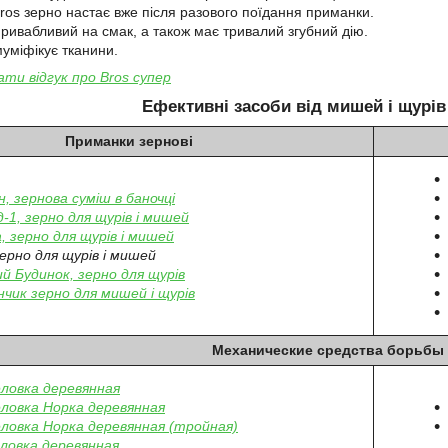
Bros зерно настає вже після разового поїдання приманки.
привабливий на смак, а також має тривалий згубний дію.
муміфікує тканини.
ти відгук про Bros супер
Ефективні засоби від мишей і щурів
Приманки зернові
н, зернова суміш в баночці
-1, зерно для щурів і мишей
а, зерно для щурів і мишей
зерно для щурів і мишей
й Будинок, зерно для щурів
нчик зерно для мишей і щурів
Механические средства борьбы 
овка деревянная
овка Норка деревянная
овка Норка деревянная (тройная)
ловка деревянная