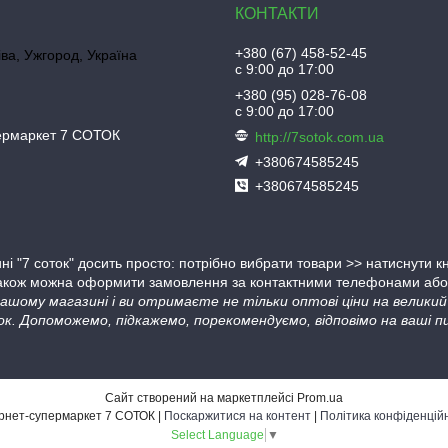
+380 (67) 458-52-45
іва, Ужгород, Україна
с 9:00 до 17:00
+380 (95) 028-76-08
с 9:00 до 17:00
пермаркет 7 СОТОК
http://7sotok.com.ua
+380674585245
+380674585245
ні "7 соток" досить просто: потрібно вибрати товари >> натиснути 
Також можна оформити замовлення за контактними телефонами або в
 нашому магазині і ви отримаєте не тільки оптові ціни на велик
ок. Допоможемо, підкажемо, порекомендуємо, відповімо на ваші пи
Сайт створений на маркетплейсі
Prom.ua
Інтернет-супермаркет 7 СОТОК |
Поскаржитися на контент
|
Політика конфіденцій
Select Language
▼