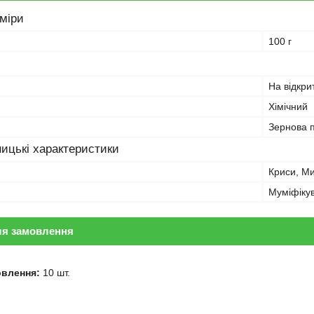
зміри
100 г
На відкри
Хімічний
Зернова 
ицькі характеристики
Криси, М
Муміфіку
ля замовлення
овлення:
10 шт.