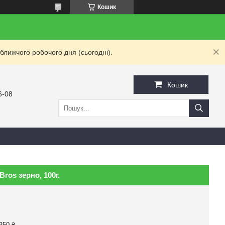
Кошик
ближчого робочого дня (сьогодні).
Кошик
6-08
ros зерно, 100г.
350 ₴