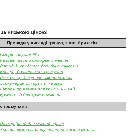
 за низькою ціною!
Принади у вигляді гранул, тіста, брикетів
Смерть щурам №1
Капкан, тесто для крыс и мышей
Ратид-1, средство борьбы с крысами
Багира, брикеты от грызунов
Bros супер для уничтожениея крыс
Зоокумарин от крыс и мышей
Шторм приманка для крыс и мышей
Крысин, яд для крыс и мышей
с грызунами
RaTrap (клей для мышей, крыс)
Ультразвуковой отпугиватель крыс и мышей