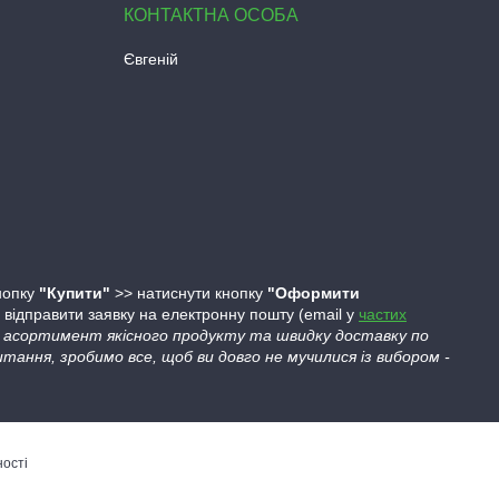
Євгеній
кнопку
"Купити"
>> натиснути кнопку
"Оформити
ідправити заявку на електронну пошту (email у
частих
ий асортимент якісного продукту та швидку доставку по
тання, зробимо все, щоб ви довго не мучилися із вибором -
ності