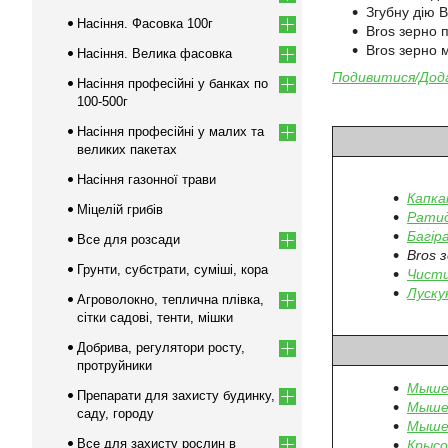
Згубну дію 
Насіння. Фасовка 100г
Bros зерно 
Bros зерно 
Насіння. Велика фасовка
Подивитися/Дода
Насіння професійні у банках по
100-500г
Насіння професійні у малих та
великих пакетах
Насіння газонної трави
Капка
Міцелій грибів
Ратид
Багір
Все для розсади
Bros 
Грунти, субстрати, суміші, кора
Чисти
Луску
Агроволокно, теплична плівка,
сітки садові, тенти, мішки
Добрива, регулятори росту,
протруйники
Мышел
Препарати для захисту будинку,
Мышел
саду, городу
Мышел
Все для захисту рослин в
Крысо