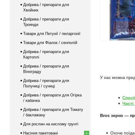
Добрива / препарати для
Хвойних
Добрива / препарати для
Троянди
Товари для Петунії / пеларгонії
Товари для Фіалок / сенполій
Добрива / препарати для
Картоплі
Добрива / препарати для
Вінограду
У нас можна прид
Добрива / препарати для
Полуниці / суниці
Добрива / препарати для Огірка
Спосі
/ кабачка
Часті
Добрива / препарати для Томату
/ баклажану
Bros зерно — п
Для рослин на кислому грунті
Охоче поїда
Насіння пакетовані