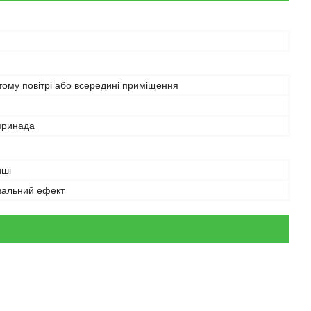
тому повітрі або всередині приміщення
принада
иші
вальний ефект