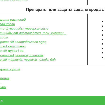
Препараты для защиты сада, огорода с 
ащита растений
равители
то-фунгициды универсальные
тициды от листовертки, тли, гусениц...
ициды
рати від колорадського жука
 від капустянки
 від мурах і ос
рати від равликів, слимаків
 від тарганів, прусаків, клопів, бліх
трати, суміші
 полив
о
ична
ки