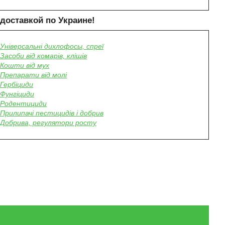
доставкой по Украине!
Універсальні дихлофосы, спреї
Засоби від комарів, кліщів
Кошти від мух
Препарати від молі
Гербіциди
Фунгіциди
Родентициди
Прилипачі пестицидів і добрив
Добрива, регулятори росту