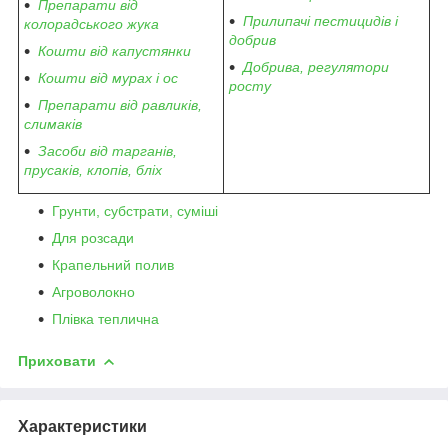
Препарати від
Прилипачі пестицидів і
колорадського жука
добрив
Кошти від капустянки
Добрива, регулятори
Кошти від мурах і ос
росту
Препарати від равликів,
слимаків
Засоби від тарганів,
прусаків, клопів, бліх
Грунти, субстрати, суміші
Для розсади
Крапельний полив
Агроволокно
Плівка теплична
Приховати
Характеристики