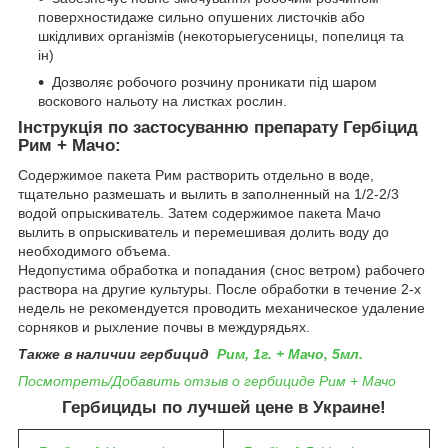
поверхностидаже сильно опушених листочків або
шкідливих організмів (некоторыегусеницы, попелиця та
ін)
Дозволяє робочого розчину проникати під шаром
воскового нальоту на листках рослин.
Інструкція по застосуванню препарату Гербіцид
Рим + Мачо:
Содержимое пакета Рим растворить отдельно в воде,
тщательно размешать и вылить в заполненный на 1/2-2/3
водой опрыскиватель. Затем содержимое пакета Мачо
вылить в опрыскиватель и перемешивая долить воду до
необходимого объема.
Недопустима обработка и попадания (снос ветром) рабочего
раствора на другие культуры. После обработки в течение 2-х
недель не рекомендуется проводить механическое удаление
сорняков и рыхление почвы в междурядьях.
Также в наличии гербицид
Рим, 1г. + Мачо, 5мл.
Посмотреть/Добавить отзыв о гербициде
Рим + Мачо
Гербициды по лучшей цене в Украине!