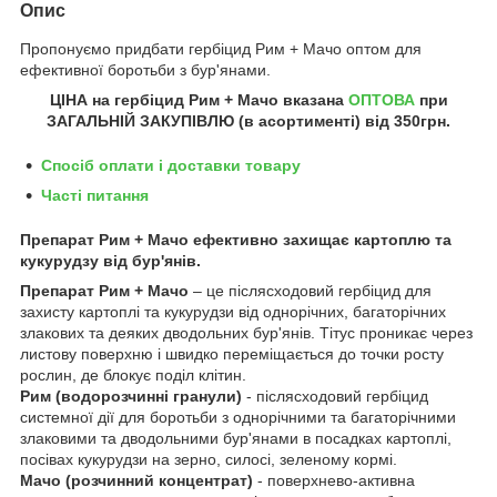
Опис
Пропонуємо придбати гербіцид
Рим + Мачо
оптом для
ефективної боротьби з бур'янами.
ЦІНА на гербіцид
Рим + Мачо
вказана
ОПТОВА
при
ЗАГАЛЬНІЙ ЗАКУПІВЛЮ (в асортименті) від 350грн.
Спосіб оплати і доставки товару
Часті питання
Препарат Рим + Мачо
ефективно захищає картоплю та
кукурудзу від бур'янів.
Препарат Рим + Мачо
– це післясходовий гербіцид для
захисту картоплі та кукурудзи від однорічних, багаторічних
злакових та деяких дводольних бур'янів. Тітус проникає через
листову поверхню і швидко переміщається до точки росту
рослин, де блокує поділ клітин.
Рим (водорозчинні гранули)
- післясходовий гербіцид
системної дії для боротьби з однорічними та багаторічними
злаковими та дводольними бур'янами в посадках картоплі,
посівах кукурудзи на зерно, силосі, зеленому кормі.
Мачо (розчинний концентрат)
- поверхнево-активна