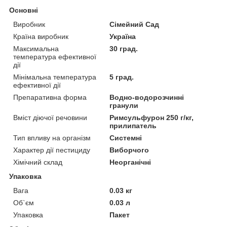
Основні
Виробник
Сімейний Сад
Країна виробник
Україна
Максимальна
30 град.
температура ефективної
дії
Мінімальна температура
5 град.
ефективної дії
Препаративна форма
Водно-водорозчинні
гранули
Вміст діючої речовини
Римсульфурон 250 г/кг,
прилипатель
Тип впливу на організм
Системні
Характер дії пестициду
Виборчого
Хімічний склад
Неорганічні
Упаковка
Вага
0.03 кг
Об`єм
0.03 л
Упаковка
Пакет