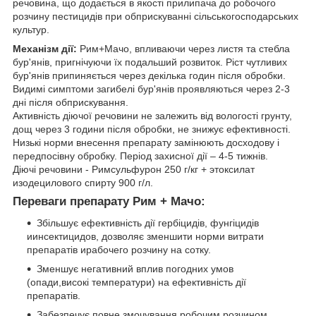
речовина, що додається в якості прилипача до робочого
розчину пестицидів при обприскуванні сільськогосподарських
культур.
Механізм дії:
Рим+Мачо, впливаючи через листя та стебла
бур'янів, пригнічуючи їх подальший розвиток. Ріст чутливих
бур'янів припиняється через декілька годин після обробки.
Видимі симптоми загибелі бур'янів проявляються через 2-3
дні після обприскування.
Активність діючої речовини не залежить від вологості грунту,
дощ через 3 години після обробки, не знижує ефективності.
Низькі норми внесення препарату замінюють досходову і
передпосівну обробку. Період захисної дії – 4-5 тижнів.
Діючі речовини - Римсульфурон 250 г/кг + этоксилат
изодецилового спирту 900 г/л.
Переваги препарату Рим + Мачо:
Збільшує ефективність дії гербіцидів, фунгіцидів
иинсектицидов, дозволяє зменшити норми витрати
препаратів ирабочего розчину на сотку.
Зменшує негативний вплив погодних умов
(опади,високі температури) на ефективність дії
препаратів.
Забезпечує повне змочування робочим розчином