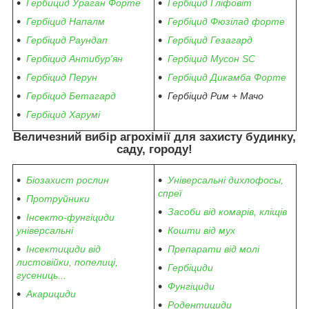
Гербицид Ураган Форте
Гербіцид Гліфовіт
Гербіцид Напалм
Гербіцид Фюзілад форте
Гербіцид Раундап
Гербіцид Гезагард
Гербіцид Антибур'ян
Гербіцид Мусон SC
Гербіцид Перун
Гербіцид Дикамба Форте
Гербіцид Бетагард
Гербіцид Рим + Мачо
Гербіцид Харумі
Величезний вибір агрохімії
для захисту будинку,
саду, городу
!
Біозахист рослин
Універсальні дихлофосы,
спреї
Протруйники
Засоби від комарів, кліщів
Інсекто-фунгіциди
універсальні
Кошти від мух
Інсектициди від
Препарати від молі
листовійки, попелиці,
Гербіциди
гусениць...
Фунгіциди
Акарициди
Родентициди