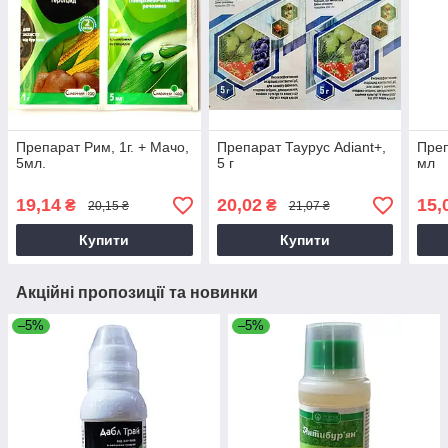
Препарат Рим, 1г. + Мачо,
Препарат Таурус Adiant+,
Преп
5мл.
5 г
мл
19,14
20,02
15,
₴
₴
20,15 ₴
21,07 ₴
Купити
Купити
Акційні пропозиції та новинки
–5%
–5%