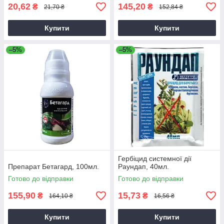
20,62
145,20
₴
₴
21,70 ₴
152,84 ₴
Купити
Купити
–5%
–5%
Гербіцид системної дії
Препарат Бетагард, 100мл.
Раундап, 40мл.
Готово до відправки
Готово до відправки
155,90
15,73
₴
₴
164,10 ₴
16,56 ₴
Купити
Купити