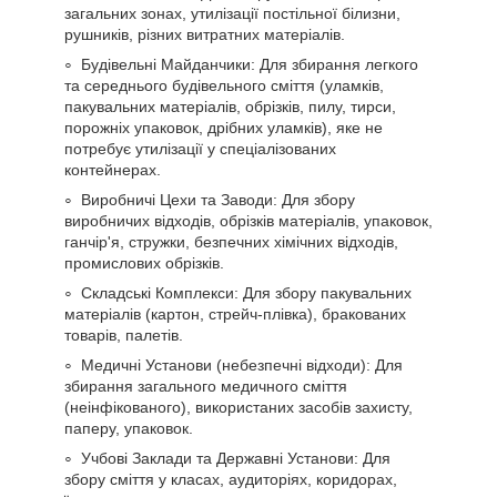
загальних зонах, утилізації постільної білизни,
рушників, різних витратних матеріалів.
Будівельні Майданчики: Для збирання легкого
та середнього будівельного сміття (уламків,
пакувальних матеріалів, обрізків, пилу, тирси,
порожніх упаковок, дрібних уламків), яке не
потребує утилізації у спеціалізованих
контейнерах.
Виробничі Цехи та Заводи: Для збору
виробничих відходів, обрізків матеріалів, упаковок,
ганчір'я, стружки, безпечних хімічних відходів,
промислових обрізків.
Складські Комплекси: Для збору пакувальних
матеріалів (картон, стрейч-плівка), бракованих
товарів, палетів.
Медичні Установи (небезпечні відходи): Для
збирання загального медичного сміття
(неінфікованого), використаних засобів захисту,
паперу, упаковок.
Учбові Заклади та Державні Установи: Для
збору сміття у класах, аудиторіях, коридорах,