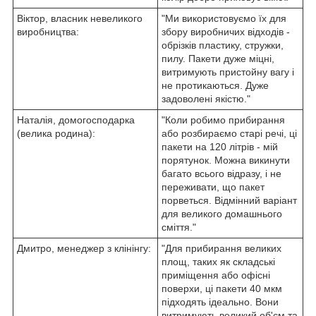
Віктор, власник невеликого
"Ми використовуємо їх для
виробництва:
збору виробничих відходів -
обрізків пластику, стружки,
пилу. Пакети дуже міцні,
витримують пристойну вагу і
не протикаються. Дуже
задоволені якістю."
Наталія, домогосподарка
"Коли робимо прибирання
(велика родина):
або розбираємо старі речі, ці
пакети на 120 літрів - мій
порятунок. Можна викинути
багато всього відразу, і не
переживати, що пакет
порветься. Відмінний варіант
для великого домашнього
сміття."
Дмитро, менеджер з клінінгу:
"Для прибирання великих
площ, таких як складські
приміщення або офісні
поверхи, ці пакети 40 мкм
підходять ідеально. Вони
витримують великий об'єм та