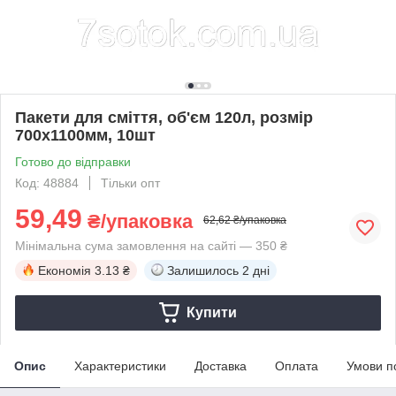
Пакети для сміття, об'єм 120л, розмір
700х1100мм, 10шт
Готово до відправки
Код: 48884
Тільки опт
59,49
₴/упаковка
62,62 ₴/упаковка
Мінімальна сума замовлення на сайті — 350 ₴
Економія
3.13 ₴
Залишилось
2 дні
Купити
Опис
Характеристики
Доставка
Оплата
Умови п