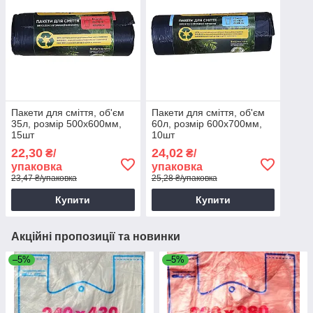
Пакети для сміття, об'єм
Пакети для сміття, об'єм
35л, розмір 500х600мм,
60л, розмір 600х700мм,
15шт
10шт
22,30
24,02
₴/
₴/
упаковка
упаковка
23,47 ₴/упаковка
25,28 ₴/упаковка
Купити
Купити
Акційні пропозиції та новинки
–5%
–5%