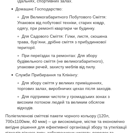
їдальнях, спортивних залах.
Домашнє Господарство:
Для Великогабаритного Побутового Сміття:
Упаковок від побутової техніки, старих ковдр,
одягу, при ремонті квартири чи будинку.
Для Садового Сміття: Гілки, листя, скошена
трава, бур'яни, дрібне сміття з прибудинкової
території.
При переїздах та ремонтах: Для збору
будівельного сміття (не великогабаритного),
упаковки речей, захисту меблів від пилу.
Служби Прибирання та Клінінгу:
Для збору сміття у великих приміщеннях,
торгових залах, виробничих цехах після заходів.
Для підтримки чистоти у громадських зонах з
високим потоком людей та великим обсягом
відходів.
Поліетиленові сміттєві пакети чорного кольору (120л,
700х1100мм, 40 мкм) – це високоміцне, містке та економічно
вигідне рішення для ефективної організації збору та утилізації
відходів різного типу, забезпечуючи чистоту, порядок та