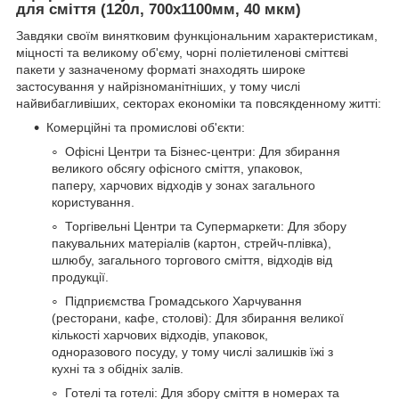
для сміття (120л, 700х1100мм, 40 мкм)
Завдяки своїм винятковим функціональним характеристикам,
міцності та великому об'єму, чорні поліетиленові сміттєві
пакети у зазначеному форматі знаходять широке
застосування у найрізноманітніших, у тому числі
найвибагливіших, секторах економіки та повсякденному житті:
Комерційні та промислові об'єкти:
Офісні Центри та Бізнес-центри: Для збирання
великого обсягу офісного сміття, упаковок,
паперу, харчових відходів у зонах загального
користування.
Торгівельні Центри та Супермаркети: Для збору
пакувальних матеріалів (картон, стрейч-плівка),
шлюбу, загального торгового сміття, відходів від
продукції.
Підприємства Громадського Харчування
(ресторани, кафе, столові): Для збирання великої
кількості харчових відходів, упаковок,
одноразового посуду, у тому числі залишків їжі з
кухні та з обідніх залів.
Готелі та готелі: Для збору сміття в номерах та