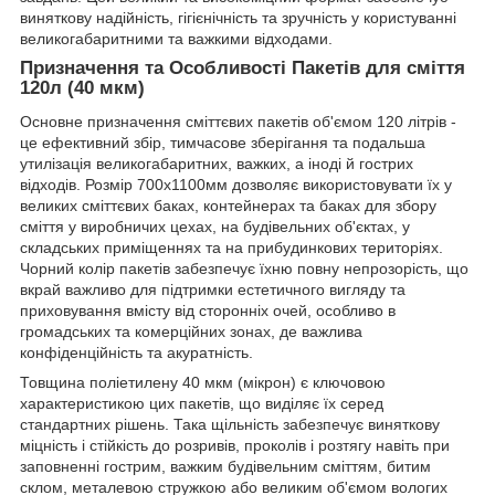
виняткову надійність, гігієнічність та зручність у користуванні
великогабаритними та важкими відходами.
Призначення та Особливості Пакетів для сміття
120л (40 мкм)
Основне призначення сміттєвих пакетів об'ємом 120 літрів -
це ефективний збір, тимчасове зберігання та подальша
утилізація великогабаритних, важких, а іноді й гострих
відходів. Розмір 700х1100мм дозволяє використовувати їх у
великих сміттєвих баках, контейнерах та баках для збору
сміття у виробничих цехах, на будівельних об'єктах, у
складських приміщеннях та на прибудинкових територіях.
Чорний колір пакетів забезпечує їхню повну непрозорість, що
вкрай важливо для підтримки естетичного вигляду та
приховування вмісту від сторонніх очей, особливо в
громадських та комерційних зонах, де важлива
конфіденційність та акуратність.
Товщина поліетилену 40 мкм (мікрон) є ключовою
характеристикою цих пакетів, що виділяє їх серед
стандартних рішень. Така щільність забезпечує виняткову
міцність і стійкість до розривів, проколів і розтягу навіть при
заповненні гострим, важким будівельним сміттям, битим
склом, металевою стружкою або великим об'ємом вологих