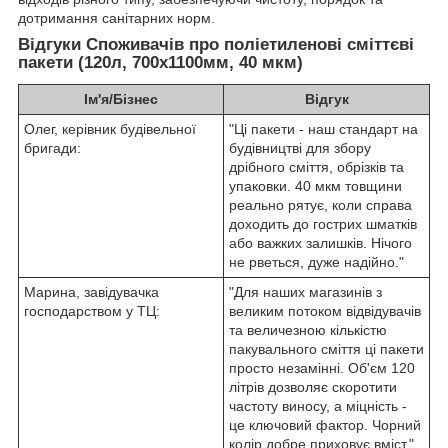
дотримання санітарних норм.
Відгуки Споживачів про поліетиленові сміттєві
пакети (120л, 700х1100мм, 40 мкм)
Ім'я/Бізнес
Відгук
Олег, керівник будівельної
"Ці пакети - наш стандарт на
бригади:
будівництві для збору
дрібного сміття, обрізків та
упаковки. 40 мкм товщини
реально рятує, коли справа
доходить до гострих шматків
або важких залишків. Нічого
не рветься, дуже надійно."
Марина, завідувачка
"Для наших магазинів з
господарством у ТЦ:
великим потоком відвідувачів
та величезною кількістю
пакувального сміття ці пакети
просто незамінні. Об'єм 120
літрів дозволяє скоротити
частоту виносу, а міцність -
це ключовий фактор. Чорний
колір добре приховує вміст."