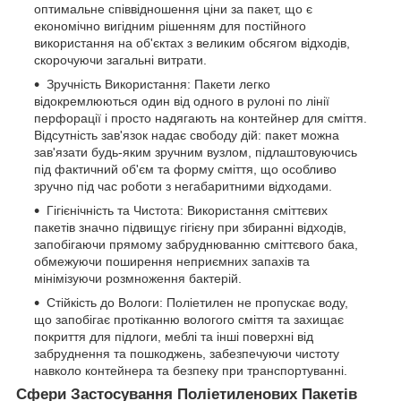
оптимальне співвідношення ціни за пакет, що є
економічно вигідним рішенням для постійного
використання на об'єктах з великим обсягом відходів,
скорочуючи загальні витрати.
Зручність Використання: Пакети легко
відокремлюються один від одного в рулоні по лінії
перфорації і просто надягають на контейнер для сміття.
Відсутність зав'язок надає свободу дій: пакет можна
зав'язати будь-яким зручним вузлом, підлаштовуючись
під фактичний об'єм та форму сміття, що особливо
зручно під час роботи з негабаритними відходами.
Гігієнічність та Чистота: Використання сміттєвих
пакетів значно підвищує гігієну при збиранні відходів,
запобігаючи прямому забруднюванню сміттєвого бака,
обмежуючи поширення неприємних запахів та
мінімізуючи розмноження бактерій.
Стійкість до Вологи: Поліетилен не пропускає воду,
що запобігає протіканню вологого сміття та захищає
покриття для підлоги, меблі та інші поверхні від
забруднення та пошкоджень, забезпечуючи чистоту
навколо контейнера та безпеку при транспортуванні.
Сфери Застосування Поліетиленових Пакетів