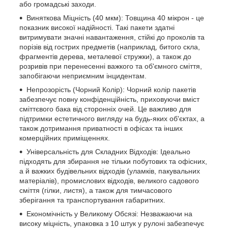
або громадські заходи.
Виняткова Міцність (40 мкм): Товщина 40 мікрон - це
показник високої надійності. Такі пакети здатні
витримувати значні навантаження, стійкі до проколів та
порізів від гострих предметів (наприклад, битого скла,
фрагментів дерева, металевої стружки), а також до
розривів при перенесенні важкого та об'ємного сміття,
запобігаючи неприємним інцидентам.
Непрозорість (Чорний Колір): Чорний колір пакетів
забезпечує повну конфіденційність, приховуючи вміст
сміттєвого бака від сторонніх очей. Це важливо для
підтримки естетичного вигляду на будь-яких об'єктах, а
також дотримання приватності в офісах та інших
комерційних приміщеннях.
Універсальність для Складних Відходів: Ідеально
підходять для збирання не тільки побутових та офісних,
а й важких будівельних відходів (уламків, пакувальних
матеріалів), промислових відходів, великого садового
сміття (гілки, листя), а також для тимчасового
зберігання та транспортування габаритних.
Економічність у Великому Обсязі: Незважаючи на
високу міцність, упаковка з 10 штук у рулоні забезпечує