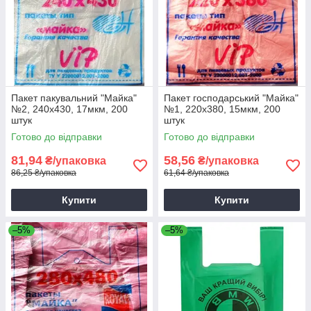
Пакет пакувальний "Майка"
Пакет господарський "Майка"
№2, 240х430, 17мкм, 200
№1, 220х380, 15мкм, 200
штук
штук
Готово до відправки
Готово до відправки
81,94
58,56
₴/упаковка
₴/упаковка
86,25 ₴/упаковка
61,64 ₴/упаковка
Купити
Купити
–5%
–5%