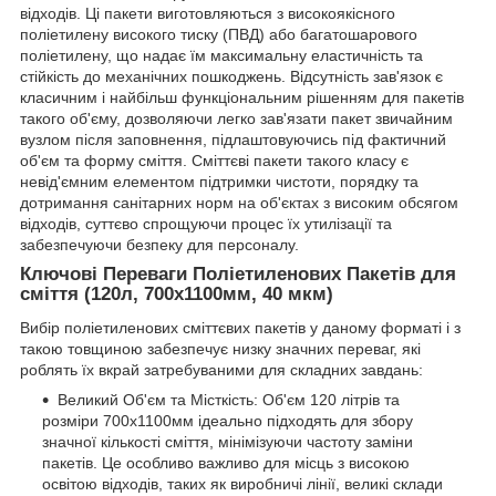
відходів. Ці пакети виготовляються з високоякісного
поліетилену високого тиску (ПВД) або багатошарового
поліетилену, що надає їм максимальну еластичність та
стійкість до механічних пошкоджень. Відсутність зав'язок є
класичним і найбільш функціональним рішенням для пакетів
такого об'єму, дозволяючи легко зав'язати пакет звичайним
вузлом після заповнення, підлаштовуючись під фактичний
об'єм та форму сміття. Сміттєві пакети такого класу є
невід'ємним елементом підтримки чистоти, порядку та
дотримання санітарних норм на об'єктах з високим обсягом
відходів, суттєво спрощуючи процес їх утилізації та
забезпечуючи безпеку для персоналу.
Ключові Переваги Поліетиленових Пакетів для
сміття (120л, 700х1100мм, 40 мкм)
Вибір поліетиленових сміттєвих пакетів у даному форматі і з
такою товщиною забезпечує низку значних переваг, які
роблять їх вкрай затребуваними для складних завдань:
Великий Об'єм та Місткість: Об'єм 120 літрів та
розміри 700х1100мм ідеально підходять для збору
значної кількості сміття, мінімізуючи частоту заміни
пакетів. Це особливо важливо для місць з високою
освітою відходів, таких як виробничі лінії, великі склади