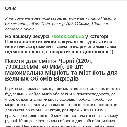
Опис
У нашому інтернет-магазині ви можете купити Пакети
для сміття, об'єм 120л, розмір 700х1100мм, 10шт за
оптовою ціною.
На нашому ресурсі
7sotok.com.ua
у категорії
Пакети поліетиленові пакувальні - достатньо
великий асортимент таких товарів зі знижками
відмінної якості, з оперативною доставкою ))
Пакети для сміття Чорні (120л,
700х1100мм, 40 мкм), 10 шт:
Максимальна Міцність та Місткість для
Великих Об'ємів Відходів
В умовах промислових підприємств, великих офісних центрів,
будівельних майданчиків або великих домогосподарств, де
утворюється значна кількість відходів, необхідні особливо
міцні та місткі пакети для сміття. Чорні поліетиленові пакети
для сміття об'ємом 120 літрів, розміром 700х1100мм і
вражаючою товщиною 40 мкм, що постачаються в зручному
рулоні 10 штук, є ідеальним вибором для найвибагливіших
завдань. Цей великий та високоміцний формат забезпечує