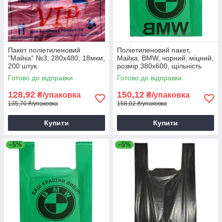
Пакет поліетиленовий
Поліетиленовий пакет,
"Майка" №3, 280х480, 18мкм,
Майка, BMW, чорний, міцний,
200 штук
розмір 380х600, щільність
85мкм, 50шт
Готово до відправки
Готово до відправки
128,92
150,12
₴/упаковка
₴/упаковка
135,70 ₴/упаковка
158,02 ₴/упаковка
Купити
Купити
–5%
–5%