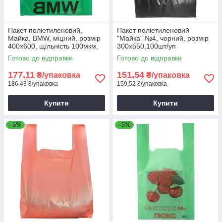
Пакет поліетиленовий,
Пакет поліетиленовий
Майка, BMW, міцний, розмір
"Майка" №4, чорний, розмір
400х600, щільність 100мкм,
300х550,100шт/уп
50шт
Готово до відправки
Готово до відправки
177,11
151,54
₴/упаковка
₴/упаковка
186,43 ₴/упаковка
159,52 ₴/упаковка
Купити
Купити
–5%
–5%