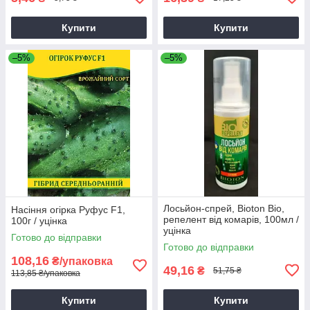
Купити
Купити
–5%
–5%
Лосьйон-спрей, Bioton Bio,
Насіння огірка Руфус F1,
репелент від комарів, 100мл /
100г / уцінка
уцінка
Готово до відправки
Готово до відправки
108,16
₴/упаковка
49,16
₴
51,75 ₴
113,85 ₴/упаковка
Купити
Купити