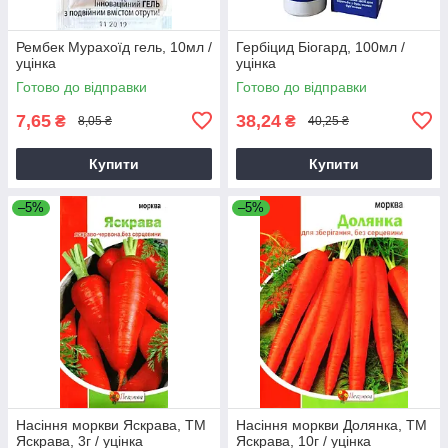
Рембек Мурахоїд гель, 10мл /
Гербіцид Біогард, 100мл /
уцінка
уцінка
Готово до відправки
Готово до відправки
7,65
38,24
₴
₴
8,05 ₴
40,25 ₴
Купити
Купити
–5%
–5%
Насіння моркви Яскрава, ТМ
Насіння моркви Долянка, ТМ
Яскрава, 3г / уцінка
Яскрава, 10г / уцінка