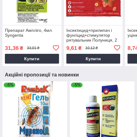
Препарат Ампліго, 4мл.
Інсектицид+прилипач і
Інсе
Syngenta
фунгіцид+стимулятор
уцін
рятувальник Полуниця, 2
пакети, 3мл+10мл
31,36
9,61
8,7
₴
₴
33,01 ₴
10,12 ₴
Купити
Купити
Акційні пропозиції та новинки
–5%
–5%