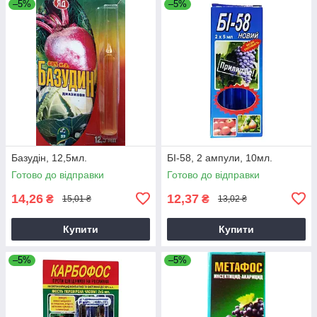
–5%
–5%
Базудін, 12,5мл.
БІ-58, 2 ампули, 10мл.
Готово до відправки
Готово до відправки
14,26
12,37
₴
₴
15,01 ₴
13,02 ₴
Купити
Купити
–5%
–5%