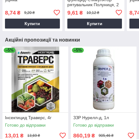
рятувальник Полуниця, 2
пакети, 3мл+10мл
8,74
9,61
8,7
₴
₴
9,20 ₴
10,12 ₴
Купити
Купити
Акційні пропозиції та новинки
–5%
–5%
Інсектицид Траверс, 4г
ЗЗР Нурелл-д, 1л
Готово до відправки
Готово до відправки
13,01
860,19
₴
₴
13,69 ₴
905,46 ₴