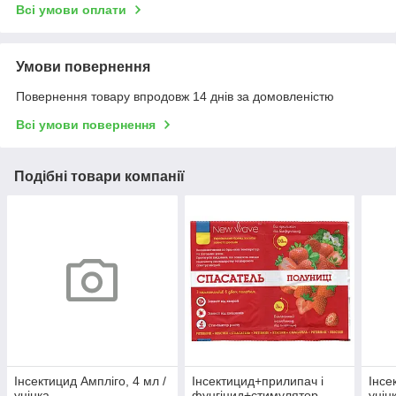
Всі умови оплати
Умови повернення
Повернення товару впродовж 14 днів за домовленістю
Всі умови повернення
Подібні товари компанії
Інсектицид Ампліго, 4 мл /
Інсектицид+прилипач і
Інсе
уцінка
фунгіцид+стимулятор
уцін