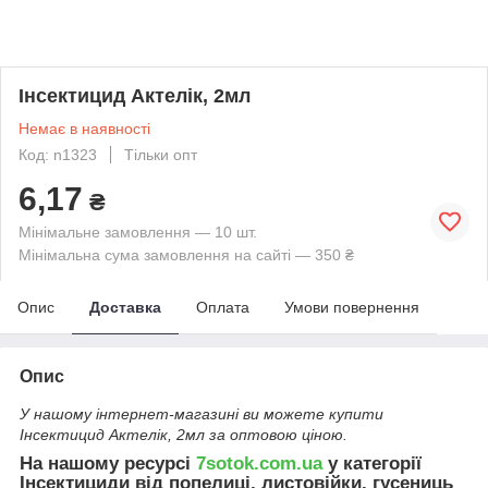
Інсектицид Актелік, 2мл
Немає в наявності
Код: n1323
Тільки опт
6,17
₴
Мінімальне замовлення — 10 шт.
Мінімальна сума замовлення на сайті — 350 ₴
Опис
Доставка
Оплата
Умови повернення
Опис
У нашому інтернет-магазині ви можете купити
Інсектицид Актелік, 2мл за оптовою ціною.
На нашому ресурсі
7sotok.com.ua
у категорії
Інсектициди від попелиці, листовійки, гусениць