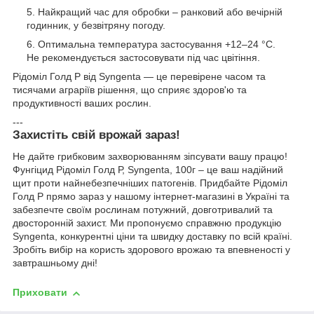
Найкращий час для обробки – ранковий або вечірній
годинник, у безвітряну погоду.
Оптимальна температура застосування +12–24 °С.
Не рекомендується застосовувати під час цвітіння.
Рідоміл Голд Р від Syngenta — це перевірене часом та
тисячами аграріїв рішення, що сприяє здоров'ю та
продуктивності ваших рослин.
---
Захистіть свій врожай зараз!
Не дайте грибковим захворюванням зіпсувати вашу працю!
Фунгіцид Рідоміл Голд Р, Syngenta, 100г – це ваш надійний
щит проти найнебезпечніших патогенів. Придбайте Рідоміл
Голд Р прямо зараз у нашому інтернет-магазині в Україні та
забезпечте своїм рослинам потужний, довготривалий та
двосторонній захист. Ми пропонуємо справжню продукцію
Syngenta, конкурентні ціни та швидку доставку по всій країні.
Зробіть вибір на користь здорового врожаю та впевненості у
завтрашньому дні!
Приховати