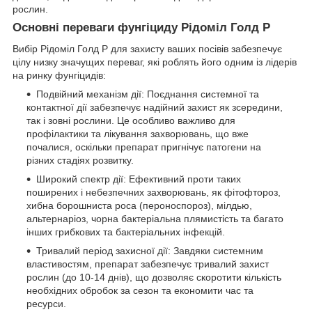
рослин.
Основні переваги фунгіциду Рідоміл Голд Р
Вибір Рідоміл Голд Р для захисту ваших посівів забезпечує
цілу низку значущих переваг, які роблять його одним із лідерів
на ринку фунгіцидів:
Подвійний механізм дії: Поєднання системної та
контактної дії забезпечує надійний захист як зсередини,
так і зовні рослини. Це особливо важливо для
профілактики та лікування захворювань, що вже
почалися, оскільки препарат пригнічує патогени на
різних стадіях розвитку.
Широкий спектр дії: Ефективний проти таких
поширених і небезпечних захворювань, як фітофтороз,
хибна борошниста роса (пероноспороз), мілдью,
альтернаріоз, чорна бактеріальна плямистість та багато
інших грибкових та бактеріальних інфекцій.
Тривалий період захисної дії: Завдяки системним
властивостям, препарат забезпечує тривалий захист
рослин (до 10-14 днів), що дозволяє скоротити кількість
необхідних обробок за сезон та економити час та
ресурси.