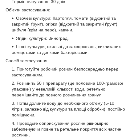
Термін очікування: 30 днів.
Об'єкти застосування:
Овочеві культури: Картопля, томати (відкритий та
закритий ґрунт), огірки (відкритий та закритий ґрунт),
цибуля (крім на перо), кавуни.
Ягідні культури: Виноград.
І інші культури, схильні до захворювань, викликаних
ооміцетами та деякими бактеріозами.
Спосіб застосування:
Приготуйте робочий розчин безпосередньо перед
застосуванням.
Розчиніть 50 г препарату (це половина 100-грамової
упаковки) у невеликій кількості води, ретельно
перемішайте до повного розчинення гранул.
Потім долийте воду до необхідного об'єму (5-10
літрів, залежно від культури та площі обробки), постійно
помішуючи.
Проводьте обприскування рослин рівномірно,
забезпечуючи повне та ретельне покриття всіх частин
рослини.