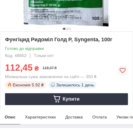
Фунгіцид Ридоміл Голд Р, Syngenta, 100г
Готово до відправки
Код: 48852
Тільки опт
112,45
₴
118,37 ₴
Мінімальна сума замовлення на сайті — 350 ₴
Економія
5.92 ₴
Залишилось
1 день
Купити
Опис
Характеристики
Доставка
Оплата
Умови п