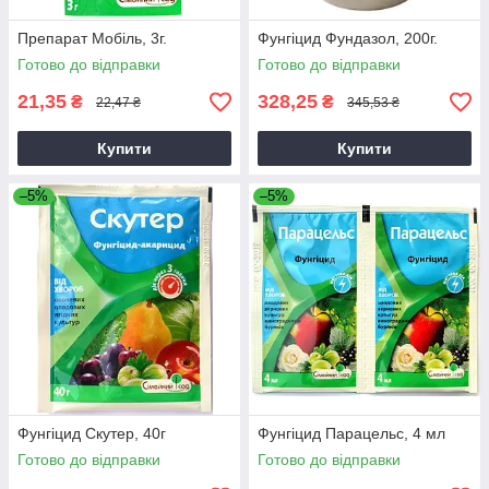
Препарат Мобіль, 3г.
Фунгіцид Фундазол, 200г.
Готово до відправки
Готово до відправки
21,35
328,25
₴
₴
22,47 ₴
345,53 ₴
Купити
Купити
–5%
–5%
Фунгіцид Скутер, 40г
Фунгіцид Парацельс, 4 мл
Готово до відправки
Готово до відправки