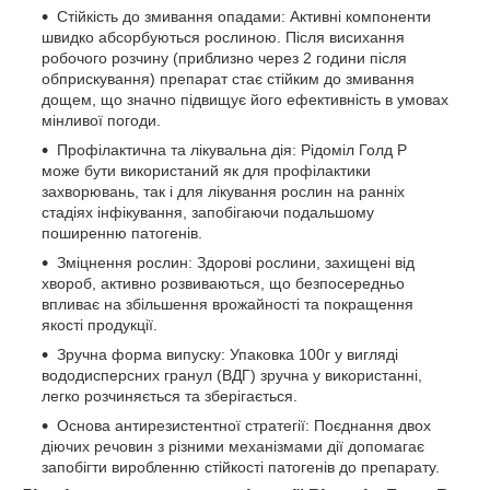
Стійкість до змивання опадами: Активні компоненти
швидко абсорбуються рослиною. Після висихання
робочого розчину (приблизно через 2 години після
обприскування) препарат стає стійким до змивання
дощем, що значно підвищує його ефективність в умовах
мінливої погоди.
Профілактична та лікувальна дія: Рідоміл Голд Р
може бути використаний як для профілактики
захворювань, так і для лікування рослин на ранніх
стадіях інфікування, запобігаючи подальшому
поширенню патогенів.
Зміцнення рослин: Здорові рослини, захищені від
хвороб, активно розвиваються, що безпосередньо
впливає на збільшення врожайності та покращення
якості продукції.
Зручна форма випуску: Упаковка 100г у вигляді
вододисперсних гранул (ВДГ) зручна у використанні,
легко розчиняється та зберігається.
Основа антирезистентної стратегії: Поєднання двох
діючих речовин з різними механізмами дії допомагає
запобігти виробленню стійкості патогенів до препарату.