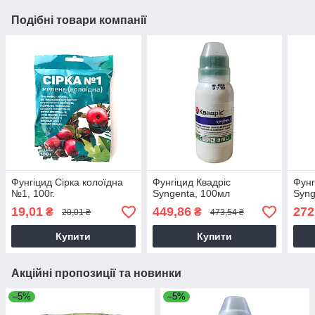
Подібні товари компанії
Фунгіцид Сірка колоїдна
Фунгіцид Квадріс
Фунг
№1, 100г.
Syngenta, 100мл
Syng
19,01
449,86
272
₴
₴
20,01 ₴
473,54 ₴
Купити
Купити
Акційні пропозиції та новинки
–5%
–5%