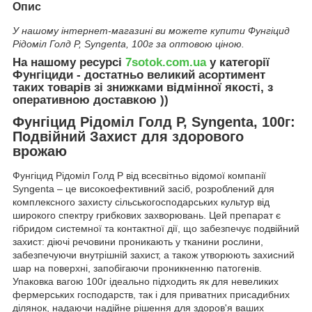
Опис
У нашому інтернет-магазині ви можете купити Фунгіцид
Рідоміл Голд Р, Syngenta, 100г за оптовою ціною.
На нашому ресурсі
7sotok.com.ua
у категорії
Фунгіциди - достатньо великий асортимент
таких товарів зі знижками відмінної якості, з
оперативною доставкою ))
Фунгіцид Рідоміл Голд Р, Syngenta, 100г:
Подвійний Захист для здорового
врожаю
Фунгіцид Рідоміл Голд Р від всесвітньо відомої компанії
Syngenta – це високоефективний засіб, розроблений для
комплексного захисту сільськогосподарських культур від
широкого спектру грибкових захворювань. Цей препарат є
гібридом системної та контактної дії, що забезпечує подвійний
захист: діючі речовини проникають у тканини рослини,
забезпечуючи внутрішній захист, а також утворюють захисний
шар на поверхні, запобігаючи проникненню патогенів.
Упаковка вагою 100г ідеально підходить як для невеликих
фермерських господарств, так і для приватних присадибних
ділянок, надаючи надійне рішення для здоров'я ваших