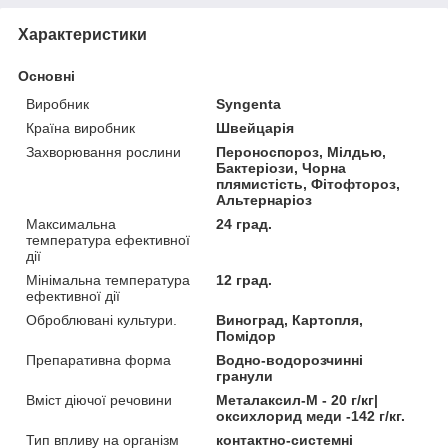
Характеристики
Основні
Виробник
Syngenta
Країна виробник
Швейцарія
Захворювання рослини
Пероноспороз, Мілдью,
Бактеріози, Чорна
плямистість, Фітофтороз,
Альтернаріоз
Максимальна
24 град.
температура ефективної
дії
Мінімальна температура
12 град.
ефективної дії
Оброблювані культури.
Виноград, Картопля,
Помідор
Препаративна форма
Водно-водорозчинні
гранули
Вміст діючої речовини
Металаксил-М - 20 г/кг|
оксихлорид меди -142 г/кг.
Тип впливу на організм
контактно-системні