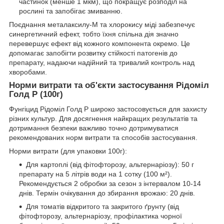
частинок (менше 1 мкм), що покращує розподіл на
рослині та запобігає змиванню.
Поєднання металаксилу-М та хлорокису міді забезпечує
синергетичний ефект, тобто їхня спільна дія значно
перевершує ефект від кожного компонента окремо. Це
допомагає запобігти розвитку стійкості патогенів до
препарату, надаючи надійний та тривалий контроль над
хворобами.
Норми витрати та об'єкти застосування Рідоміл
Голд Р (100г)
Фунгіцид Рідоміл Голд Р широко застосовується для захисту
різних культур. Для досягнення найкращих результатів та
дотримання безпеки важливо точно дотримуватися
рекомендованих норм витрати та способів застосування.
Норми витрати (для упаковки 100г):
Для картоплі (від фітофторозу, альтернаріозу): 50 г
препарату на 5 літрів води на 1 сотку (100 м²).
Рекомендується 2 обробки за сезон з інтервалом 10-14
днів. Термін очікування до збирання врожаю: 20 днів.
Для томатів відкритого та закритого ґрунту (від
фітофторозу, альтернаріозу, профілактика чорної