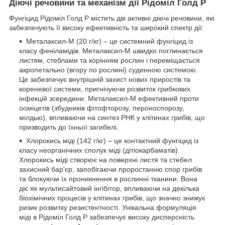
Діючі речовини та механізм дії Рідоміл Голд Р
Фунгіцид Рідоміл Голд Р містить дві активні діючі речовини, які
забезпечують її високу ефективність та широкий спектр дії:
Металаксил-М (20 г/кг) – це системний фунгіцид із
класу феніламідів. Металаксил-М швидко поглинається
листям, стеблами та корінням рослин і переміщається
акропетально (вгору по рослині) судинною системою.
Це забезпечує внутрішній захист нових приростів та
кореневої системи, пригнічуючи розвиток грибкових
інфекцій зсередини. Металаксил-М ефективний проти
ооміцетів (збудників фітофторозу, пероноспорозу,
мілдью), впливаючи на синтез РНК у клітинах грибів, що
призводить до їхньої загибелі.
Хлорокись міді (142 г/кг) – це контактний фунгіцид із
класу неорганічних сполук міді (дітіокарбаматів).
Хлорокись міді створює на поверхні листя та стебел
захисний бар'єр, запобігаючи проростанню спор грибів
та блокуючи їх проникнення в рослинні тканини. Вона
діє як мультисайтовий інгібітор, впливаючи на декілька
біохімічних процесів у клітинах грибів, що значно знижує
ризик розвитку резистентності. Унікальна формуляція
міді в Рідоміл Голд Р забезпечує високу дисперсність