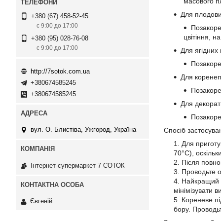
масового 
Для плодови
+380 (67) 458-52-45
с 9:00 до 17:00
Позакоре
цвітіння, н
+380 (95) 028-76-08
с 9:00 до 17:00
Для ягідних
Позакоре
http://7sotok.com.ua
Для коренеп
+380674585245
Позакоре
+380674585245
Для декорати
Позакоре
вул. О. Блистіва, Ужгород, Україна
Спосіб застосува
Для приготу
70°C), оскільк
Після повно
Інтернет-супермаркет 7 СОТОК
Проводьте о
Найкращий ч
мінімізувати 
Кореневе пі
Євгеній
бору. Проводьт