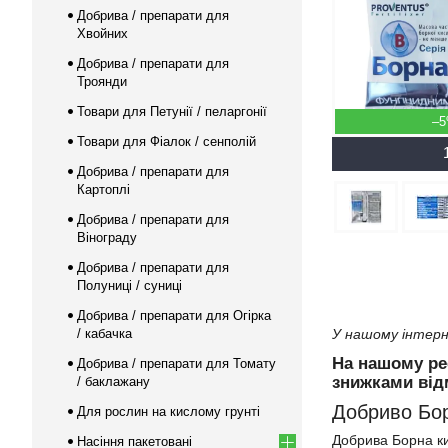
Добрива / препарати для
Хвойних
Добрива / препарати для
Троянди
Товари для Петунії / пеларгонії
–
Товари для Фіалок / сенполій
Добрива / препарати для
Картоплі
Добрива / препарати для
Вінограду
Добрива / препарати для
Полуниці / суниці
Добрива / препарати для Огірка
/ кабачка
У нашому інтерн
На нашому ре
Добрива / препарати для Томату
знижками відм
/ баклажану
Добриво Бор
Для рослин на кислому грунті
Добрива Борна ки
Насіння пакетовані