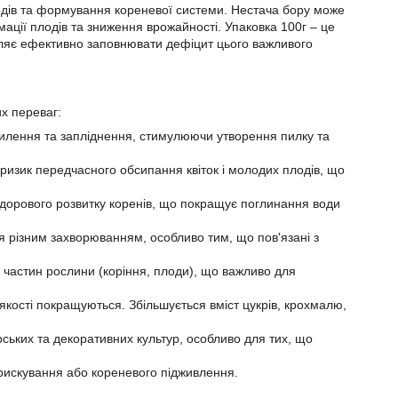
плодів та формування кореневої системи. Нестача бору може
мації плодів та зниження врожайності. Упаковка 100г – це
оляє ефективно заповнювати дефіцит цього важливого
х переваг:
пилення та запліднення, стимулюючи утворення пилку та
є ризик передчасного обсипання квіток і молодих плодів, що
дорового розвитку коренів, що покращує поглинання води
я різним захворюванням, особливо тим, що пов'язані з
х частин рослини (коріння, плоди), що важливо для
якості покращуються. Збільшується вміст цукрів, крохмалю,
рських та декоративних культур, особливо для тих, що
прискування або кореневого підживлення.