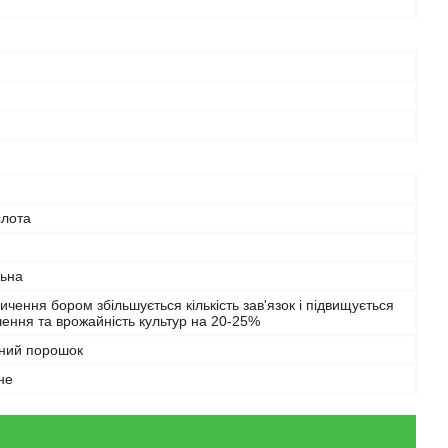
слота
льна
сичення бором збільшується кількість зав'язок і підвищується
ння та врожайність культур на 20-25%
чний порошок
не