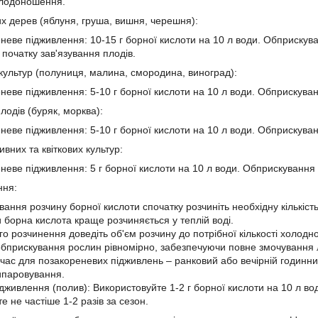
плодоношення.
х дерев (яблуня, груша, вишня, черешня):
неве підживлення: 10-15 г борної кислоти на 10 л води. Обприскуван
а початку зав'язування плодів.
 культур (полуниця, малина, смородина, виноград):
неве підживлення: 5-10 г борної кислоти на 10 л води. Обприскува
лодів (буряк, морква):
неве підживлення: 5-10 г борної кислоти на 10 л води. Обприскуванн
вних та квіткових культур:
неве підживлення: 5 г борної кислоти на 10 л води. Обприскування у
ння:
вання розчину борної кислоти спочатку розчиніть необхідну кількіст
и борна кислота краще розчиняється у теплій воді.
го розчинення доведіть об'єм розчину до потрібної кількості холод
бприскування рослин рівномірно, забезпечуючи повне змочування 
ас для позакореневих підживлень – ранковий або вечірній годинник,
випаровування.
дживлення (полив): Використовуйте 1-2 г борної кислоти на 10 л вод
е не частіше 1-2 разів за сезон.