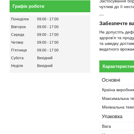
Застосування бор
Графік роботи
чутливі до її неста
---
Понеділок
09:00
17:00
Забезпечте в
Вівторок
09:00
17:00
Не допустіть деф
Середа
09:00
17:00
здоров'я та прод
Четвер
09:00
17:00
та швидку доставк
видатного врожаю
Пʼятниця
09:00
17:00
Субота
Вихідний
Характеристи
Неділя
Вихідний
Основні
Країна виробни
Максимальна те
Мінімальна темп
Упаковка
Вага