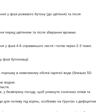
ня у фазі рожевого бутону (до цвітіння) та після
ння перед цвітінням та після збирання врожаю.
я у фазі 4-6 справжнього листя і потім через 2-3 тижні.
 фазі бутонізації.
ь порошку в невеликому обсязі гарячої води (близько 50-
ною водою.
листя.
 у безвітряну погоду, щоб уникнути сонячних опіків та
и для поливу під корінь, особливо на ґрунтах з дефіцитом