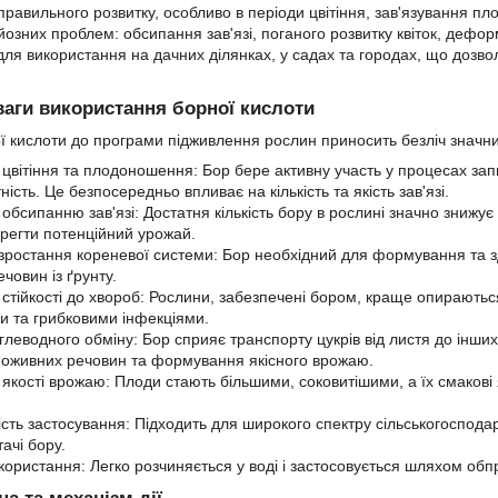
 правильного розвитку, особливо в періоди цвітіння, зав'язування 
озних проблем: обсипання зав'язі, поганого розвитку квіток, дефор
ля використання на дачних ділянках, у садах та городах, що дозв
ваги використання борної кислоти
 кислоти до програми підживлення рослин приносить безліч значни
цвітіння та плодоношення: Бор бере активну участь у процесах за
ність. Це безпосередньо впливає на кількість та якість зав'язі.
обсипанню зав'язі: Достатня кількість бору в рослині значно знижу
регти потенційний урожай.
зростання кореневої системи: Бор необхідний для формування та з
човин із ґрунту.
стійкості до хвороб: Рослини, забезпечені бором, краще опираютьс
и та грибковими інфекціями.
углеводного обміну: Бор сприяє транспорту цукрів від листя до інши
оживних речовин та формування якісного врожаю.
якості врожаю: Плоди стають більшими, соковитішими, а їх смакові 
ість застосування: Підходить для широкого спектру сільськогоспода
тачі бору.
користання: Легко розчиняється у воді і застосовується шляхом об