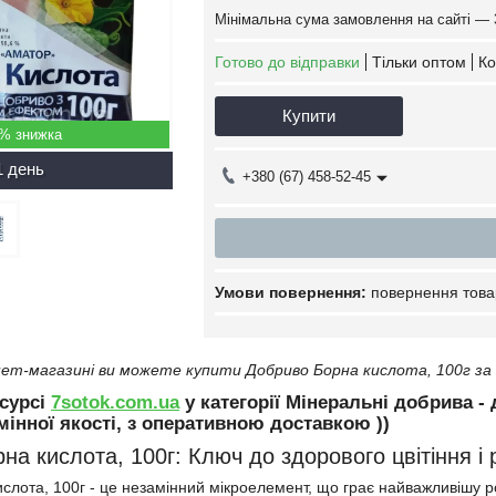
Мінімальна сума замовлення на сайті — 
Готово до відправки
Тільки оптом
Ко
Купити
5%
1 день
+380 (67) 458-52-45
повернення това
ет-магазині ви можете купити Добриво Борна кислота, 100г за
сурсі
7sotok.com.ua
у категорії Мінеральні добрива - 
інної якості, з оперативною доставкою ))
на кислота, 100г: Ключ до здорового цвітіння і
слота, 100г - це незамінний мікроелемент, що грає найважливішу рол