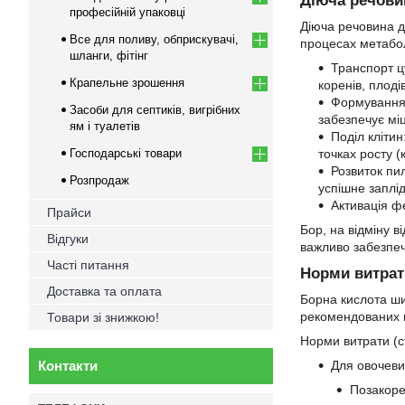
Діюча речовин
професійній упаковці
Діюча речовина д
Все для поливу, обприскувачі,
процесах метаболі
шланги, фітінг
Транспорт ц
Крапельне зрошення
коренів, плодів
Формування 
Засоби для септиків, вигрібних
забезпечує міц
ям і туалетів
Поділ клітин
Господарські товари
точках росту (к
Розвиток пи
Розпродаж
успішне заплі
Активація ф
Прайси
Бор, на відміну в
Відгуки
важливо забезпеч
Часті питання
Норми витрати
Доставка та оплата
Борна кислота ши
рекомендованих н
Товари зі знижкою!
Норми витрати (с
Контакти
Для овочевих
Позакорен