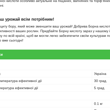
ної кислоти особливо актуальне на піщаних, вапняних та торф'яних 
чі.
аш урожай всім потрібним!
іциту бору, який може зменшити ваш урожай! Добрива Борна кислот
уктивності ваших рослин. Придбайте Борну кислоту зараз у нашому ін
у по всій країні, щоб ви могли легко забезпечити своїм культурам п
 вже сьогодні!
ки
к
Україна
мпература ефективної дії
30 град.
ература ефективної дії
5 град.
0.1 кг