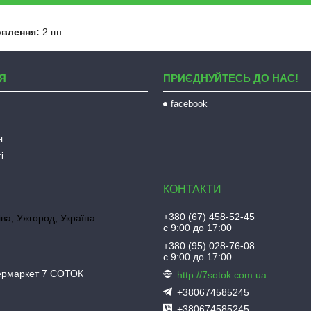
овлення:
2 шт.
Я
ПРИЄДНУЙТЕСЬ ДО НАС!
facebook
я
і
+380 (67) 458-52-45
іва, Ужгород, Україна
с 9:00 до 17:00
+380 (95) 028-76-08
с 9:00 до 17:00
пермаркет 7 СОТОК
http://7sotok.com.ua
+380674585245
+380674585245