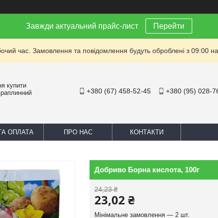
Завжди актуальний прайс-лист
Перейти
бочий час. Замовлення та повідомлення будуть оброблені з 09:00 на
ня купити
+380 (67) 458-52-45
+380 (95) 028-7
Краплинний
ТА ОПЛАТА
ПРО НАС
КОНТАКТИ
Добриво Борна кислота, 100г
24,23 ₴
23,02 ₴
Мінімальне замовлення — 2 шт.