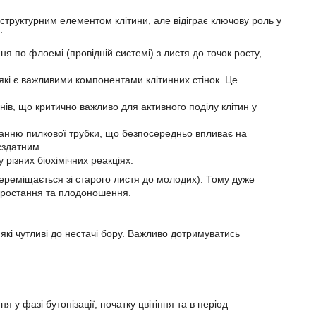
структурним елементом клітини, але відіграє ключову роль у
:
 по флоемі (провідній системі) з листя до точок росту,
які є важливими компонентами клітинних стінок. Це
онів, що критично важливо для активного поділу клітин у
танню пилкової трубки, що безпосередньо впливає на
єздатним.
різних біохімічних реакціях.
 переміщається зі старого листя до молодих). Тому дуже
 зростання та плодоношення.
які чутливі до нестачі бору. Важливо дотримуватись
 у фазі бутонізації, початку цвітіння та в період