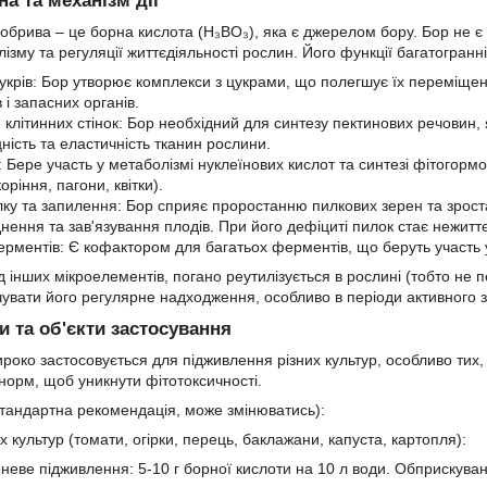
а та механізм дії
обрива – це борна кислота (H₃BO₃), яка є джерелом бору. Бор не є 
зму та регуляції життєдіяльності рослин. Його функції багатогранні
укрів: Бор утворює комплекси з цукрами, що полегшує їх переміщення
 і запасних органів.
клітинних стінок: Бор необхідний для синтезу пектинових речовин, 
ність та еластичність тканин рослини.
: Бере участь у метаболізмі нуклеїнових кислот та синтезі фітогорм
оріння, пагони, квітки).
лку та запилення: Бор сприяє проростанню пилкових зерен та зрос
днення та зав'язування плодів. При його дефіциті пилок стає нежитт
ерментів: Є кофактором для багатьох ферментів, що беруть участь у 
ід інших мікроелементів, погано реутилізується в рослині (тобто не
увати його регулярне надходження, особливо в періоди активного
 та об'єкти застосування
роко застосовується для підживлення різних культур, особливо тих, 
орм, щоб уникнути фітотоксичності.
тандартна рекомендація, може змінюватись):
 культур (томати, огірки, перець, баклажани, капуста, картопля):
еве підживлення: 5-10 г борної кислоти на 10 л води. Обприскування