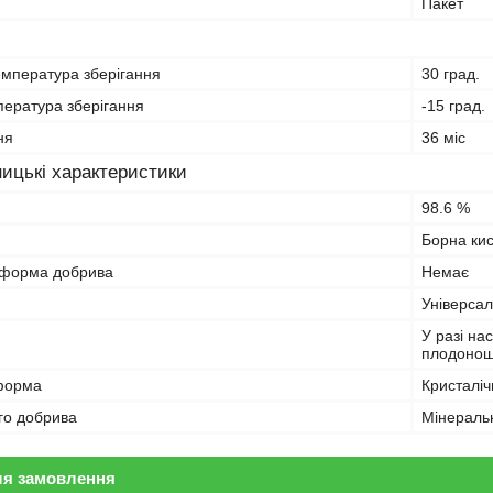
Пакет
мпература зберігання
30 град.
пература зберігання
-15 град.
ня
36 міс
ицькі характеристики
98.6 %
Борна ки
 форма добрива
Немає
Універса
У разі на
плодоноше
форма
Кристалі
го добрива
Мінераль
ля замовлення