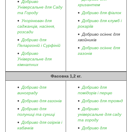
Добриво
хризантем
Універсальне для Саду
та Городу
Добриво для фіалок
Укорінювач для
Добриво для клумб і
саджанців, насіння,
рокаріїв
розсади
Добриво осіннє для
Добриво для
хвойників
Пеларгоній і Сурфіній
Добриво осіннє для
Добриво
газонів
Універсальне для
кімнатних
Фасовка 1,2 кг.
Добриво для
Добриво для
винограду
помідорів і перцю
Добриво для газонів
Добриво для троянд
Добриво для
Добриво
полуниці та суниці
універсальне для саду
та городу
Добриво для огірків і
кабачків
Добриво для