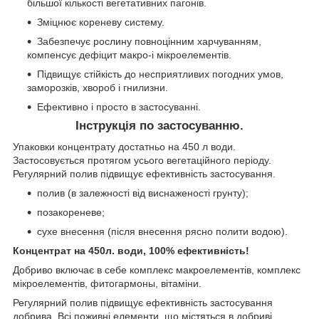
більшої кількості вегетативних пагонів.
Зміцнює кореневу систему.
Забезпечує рослину повноцінним харчуванням,
компенсує дефіцит макро-і мікроелементів.
Підвищує стійкість до несприятливих погодних умов,
заморозків, хвороб і гнилизни.
Ефективно і просто в застосуванні.
Інструкція по застосуванню.
Упаковки концентрату достатньо на 450 л води.
Застосовується протягом усього вегетаційного періоду.
Регулярний полив підвищує ефективність застосування.
полив (в залежності від виснаженості грунту);
позакореневе;
сухе внесення (після внесення рясно полити водою).
Концентрат на 450л. води, 100% ефективність!
Добриво включає в себе комплекс макроелементів, комплекс
мікроелементів, фитогармоны, вітаміни.
Регулярний полив підвищує ефективність застосування
добрива. Всі поживні елементи, що містяться в добриві,