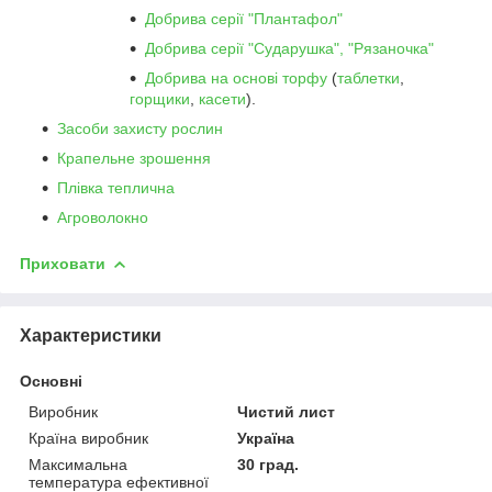
Добрива серії "Плантафол"
Добрива серії "Сударушка", "Рязаночка"
Добрива на основі торфу
(
таблетки
,
горщики
,
касети
).
Засоби захисту рослин
Крапельне зрошення
Плівка теплична
Агроволокно
Приховати
Характеристики
Основні
Виробник
Чистий лист
Країна виробник
Україна
Максимальна
30 град.
температура ефективної