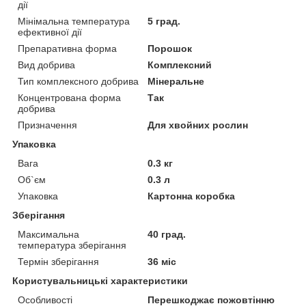
дії
Мінімальна температура
5 град.
ефективної дії
Препаративна форма
Порошок
Вид добрива
Комплексний
Тип комплексного добрива
Мінеральне
Концентрована форма
Так
добрива
Призначення
Для хвойних рослин
Упаковка
Вага
0.3 кг
Об`єм
0.3 л
Упаковка
Картонна коробка
Зберігання
Максимальна
40 град.
температура зберігання
Термін зберігання
36 міс
Користувальницькі характеристики
Особливості
Перешкоджає пожовтінню