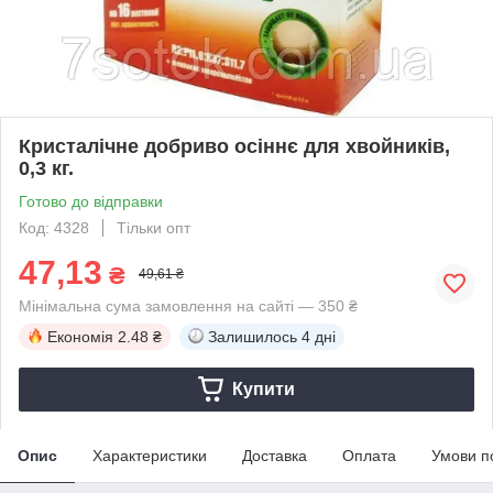
Кристалічне добриво осіннє для хвойників,
0,3 кг.
Готово до відправки
Код: 4328
Тільки опт
47,13
₴
49,61 ₴
Мінімальна сума замовлення на сайті — 350 ₴
Економія
2.48 ₴
Залишилось
4 дні
Купити
Опис
Характеристики
Доставка
Оплата
Умови п