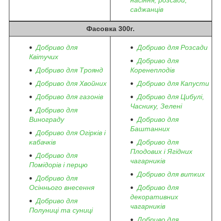
насіння, розсади,
саджанців
Фасовка 300г.
Добриво для
Добриво для Розсади
Квітучих
Добриво для
Добриво для Троянд
Коренеплодів
Добриво для Хвойних
Добриво для Капусти
Добриво для газонів
Добриво для Цибулі,
Часнику, Зелені
Добриво для
Винограду
Добриво для
Баштанних
Добриво для Огірків і
кабачків
Добриво для
Плодових і Ягідних
Добриво для
чагарників
Помідорів і перцю
Добриво для витких
Добриво для
Осіннього внесення
Добриво для
декоративних
Добриво для
чагарників
Полуниці та суниці
Добриво для