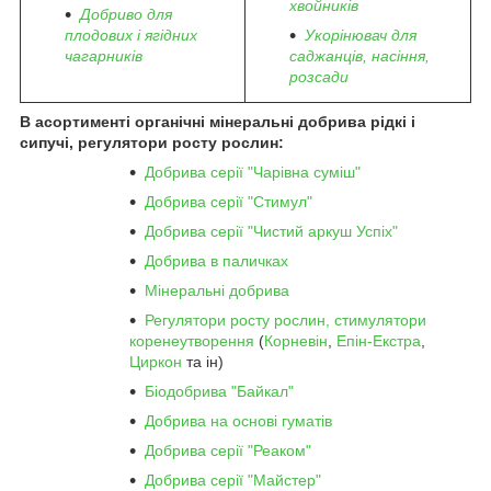
хвойників
Добриво для
плодових і ягідних
Укорінювач для
чагарників
саджанців, насіння,
розсади
В асортименті органічні мінеральні добрива рідкі і
сипучі, регулятори росту рослин:
Добрива серії "Чарівна суміш"
Добрива серії "Стимул"
Добрива серії "Чистий аркуш Успіх"
Добрива в паличках
Мінеральні добрива
Регулятори росту рослин, стимулятори
коренеутворення
(
Корневін
,
Епін-Екстра
,
Циркон
та ін)
Біодобрива "Байкал"
Добрива на основі гуматів
Добрива серії "Реаком"
Добрива серії "Майстер"