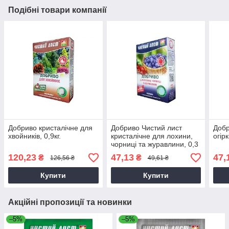
Подібні товари компанії
Добриво кристалічне для
Добриво Чистий лист
Добр
хвойників, 0,9кг.
кристалічне для лохини,
огірк
чорниці та журавлини, 0,3
кг.
120,23
47,13
47,
₴
₴
126,56 ₴
49,61 ₴
Купити
Купити
Акційні пропозиції та новинки
–5%
–5%