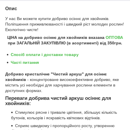
Опис
У нас Ви можете купити добриво осіннє для хвойників
.
Поліпшення приживлюваності і швидкий ріст молодих рослин!
Екологічно чисте!
ЦІНА на добриво осіннє для хвойників
вказана
ОПТОВА
при ЗАГАЛЬНІЙ ЗАКУПІВЛЮ (в асортименті) від 350грн.
Спосіб оплати і доставки товару
Часті питання
Добриво кристалічне "
Чистий аркуш" для осіннє
хвойників
- концентроване високоефективне добриво, яке
містить усі необхідні для харчування рослини елементи в
доступних формах.
Переваги добрива чистий аркуш осіннє для
хвойників:
Стимулює рясне і тривале цвітіння, збільшує кількість
бутонів, кольорів і яскравість квіткових відтінків.
Сприяє швидкому і пропорційного росту, утворенню