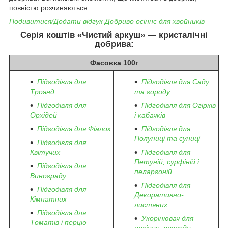
повністю розчиняються.
Подивитися/Додати відгук Добриво осіннє для хвойників
Серія коштів «Чистий аркуш» — кристалічні
добрива:
Фасовка 100г
Підгодівля для
Підгодівля для Саду
Троянд
та городу
Підгодівля для
Підгодівля для Огірків
Орхідей
і кабачків
Підгодівля для Фіалок
Підгодівля для
Полуниці та суниці
Підгодівля для
Квітучих
Підгодівля для
Петуній, сурфіній і
Підгодівля для
пеларгоній
Винограду
Підгодівля для
Підгодівля для
Декоративно-
Кімнатних
листяних
Підгодівля для
Укорінювач для
Томатів і перцю