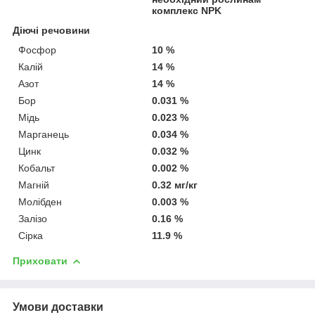
комплекс NPK
Діючі речовини
Фосфор
10 %
Калій
14 %
Азот
14 %
Бор
0.031 %
Мідь
0.023 %
Марганець
0.034 %
Цинк
0.032 %
Кобальт
0.002 %
Магній
0.32 мг/кг
Молібден
0.003 %
Залізо
0.16 %
Сірка
11.9 %
Приховати
Умови доставки