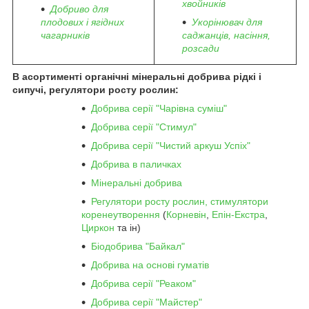
хвойників
Добриво для
плодових і ягідних
Укорінювач для
чагарників
саджанців, насіння,
розсади
В асортименті органічні мінеральні добрива рідкі і
сипучі, регулятори росту рослин:
Добрива серії "Чарівна суміш"
Добрива серії "Стимул"
Добрива серії "Чистий аркуш Успіх"
Добрива в паличках
Мінеральні добрива
Регулятори росту рослин, стимулятори
коренеутворення
(
Корневін
,
Епін-Екстра
,
Циркон
та ін)
Біодобрива "Байкал"
Добрива на основі гуматів
Добрива серії "Реаком"
Добрива серії "Майстер"