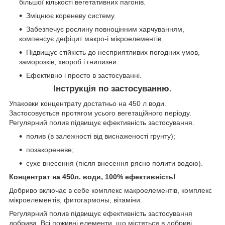
більшої кількості вегетативних пагонів.
Зміцнює кореневу систему.
Забезпечує рослину повноцінним харчуванням,
компенсує дефіцит макро-і мікроелементів.
Підвищує стійкість до несприятливих погодних умов,
заморозків, хвороб і гнилизни.
Ефективно і просто в застосуванні.
Інструкція по застосуванню.
Упаковки концентрату достатньо на 450 л води.
Застосовується протягом усього вегетаційного періоду.
Регулярний полив підвищує ефективність застосування.
полив (в залежності від виснаженості грунту);
позакореневе;
сухе внесення (після внесення рясно полити водою).
Концентрат на 450л. води, 100% ефективність!
Добриво включає в себе комплекс макроелементів, комплекс
мікроелементів, фитогармоны, вітаміни.
Регулярний полив підвищує ефективність застосування
добрива. Всі поживні елементи, що містяться в добриві,