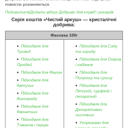
повністю розчиняються.
Подивитися/Додати відгук Добриво для клумб і рокаріїв
Серія коштів «Чистий аркуш» — кристалічні
добрива:
Фасовка 100г
Підгодівля для
Підгодівля для Саду
Троянд
та городу
Підгодівля для
Підгодівля для Огірків
Орхідей
і кабачків
Підгодівля для Фіалок
Підгодівля для
Полуниці та суниці
Підгодівля для
Квітучих
Підгодівля для
Петуній, сурфіній і
Підгодівля для
пеларгоній
Винограду
Підгодівля для
Підгодівля для
Декоративно-
Кімнатних
листяних
Підгодівля для
Укорінювач для
Томатів і перцю