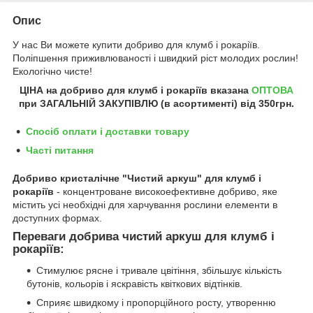
Опис
У нас Ви можете купити добриво для клумб і рокаріїв
.
Поліпшення приживлюваності і швидкий ріст молодих рослин!
Екологічно чисте!
ЦІНА на добриво для клумб і рокаріїв
вказана
ОПТОВА
при ЗАГАЛЬНІЙ ЗАКУПІВЛЮ (в асортименті) від 350грн.
Спосіб оплати і доставки товару
Часті питання
Добриво кристалічне "
Чистий аркуш" для клумб і
рокаріїв
- концентроване високоефективне добриво, яке
містить усі необхідні для харчування рослини елементи в
доступних формах.
Переваги добрива чистий аркуш для клумб і
рокаріїв:
Стимулює рясне і тривале цвітіння, збільшує кількість
бутонів, кольорів і яскравість квіткових відтінків.
Сприяє швидкому і пропорційного росту, утворенню