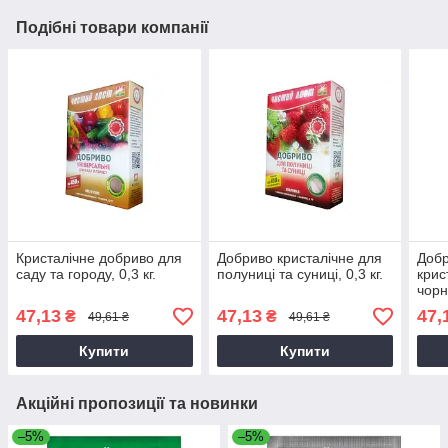
Подібні товари компанії
Кристалічне добриво для
Добриво кристалічне для
Добр
саду та городу, 0,3 кг.
полуниці та суниці, 0,3 кг.
крис
чорн
кг.
47,13
47,13
47,
₴
₴
49,61 ₴
49,61 ₴
Купити
Купити
Акційні пропозиції та новинки
–5%
–5%