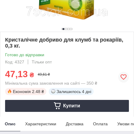
Кристалічне добриво для клумб та рокаріїв,
0,3 кг.
Готово до відправки
Код: 4327
Тільки опт
47,13
₴
49,61 ₴
Мінімальна сума замовлення на сайті — 350 ₴
Економія
2.48 ₴
Залишилось
4 дні
Купити
Опис
Характеристики
Доставка
Оплата
Умови п