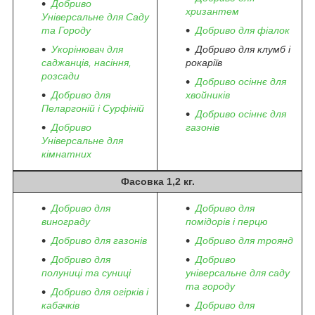
Добриво
хризантем
Універсальне для Саду
та Городу
Добриво для фіалок
Укорінювач для
Добриво для клумб і
саджанців, насіння,
рокаріїв
розсади
Добриво осіннє для
Добриво для
хвойників
Пеларгоній і Сурфіній
Добриво осіннє для
Добриво
газонів
Універсальне для
кімнатних
Фасовка 1,2 кг.
Добриво для
Добриво для
винограду
помідорів і перцю
Добриво для газонів
Добриво для троянд
Добриво для
Добриво
полуниці та суниці
універсальне для саду
та городу
Добриво для огірків і
кабачків
Добриво для