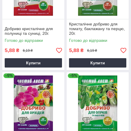
Кристалічне добриво для
Добриво кристалічне для
томату, баклажану та перцю,
полуниці та суниці, 20г.
20г.
Готово до відправки
Готово до відправки
5,88
5,88
₴
₴
6,19 ₴
6,19 ₴
Купити
Купити
–5%
–5%