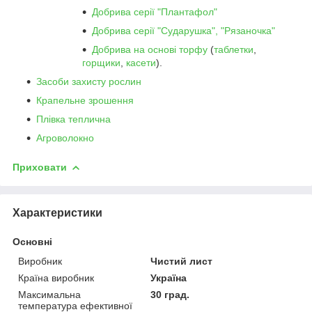
Добрива серії "Плантафол"
Добрива серії "Сударушка", "Рязаночка"
Добрива на основі торфу
(
таблетки
,
горщики
,
касети
).
Засоби захисту рослин
Крапельне зрошення
Плівка теплична
Агроволокно
Приховати
Характеристики
Основні
Виробник
Чистий лист
Країна виробник
Україна
Максимальна
30 град.
температура ефективної