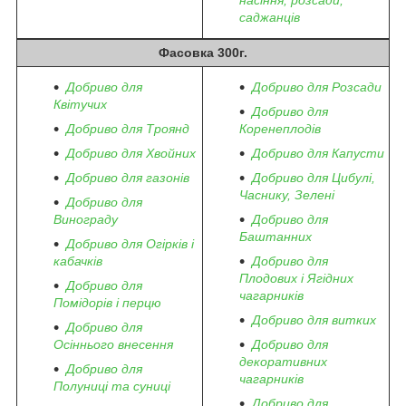
насіння, розсади,
саджанців
Фасовка 300г.
Добриво для
Добриво для Розсади
Квітучих
Добриво для
Добриво для Троянд
Коренеплодів
Добриво для Хвойних
Добриво для Капусти
Добриво для газонів
Добриво для Цибулі,
Часнику, Зелені
Добриво для
Винограду
Добриво для
Баштанних
Добриво для Огірків і
кабачків
Добриво для
Плодових і Ягідних
Добриво для
чагарників
Помідорів і перцю
Добриво для витких
Добриво для
Осіннього внесення
Добриво для
декоративних
Добриво для
чагарників
Полуниці та суниці
Добриво для