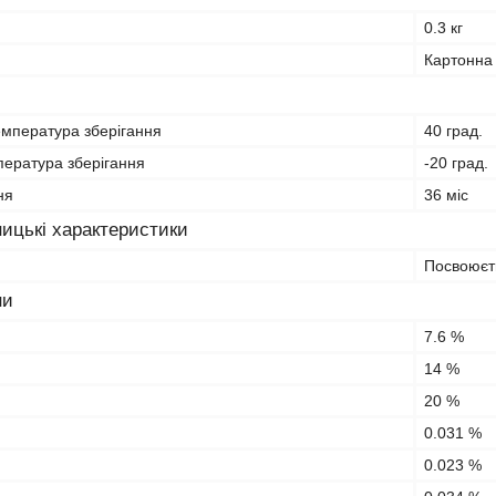
0.3 кг
Картонна
мпература зберігання
40 град.
пература зберігання
-20 град.
ня
36 міс
ицькі характеристики
Посвоюєт
ни
7.6 %
14 %
20 %
0.031 %
0.023 %