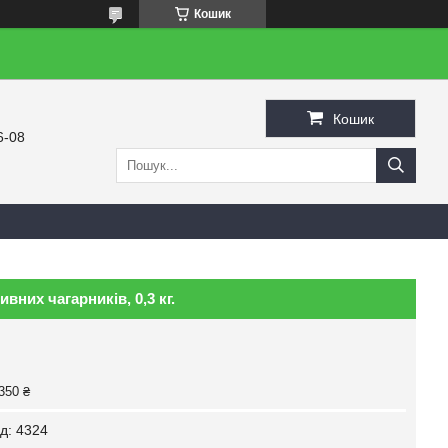
Кошик
Кошик
6-08
них чагарників, 0,3 кг.
350 ₴
д:
4324