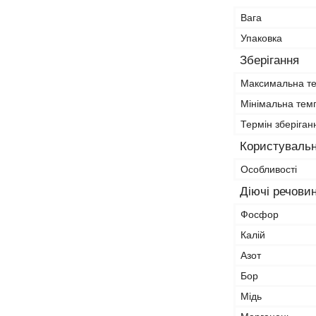
Вага
Упаковка
Зберігання
Максимальна те
Мінімальна тем
Термін зберіган
Користувальн
Особливості
Діючі речови
Фосфор
Калій
Азот
Бор
Мідь