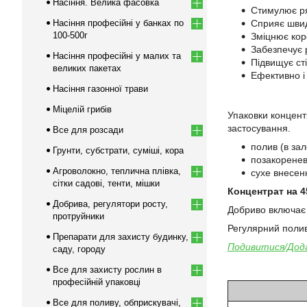
Насіння. Велика фасовка
Стимулює ряс
Насіння професійні у банках по
Сприяє швидк
100-500г
Зміцнює кор
Забезпечує 
Насіння професійні у малих та
Підвищує сті
великих пакетах
Ефективно і 
Насіння газонної трави
Міцелій грибів
Упаковки концент
застосування.
Все для розсади
полив (в зал
Грунти, субстрати, суміші, кора
позакоренев
Агроволокно, теплична плівка,
сухе внесен
сітки садові, тенти, мішки
Концентрат на 4
Добрива, регулятори росту,
Добриво включає 
протруйники
Регулярний полив
Препарати для захисту будинку,
Подивитися/Дода
саду, городу
Все для захисту рослин в
професійній упаковці
Все для поливу, обприскувачі,