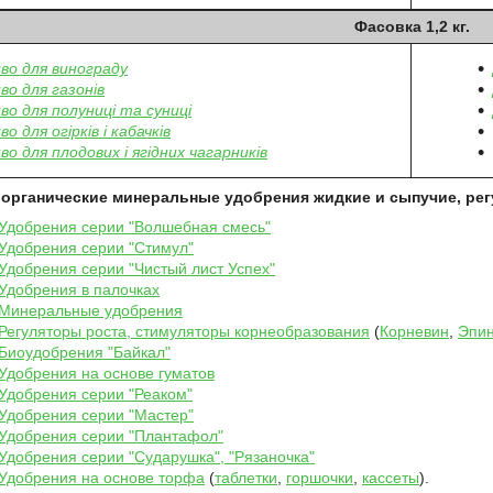
Фасовка 1,2 кг.
во для винограду
во для газонів
во для полуниці та суниці
о для огірків і кабачків
во для плодових і ягідних чагарників
 органические минеральные удобрения жидкие и сыпучие, рег
Удобрения серии "Волшебная смесь"
Удобрения серии "Стимул"
Удобрения серии "Чистый лист Успех"
Удобрения в палочках
Минеральные удобрения
Регуляторы роста, стимуляторы корнеобразования
(
Корневин
,
Эпин
Биоудобрения "Байкал"
Удобрения на основе гуматов
Удобрения серии "Реаком"
Удобрения серии "Мастер"
Удобрения серии "Плантафол"
Удобрения серии "Сударушка", "Рязаночка"
Удобрения на основе торфа
(
таблетки
,
горшочки
,
кассеты
).