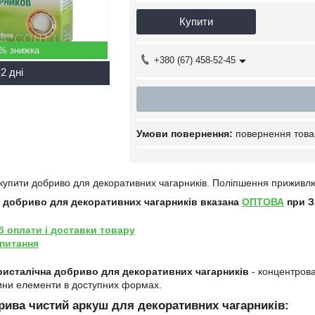
Купити
5%
+380 (67) 458-52-45
2 дні
повернення това
купити добриво для декоративних чагарників
. Поліпшення приживлюв
а добриво для декоративних чагарників
вказана
ОПТОВА
при З
б оплати і доставки товару
 питання
ристалічна добриво для декоративних чагарників
- концентрова
ини елементи в доступних формах.
рива чистий аркуш для декоративних чагарників: