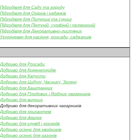
Підгодівля для Саду та городу
Підгодівля для Огірків і кабачків
Підгодівля для Полуниці та суниці
Підгодівля для Петуній, сурфіній і пеларгоній
Підгодівля для Декоративно-листяних
Укорінювач для насіння, розсади, саджанців
Добриво для Розсади
Добриво для Коренеплодів
Добриво для Капусти
Добриво для Цибулі, Часнику, Зелені
Добриво для Баштанних
Добриво для Плодових і Ягідних чагарників
Добриво для витких
Добриво для декоративних чагарників
Добриво для хризантем
Добриво для фіалок
Добриво для клумб і рокаріїв
Добриво осіннє для хвойників
Добриво осіннє для газонів