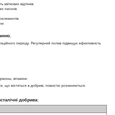
ь квіткових відтінків.
их пагонів.
оелементів.
ни.
ванню.
таційного періоду. Регулярний полив підвищує ефективність
рмоны, вітаміни.
и, що містяться в добриві, повністю розчиняються.
сталічні добрива: