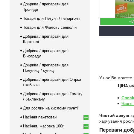
Добрива / препарати для
Троянди
Товари для Петунії / пеларгонії
–
Товари для Фіалок / сенполій
Добрива / препарати для
Картоплі
Добрива / препарати для
Вінограду
Добрива / препарати для
Полуниці / суниці
У нас Ви можете 
Добрива / препарати для Огірка
/ кабачка
ЦІНА н
Добрива / препарати для Томату
Спосі
/ баклажану
Часті
Для рослин на кислому грунті
Чистий аркуш к
Насіння пакетовані
харчування росл
Насіння. Фасовка 100г
Переваги доб