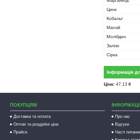
Марганець
Цинк
Кобальт
Магній
Молібден
Залізо
Сірка
Інформація д
Ціна:
47,13 ₴
ПОКУПЦЯМ
ІНФОРМАЦІ
Доставка та оплата
Про нас
Оптові та роздрібні ціни
Відгуки
Прайси
Часті питанн
Корисні статт