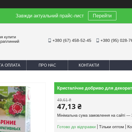
Завжди актуальний прайс-лист
Перейти
ня купити
+380 (67) 458-52-45
+380 (95) 028-7
Краплинний
ТА ОПЛАТА
ПРО НАС
КОНТАКТИ
Кристалічне добриво для декоратив
49,61 ₴
47,13 ₴
Мінімальна сума замовлення на сайті — 
Готово до відправки
Тільки оптом
Ко