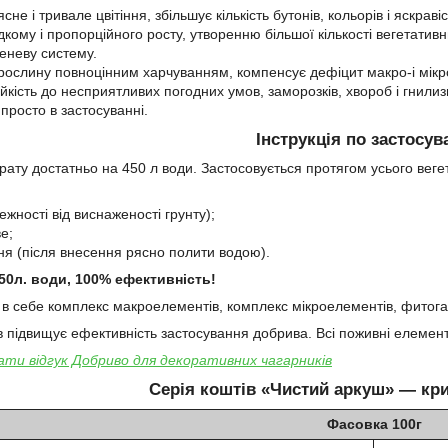
не і тривале цвітіння, збільшує кількість бутонів, кольорів і яскравіст
ому і пропорційного росту, утворенню більшої кількості вегетативн
еневу систему.
рослину повноцінним харчуванням, компенсує дефіцит макро-і мікр
йкість до несприятливих погодних умов, заморозків, хвороб і гнилиз
просто в застосуванні.
Інструкція по застосу
рату достатньо на 450 л води. Застосовується протягом усього веге
ежності від виснаженості грунту);
е;
ня (після внесення рясно полити водою).
50л. води, 100% ефективність!
в себе комплекс макроелементів, комплекс мікроелементів, фитога
 підвищує ефективність застосування добрива. Всі поживні елемент
ти відгук Добриво для декоративних чагарників
Серія коштів «Чистий аркуш» — кри
Фасовка 100г