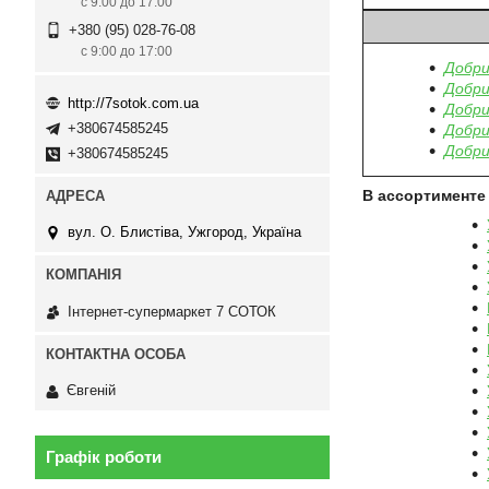
с 9:00 до 17:00
+380 (95) 028-76-08
с 9:00 до 17:00
Добри
Добри
http://7sotok.com.ua
Добри
+380674585245
Добрив
Добри
+380674585245
В ассортименте
вул. О. Блистіва, Ужгород, Україна
Інтернет-супермаркет 7 СОТОК
Євгеній
Графік роботи