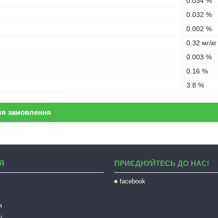
0.034 %
0.032 %
0.002 %
0.32 мг/кг
0.003 %
0.16 %
3.8 %
ля замовлення
Я
ПРИЄДНУЙТЕСЬ ДО НАС!
facebook
я
і