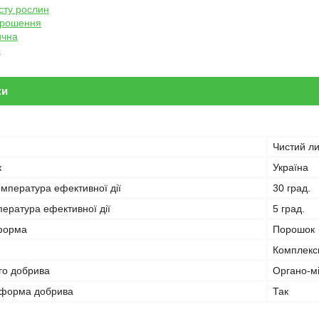
сту рослин
зрошення
ична
о
ки
Чистий ли
к
Україна
мпература ефективної дії
30 град.
ература ефективної дії
5 град.
форма
Порошок
Комплекс
го добрива
Органо-м
 форма добрива
Так