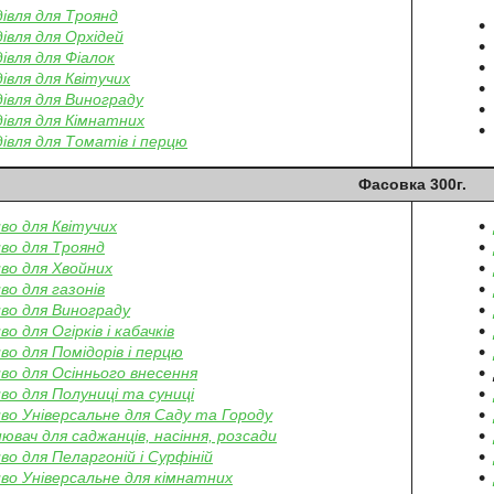
дівля для Троянд
дівля для Орхідей
дівля для Фіалок
дівля для Квітучих
дівля для Винограду
дівля для Кімнатних
дівля для Томатів і перцю
Фасовка 300г.
во для Квітучих
во для Троянд
во для Хвойних
во для газонів
во для Винограду
о для Огірків і кабачків
во для Помідорів і перцю
во для Осіннього внесення
во для Полуниці та суниці
во Універсальне для Саду та Городу
нювач для саджанців, насіння, розсади
во для Пеларгоній і Сурфіній
во Універсальне для кімнатних