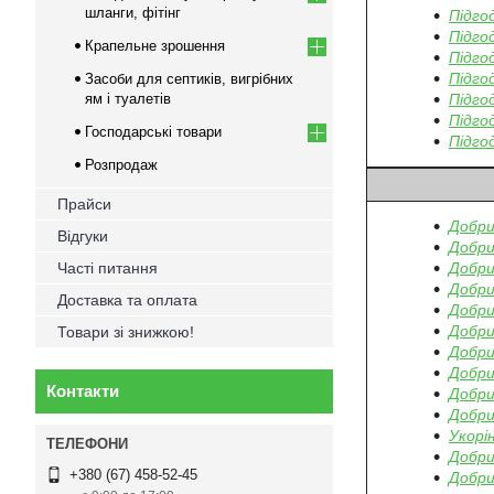
шланги, фітінг
Підго
Підго
Крапельне зрошення
Підго
Підго
Засоби для септиків, вигрібних
ям і туалетів
Підго
Підго
Господарські товари
Підго
Розпродаж
Прайси
Добри
Відгуки
Добри
Часті питання
Добри
Добри
Доставка та оплата
Добри
Добрив
Товари зі знижкою!
Добри
Добри
Контакти
Добри
Добри
Укорі
Добри
+380 (67) 458-52-45
Добри